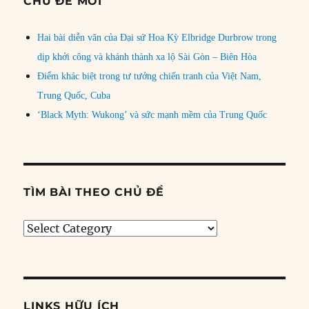
CHỦ ĐỀ MỚI
Hai bài diễn văn của Đại sứ Hoa Kỳ Elbridge Durbrow trong
dịp khởi công và khánh thành xa lộ Sài Gòn – Biên Hòa
Điểm khác biệt trong tư tưởng chiến tranh của Việt Nam,
Trung Quốc, Cuba
‘Black Myth: Wukong’ và sức mạnh mềm của Trung Quốc
TÌM BÀI THEO CHỦ ĐỀ
Tìm
bài
theo
chủ
đề
LINKS HỮU ÍCH