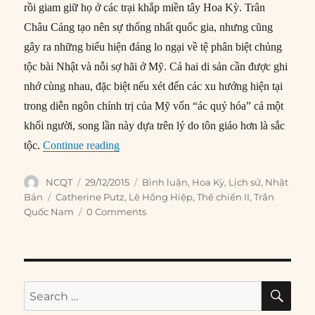
rồi giam giữ họ ở các trại khắp miền tây Hoa Kỳ. Trân
Châu Cảng tạo nên sự thống nhất quốc gia, nhưng cũng
gây ra những biểu hiện đáng lo ngại về tệ phân biệt chủng
tộc bài Nhật và nỗi sợ hãi ở Mỹ. Cả hai di sản cần được ghi
nhớ cùng nhau, đặc biệt nếu xét đến các xu hướng hiện tại
trong diễn ngôn chính trị của Mỹ vốn “ác quỷ hóa” cả một
khối người, song lần này dựa trên lý do tôn giáo hơn là sắc
“Bài học từ trận Trân Châu Cảng cho nước
tộc.
Continue reading
Author
Posted
Categories
NCQT
29/12/2015
Bình luận
,
Hoa Kỳ
,
Lịch sử
,
Nhật
on
Tags
Bản
Catherine Putz
,
Lê Hồng Hiệp
,
Thế chiến II
,
Trần
Quốc Nam
0 Comments
SE
Search
for: