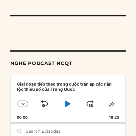
NGHE PODCAST NCQT
Audio
Player
Giai đoạn tiếp theo trong cuộc trấn áp các dân
tộc thiểu số của Trung Quốc
1
X
SKIP
PLAY
JUMP
CHANGE
SHARE
PLAYBACK
THIS
BACKWARD
PAUSE
FORWARD
00:00
RATE
16:25
EPISOD
Search
Episodes