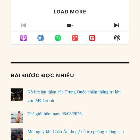
LOAD MORE
PREVIOUS
SHOW
NEXT
EPISODE
EPISODES
EPISO
Show
LIST
Podcast
Informat
BÀI ĐƯỢC ĐỌC NHIỀU
Nỗ lực âm thầm của Trung Quốc nhằm thống trị khu
vực Mỹ Latinh
Thế giới hôm nay: 06/08/2026
Mối nguy khi Châu Âu do dự hỗ trợ phòng không cho