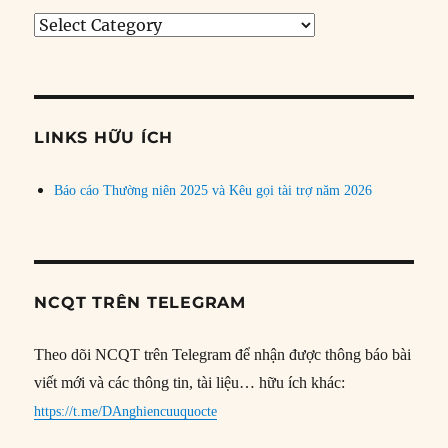
Tìm
bài
theo
chủ
đề
LINKS HỮU ÍCH
Báo cáo Thường niên 2025 và Kêu gọi tài trợ năm 2026
NCQT TRÊN TELEGRAM
Theo dõi NCQT trên Telegram để nhận được thông báo bài
viết mới và các thông tin, tài liệu… hữu ích khác:
https://t.me/DAnghiencuuquocte