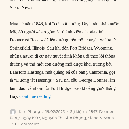
Sierra Nevada.
Mùa hè năm 1846, khi “cơn sốt hướng Tây” tràn khắp nước
Mỹ, 89 người – bao gồm 31 thành viên của gia đình
Donner và Reed – đã lên đường trên một chuyến xe lửa từ
Springfield, Illinois. Sau khi đến Fort Bridger, Wyoming,
những người di cư này quyết định không đi theo lối thông
thường và thử một con đường mới được khai trương bởi
Lansford Hastings, nhà quảng bá của bang California, gọi
là “Đường tắt Hastings.” Sau khi bầu George Donner làm
lãnh đạo, cả nhóm rời Fort Bridger vào khoảng giữa tháng
“19/02/1847: Donner Party được giải cứu 
Bảy.
Continue reading
Author
Posted
Categories
Tags
Kim Phụng
19/02/2023
Sự kiện
1847
,
Donner
on
Party
,
ngày 1902
,
Nguyễn Thị Kim Phụng
,
Sierra Nevada
0 Comments