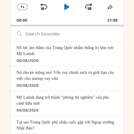
1
X
SKIP
PLAY
JUMP
CHANGE
SHARE
PLAYBACK
THIS
BACKWARD
PAUSE
FORWARD
00:00
RATE
21:08
EPISOD
Search
Episodes
Nỗ lực âm thầm của Trung Quốc nhằm thống trị khu vực
Mỹ Latinh
06/08/2026
Nợ cho kẻ mộng mơ: Vốn vay chính sách và giới hạn của
việc cho startup vay vốn
05/08/2026
Mỹ Latinh đang trở thành “phòng thí nghiệm” của phe
cánh hữu mới
04/08/2026
Tại sao Trung Quốc phủ nhận cuộc gặp với Ngoại trưởng
Nhật Bản?