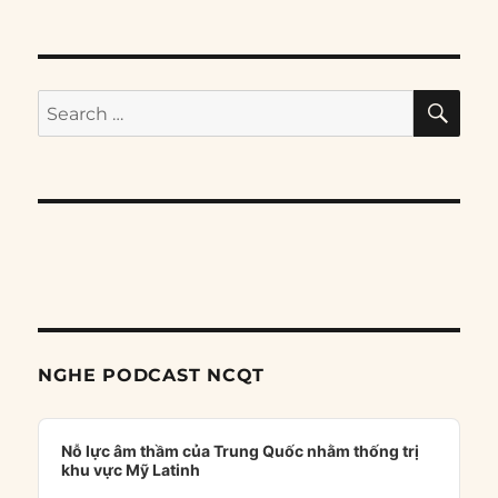
SE
Search
for:
NGHE PODCAST NCQT
Audio
Player
Nỗ lực âm thầm của Trung Quốc nhằm thống trị
khu vực Mỹ Latinh