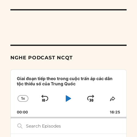
NGHE PODCAST NCQT
Audio
Player
Giai đoạn tiếp theo trong cuộc trấn áp các dân
tộc thiểu số của Trung Quốc
1
X
SKIP
PLAY
JUMP
CHANGE
SHARE
PLAYBACK
THIS
BACKWARD
PAUSE
FORWARD
00:00
RATE
16:25
EPISOD
Search
Episodes