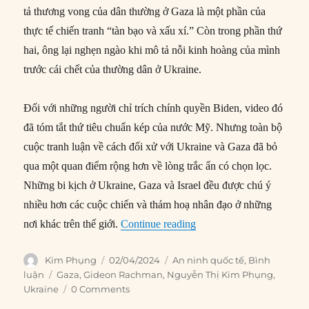
tả thương vong của dân thường ở Gaza là một phần của
thực tế chiến tranh “tàn bạo và xấu xí.” Còn trong phần thứ
hai, ông lại nghẹn ngào khi mô tả nỗi kinh hoàng của mình
trước cái chết của thường dân ở Ukraine.
Đối với những người chỉ trích chính quyền Biden, video đó
đã tóm tắt thứ tiêu chuẩn kép của nước Mỹ. Nhưng toàn bộ
cuộc tranh luận về cách đối xử với Ukraine và Gaza đã bỏ
qua một quan điểm rộng hơn về lòng trắc ẩn có chọn lọc.
Những bi kịch ở Ukraine, Gaza và Israel đều được chú ý
nhiều hơn các cuộc chiến và thảm hoạ nhân đạo ở những
“Ukraine, Gaza, và sự trỗi
nơi khác trên thế giới.
Continue reading
Author
Posted
Categories
Kim Phụng
02/04/2024
An ninh quốc tế
,
Bình
on
Tags
luận
Gaza
,
Gideon Rachman
,
Nguyễn Thị Kim Phụng
,
Ukraine
0 Comments