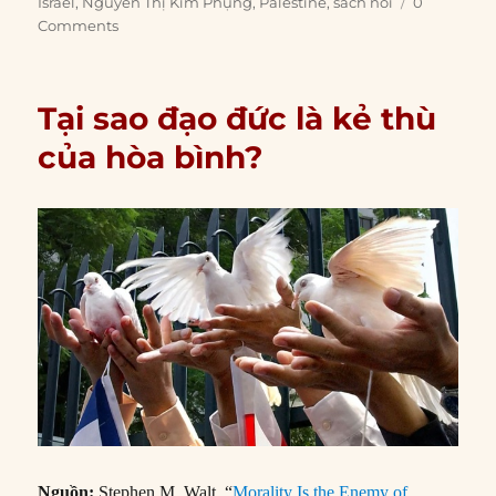
Israel
,
Nguyễn Thị Kim Phụng
,
Palestine
,
sách nói
0
Comments
Tại sao đạo đức là kẻ thù
của hòa bình?
Nguồn:
Stephen M. Walt, “
Morality Is the Enemy of