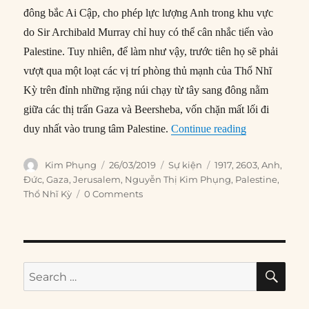
đông bắc Ai Cập, cho phép lực lượng Anh trong khu vực
do Sir Archibald Murray chỉ huy có thể cân nhắc tiến vào
Palestine. Tuy nhiên, để làm như vậy, trước tiên họ sẽ phải
vượt qua một loạt các vị trí phòng thủ mạnh của Thổ Nhĩ
Kỳ trên đỉnh những rặng núi chạy từ tây sang đông nằm
giữa các thị trấn Gaza và Beersheba, vốn chặn mất lối đi
“26/03/1917: 
duy nhất vào trung tâm Palestine.
Continue reading
Author
Posted
Categories
Tags
Kim Phụng
26/03/2019
Sự kiện
1917
,
2603
,
Anh
,
on
Đức
,
Gaza
,
Jerusalem
,
Nguyễn Thị Kim Phụng
,
Palestine
,
Thổ Nhĩ Kỳ
0 Comments
SE
Search
for: