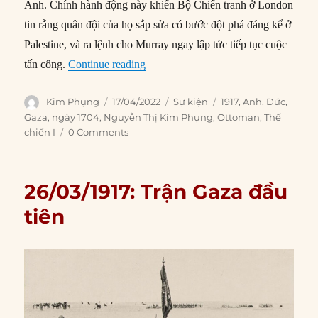
Anh. Chính hành động này khiến Bộ Chiến tranh ở London
tin rằng quân đội của họ sắp sửa có bước đột phá đáng kể ở
Palestine, và ra lệnh cho Murray ngay lập tức tiếp tục cuộc
“17/04/1917: Trận Gaza thứ hai trong 
tấn công.
Continue reading
Author
Posted
Categories
Tags
Kim Phụng
17/04/2022
Sự kiện
1917
,
Anh
,
Đức
,
on
Gaza
,
ngày 1704
,
Nguyễn Thị Kim Phụng
,
Ottoman
,
Thế
chiến I
0 Comments
26/03/1917: Trận Gaza đầu
tiên