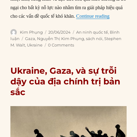
ngại cho bất kỳ nỗ lực nào nhằm tìm ra giải pháp hiệu quả
“Tại sao đạo đ
cho các vấn đề quốc tế khó khăn.
Continue reading
Author
Posted
Categories
Kim Phụng
20/06/2024
An ninh quốc tế
,
Bình
on
Tags
luận
Gaza
,
Nguyễn Thị Kim Phụng
,
sách nói
,
Stephen
M. Walt
,
Ukraine
0 Comments
Ukraine, Gaza, và sự trỗi
dậy của địa chính trị bản
sắc