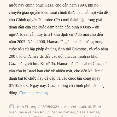
nước này chinh phục Gaza, cho đến năm 1994, khi họ
chuyển giao quyền kiểm soát chính thức hầu hết mọi vấn đề
cho Chính quyền Palestine (PA) mới thành lập trong giai
đoạn đầu của các cuộc đàm phán hòa bình ở Oslo – dù
người Israel vẫn duy trì 21 khu định cư ở đó mãi cho đến
năm 2005. Năm 2006, Hamas đã giành chiến thắng trong
cuộc bầu cử lập pháp ở vùng lãnh thổ Palestine, và vào năm
2007, tổ chức này đã đẩy các đối thủ của mình ra khỏi
Gaza bằng vũ lực. Kể từ đó, Hamas bắt đầu cai trị Gaza, dù
vẫn còn bị Israel hạn chế về nhiều mặt, cho đến khi Israel
đánh bật tổ chức này để đáp trả các cuộc tấn công ngày
07/10/2023. Ngày nay, Gaza không có chính phủ nào hoạt
“Ai có thể quản lý Gaza?”
động.
Continue reading
Author
Posted
Categories
Kim Phụng
15/08/2024
An ninh quốc tế
,
Bình
on
Tags
luận
,
Tây Á - Châu Phi
Daniel Byman
,
Gaza
,
Hamas
,