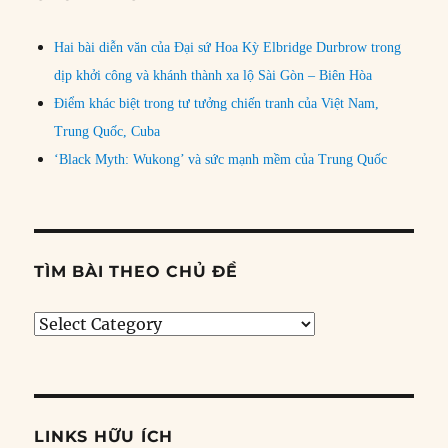
Hai bài diễn văn của Đại sứ Hoa Kỳ Elbridge Durbrow trong
dịp khởi công và khánh thành xa lộ Sài Gòn – Biên Hòa
Điểm khác biệt trong tư tưởng chiến tranh của Việt Nam,
Trung Quốc, Cuba
‘Black Myth: Wukong’ và sức mạnh mềm của Trung Quốc
TÌM BÀI THEO CHỦ ĐỀ
Tìm
bài
theo
chủ
đề
LINKS HỮU ÍCH