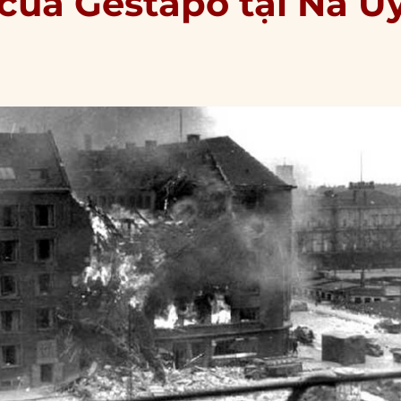
 của Gestapo tại Na U