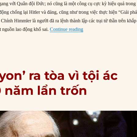
gang với Quân đội Đức; nó cũng là một công cụ cực kỳ hiệu quả trong
động chống lại Hitler và đảng, cũng như trong việc thực hiện “Giải ph
 Chính Himmler là người đã ra lệnh thành lập các trại tử thần trên khắp
“23/05/1945: Heinrich Himm
t nguồn lao động khổ sai.
Continue reading
yon’ ra tòa vì tội ác
0 năm lẩn trốn