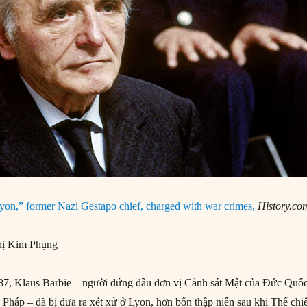
yon,” former Nazi Gestapo chief, charged with war crimes,
History.co
ị Kim Phụng
7, Klaus Barbie – người đứng đầu đơn vị Cảnh sát Mật của Đức Quố
 Pháp – đã bị đưa ra xét xử ở Lyon, hơn bốn thập niên sau khi Thế chi