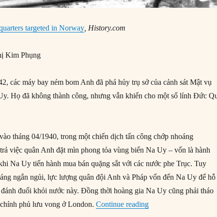
uarters targeted in Norway
, History.com
ị Kim Phụng
2, các máy bay ném bom Anh đã phá hủy trụ sở của cảnh sát Mật vụ
 Uy. Họ đã không thành công, nhưng vẫn khiến cho một số lính Đức Q
vào tháng 04/1940, trong một chiến dịch tấn công chớp nhoáng
p trả việc quân Anh đặt mìn phong tỏa vùng biển Na Uy – vốn là hành
khi Na Uy tiến hành mua bán quặng sắt với các nước phe Trục. Tuy
tháng ngắn ngủi, lực lượng quân đội Anh và Pháp vốn đến Na Uy để hỗ 
 đánh đuổi khỏi nước này. Đồng thời hoàng gia Na Uy cũng phải tháo
“25/09/1942: Trụ sở 
t chính phủ lưu vong ở London.
Continue reading