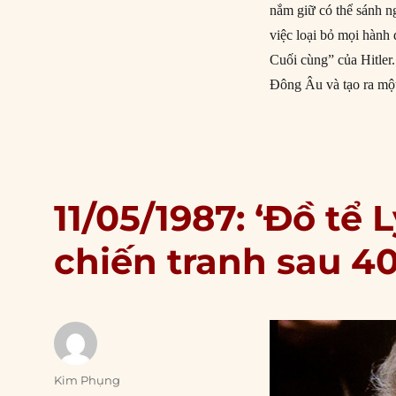
nắm giữ có thể sánh n
việc loại bỏ mọi hành 
Cuối cùng” của Hitler.
Đông Âu và tạo ra mộ
11/05/1987: ‘Đồ tể L
chiến tranh sau 4
Author
Kim Phụng