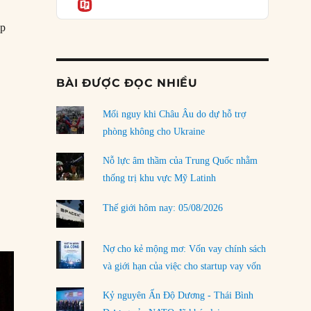
Informatio
03/08/2026
áp
Đặt cược vào thất bại: Các quỹ đầu tư mạo
hiểm quốc gia và khía cạnh chính trị của vốn
rủi ro
ler tự sát”
02/08/2026
BÀI ĐƯỢC ĐỌC NHIỀU
Làm thế nào để kết thúc Chiến tranh Iran?
Mối nguy khi Châu Âu do dự hỗ trợ
01/08/2026
phòng không cho Ukraine
Chiến lược kế tiếp của Bắc Kinh ở Biển Đông
31/07/2026
Nỗ lực âm thầm của Trung Quốc nhằm
thống trị khu vực Mỹ Latinh
Trật tự thế giới mới: Các nước nhỏ sẽ luôn
phải chịu đựng?
Thế giới hôm nay: 05/08/2026
30/07/2026
Tập tìm cách chôn vùi bê bối chấn động vòng
Nợ cho kẻ mộng mơ: Vốn vay chính sách
tròn thân cận của mình
và giới hạn của việc cho startup vay vốn
29/07/2026
Kỷ nguyên Ấn Độ Dương - Thái Bình
LOAD MORE