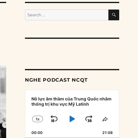
SEARCH
Search
for:
NGHE PODCAST NCQT
Audio
Player
Nỗ lực âm thầm của Trung Quốc nhằm
thống trị khu vực Mỹ Latinh
1
X
SKIP
PLAY
JUMP
CHANGE
SHARE
PLAYBACK
THIS
BACKWARD
PAUSE
FORWARD
00:00
RATE
21:08
EPISODE