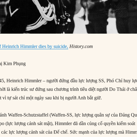
 Heinrich Himmler dies by suicide,
History.com
ị Kim Phụng
5, Heinrich Himmler – người đứng đầu lực lượng SS, Phó Chỉ huy lự
ời là kiến trúc sư đứng sau chương trình tiêu diệt người Do Thái ở ch
t vì tự sát chỉ một ngày sau khi bị người Anh bắt giữ.
ánh Waffen-Schutzstaffel (Waffen-SS, lực lượng quân sự của Đảng Q
po (lực lượng cảnh sát mật), Himmler đã dần củng cố quyền kiểm soát
cả các lực lượng cảnh sát của Đế chế. Sức mạnh của lực lượng mà Himm