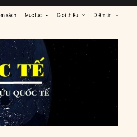
ểm sách
Mục lục
Giới thiệu
Điểm tin