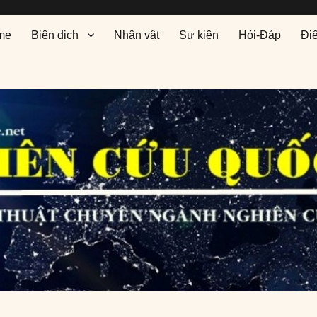
me
Biên dịch
Nhân vật
Sự kiện
Hỏi-Đáp
Đi