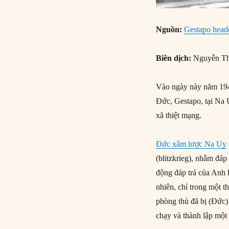
Nguồn:
Gestapo headq
Biên dịch:
Nguyễn Th
Vào ngày này năm 194
Đức, Gestapo, tại Na
xã thiệt mạng.
Đức xâm lược Na Uy
(blitzkrieg), nhằm đá
động đáp trả của Anh 
nhiên, chỉ trong một 
phòng thủ đã bị (Đức)
chạy và thành lập mộ