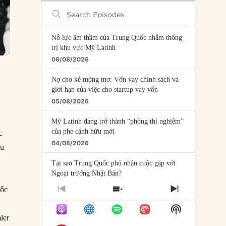
Search
Episodes
Nỗ lực âm thầm của Trung Quốc nhằm thống
trị khu vực Mỹ Latinh
06/08/2026
Nợ cho kẻ mộng mơ: Vốn vay chính sách và
giới hạn của việc cho startup vay vốn
05/08/2026
Mỹ Latinh đang trở thành “phòng thí nghiệm”
của phe cánh hữu mới
c
04/08/2026
âu
Tại sao Trung Quốc phủ nhận cuộc gặp với
Ngoại trưởng Nhật Bản?
04/08/2026
uốc
PREVIOUS
SHOW
NEXT
EPISODE
EPISODES
EPISODE
Điểm mù chiến lược của Trump tại Thái Bình
Show
LIST
Dương
Podcast
ler