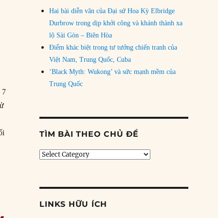
Hai bài diễn văn của Đại sứ Hoa Kỳ Elbridge
Durbrow trong dịp khởi công và khánh thành xa
lộ Sài Gòn – Biên Hòa
Điểm khác biệt trong tư tưởng chiến tranh của
Việt Nam, Trung Quốc, Cuba
ù
‘Black Myth: Wukong’ và sức mạnh mềm của
Trung Quốc
 7
tử
ối
TÌM BÀI THEO CHỦ ĐỀ
vì tội ác chiến tranh sau 40 năm lẩn trốn”
Tìm
bài
theo
chủ
đề
LINKS HỮU ÍCH