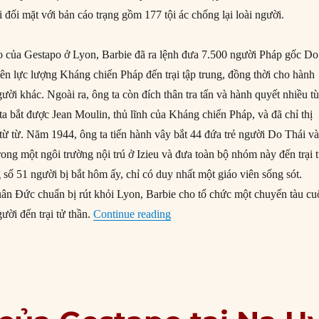
ải đối mặt với bản cáo trạng gồm 177 tội ác chống lại loài người.
ạo của Gestapo ở Lyon, Barbie đã ra lệnh đưa 7.500 người Pháp gốc Do
iên lực lượng Kháng chiến Pháp đến trại tập trung, đồng thời cho hành
ời khác. Ngoài ra, ông ta còn đích thân tra tấn và hành quyết nhiều t
a bắt được Jean Moulin, thủ lĩnh của Kháng chiến Pháp, và đã chỉ thị
từ từ. Năm 1944, ông ta tiến hành vây bắt 44 đứa trẻ người Do Thái và
trong một ngôi trường nội trú ở Izieu và đưa toàn bộ nhóm này đến trại 
số 51 người bị bắt hôm ấy, chỉ có duy nhất một giáo viên sống sót.
ân Đức chuẩn bị rút khỏi Lyon, Barbie cho tổ chức một chuyến tàu cu
“11/05/1987: ‘Đồ tể Lyon’ ra tòa 
ười đến trại tử thần.
Continue reading