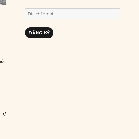
Địa
chỉ
email
ĐĂNG KÝ
uốc
trợ
của Gestapo tại Na Uy bị ném bom”