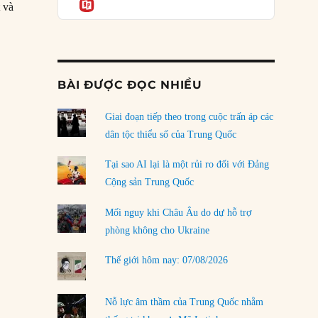
Informatio
04/08/2026
 và
Điểm mù chiến lược của Trump tại Thái Bình
Dương
 417 nghĩa quân Texas tại Goliad”
03/08/2026
BÀI ĐƯỢC ĐỌC NHIỀU
Đặt cược vào thất bại: Các quỹ đầu tư mạo
hiểm quốc gia và khía cạnh chính trị của vốn
rủi ro
Giai đoạn tiếp theo trong cuộc trấn áp các
02/08/2026
dân tộc thiểu số của Trung Quốc
Làm thế nào để kết thúc Chiến tranh Iran?
Tại sao AI lại là một rủi ro đối với Đảng
01/08/2026
Cộng sản Trung Quốc
Chiến lược kế tiếp của Bắc Kinh ở Biển Đông
Mối nguy khi Châu Âu do dự hỗ trợ
31/07/2026
phòng không cho Ukraine
Trật tự thế giới mới: Các nước nhỏ sẽ luôn
Thế giới hôm nay: 07/08/2026
phải chịu đựng?
30/07/2026
Nỗ lực âm thầm của Trung Quốc nhằm
LOAD MORE