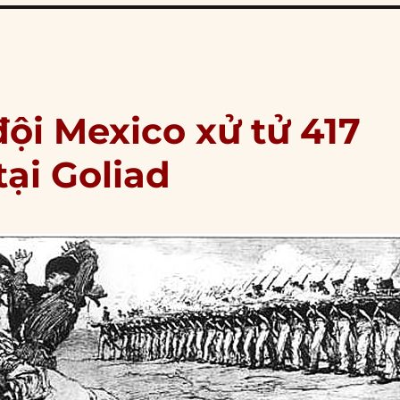
ội Mexico xử tử 417
ại Goliad