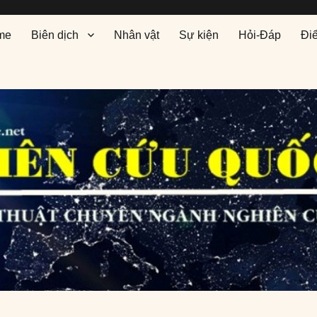
me
Biên dịch
Nhân vật
Sự kiện
Hỏi-Đáp
Đi