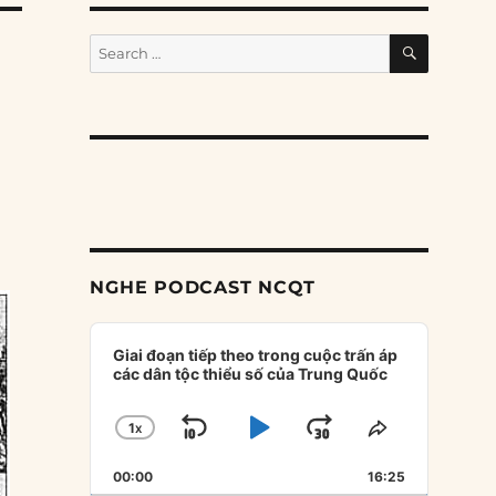
SEARCH
Search
for:
NGHE PODCAST NCQT
Audio
Player
Giai đoạn tiếp theo trong cuộc trấn áp
các dân tộc thiểu số của Trung Quốc
1
X
SKIP
PLAY
JUMP
CHANGE
SHARE
PLAYBACK
THIS
BACKWARD
PAUSE
FORWARD
00:00
RATE
16:25
EPISODE