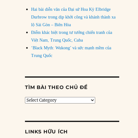
Hai bài diễn văn của Đại sứ Hoa Kỳ Elbridge
Durbrow trong dịp khởi công và khánh thành xa
lộ Sài Gòn – Biên Hòa
Điểm khác biệt trong tư tưởng chiến tranh của
Việt Nam, Trung Quốc, Cuba
‘Black Myth: Wukong’ và sức mạnh mềm của
Trung Quốc
TÌM BÀI THEO CHỦ ĐỀ
Tìm
bài
theo
chủ
đề
LINKS HỮU ÍCH