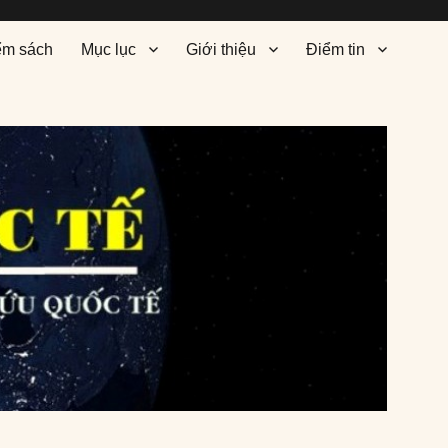
ểm sách
Mục lục
Giới thiệu
Điểm tin