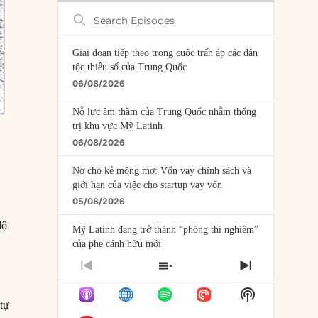
Search
Episodes
Giai đoạn tiếp theo trong cuộc trấn áp các dân
tộc thiểu số của Trung Quốc
06/08/2026
Nỗ lực âm thầm của Trung Quốc nhằm thống
trị khu vực Mỹ Latinh
06/08/2026
Nợ cho kẻ mộng mơ: Vốn vay chính sách và
giới hạn của việc cho startup vay vốn
05/08/2026
độ
Mỹ Latinh đang trở thành “phòng thí nghiệm”
của phe cánh hữu mới
04/08/2026
PREVIOUS
SHOW
NEXT
EPISODE
EPISODES
EPISODE
Tại sao Trung Quốc phủ nhận cuộc gặp với
Show
LIST
Ngoại trưởng Nhật Bản?
 tự
Podcast