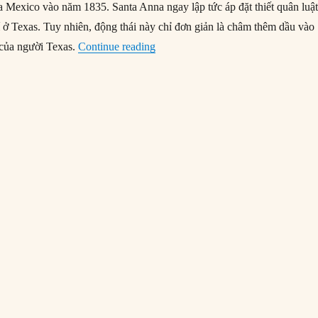
ủa Mexico vào năm 1835. Santa Anna ngay lập tức áp đặt thiết quân luật
í ở Texas. Tuy nhiên, động thái này chỉ đơn giản là châm thêm dầu vào
“30/03/1836: Quân đội Mexico xử tử
 của người Texas.
Continue reading