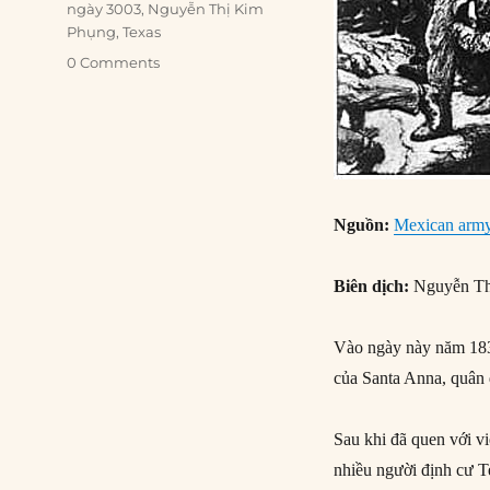
ngày 3003
,
Nguyễn Thị Kim
Phụng
,
Texas
0 Comments
Nguồn
:
Mexican army 
Biên dịch:
Nguyễn Th
Vào ngày này năm 1836
của Santa Anna, quân 
Sau khi đã quen với v
nhiều người định cư T