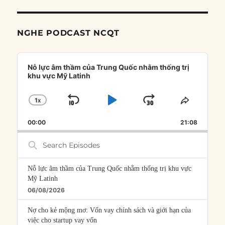
NGHE PODCAST NCQT
Audio
Player
Nỗ lực âm thầm của Trung Quốc nhằm thống trị
khu vực Mỹ Latinh
1
X
SKIP
PLAY
JUMP
CHANGE
SHARE
PLAYBACK
THIS
BACKWARD
PAUSE
FORWARD
00:00
RATE
21:08
EPISOD
Search
Episodes
Nỗ lực âm thầm của Trung Quốc nhằm thống trị khu vực
Mỹ Latinh
06/08/2026
Nợ cho kẻ mộng mơ: Vốn vay chính sách và giới hạn của
việc cho startup vay vốn