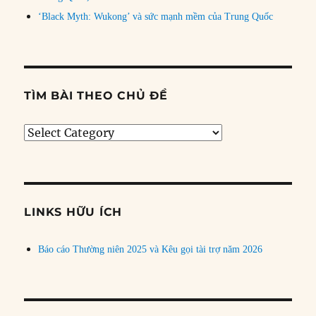
‘Black Myth: Wukong’ và sức mạnh mềm của Trung Quốc
TÌM BÀI THEO CHỦ ĐỀ
Tìm
bài
theo
chủ
đề
LINKS HỮU ÍCH
Báo cáo Thường niên 2025 và Kêu gọi tài trợ năm 2026