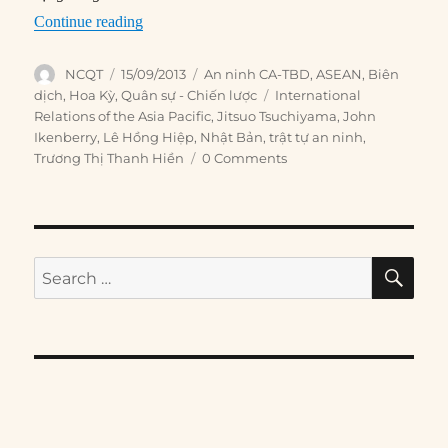
“#57 – Giữa cân bằng quyền lực và cộng đồng:
Continue reading
Author
Posted
Categories
NCQT
15/09/2013
An ninh CA-TBD
,
ASEAN
,
Biên
on
Tags
dịch
,
Hoa Kỳ
,
Quân sự - Chiến lược
International
Relations of the Asia Pacific
,
Jitsuo Tsuchiyama
,
John
Ikenberry
,
Lê Hồng Hiệp
,
Nhật Bản
,
trật tự an ninh
,
Trương Thị Thanh Hiền
0 Comments
SE
Search
for: