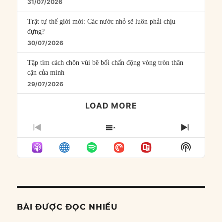
31/07/2026
Trật tự thế giới mới: Các nước nhỏ sẽ luôn phải chịu
đựng?
30/07/2026
Tập tìm cách chôn vùi bê bối chấn động vòng tròn thân
cận của mình
29/07/2026
LOAD MORE
PREVIOUS
SHOW
NEXT
EPISODE
EPISODES
EPISO
Show
LIST
Podcast
Informat
BÀI ĐƯỢC ĐỌC NHIỀU