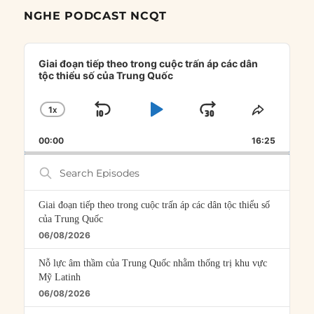
NGHE PODCAST NCQT
Audio
Player
Giai đoạn tiếp theo trong cuộc trấn áp các dân
tộc thiểu số của Trung Quốc
1
X
SKIP
PLAY
JUMP
CHANGE
SHARE
PLAYBACK
THIS
BACKWARD
PAUSE
FORWARD
00:00
RATE
16:25
EPISOD
Search
Episodes
Giai đoạn tiếp theo trong cuộc trấn áp các dân tộc thiểu số
của Trung Quốc
06/08/2026
Nỗ lực âm thầm của Trung Quốc nhằm thống trị khu vực
Mỹ Latinh
06/08/2026