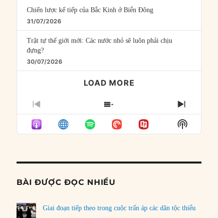
Chiến lược kế tiếp của Bắc Kinh ở Biển Đông
31/07/2026
Trật tự thế giới mới: Các nước nhỏ sẽ luôn phải chịu
đựng?
30/07/2026
LOAD MORE
PREVIOUS
SHOW
NEXT
EPISODE
EPISODES
EPISO
Show
LIST
Podcast
Informat
BÀI ĐƯỢC ĐỌC NHIỀU
Giai đoạn tiếp theo trong cuộc trấn áp các dân tộc thiểu