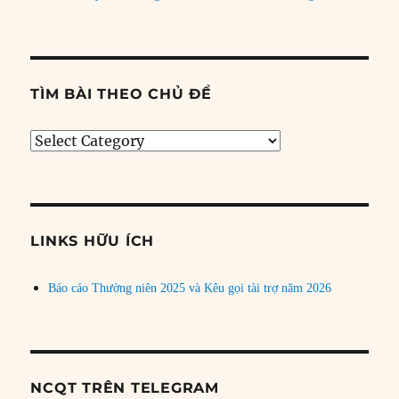
TÌM BÀI THEO CHỦ ĐỀ
Tìm
bài
theo
chủ
đề
LINKS HỮU ÍCH
Báo cáo Thường niên 2025 và Kêu gọi tài trợ năm 2026
NCQT TRÊN TELEGRAM