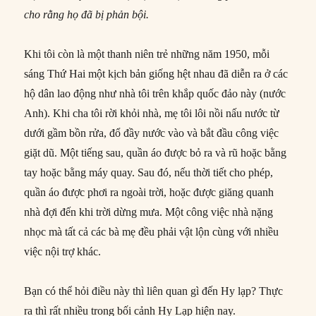
cho rằng họ đã bị phản bội.
Khi tôi còn là một thanh niên trẻ những năm 1950, mỗi
sáng Thứ Hai một kịch bản giống hệt nhau đã diễn ra ở các
hộ dân lao động như nhà tôi trên khắp quốc đảo này (nước
Anh). Khi cha tôi rời khỏi nhà, mẹ tôi lôi nồi nấu nước từ
dưới gầm bồn rửa, đổ đầy nước vào và bắt đầu công việc
giặt dũ. Một tiếng sau, quần áo được bỏ ra và rũ hoặc bằng
tay hoặc bằng máy quay. Sau đó, nếu thời tiết cho phép,
quần áo được phơi ra ngoài trời, hoặc được giăng quanh
nhà đợi đến khi trời dừng mưa. Một công việc nhà nặng
nhọc mà tất cả các bà mẹ đều phải vật lộn cùng với nhiều
việc nội trợ khác.
Bạn có thể hỏi điều này thì liên quan gì đến Hy lạp? Thực
ra thì rất nhiều trong bối cảnh Hy Lạp hiện nay.