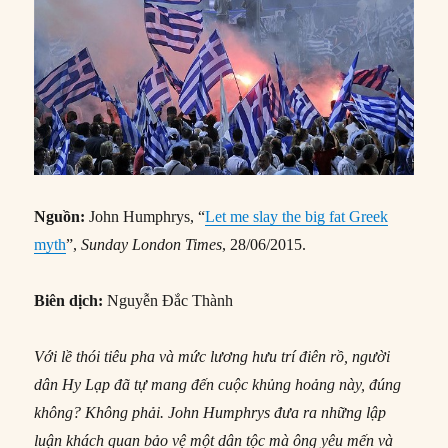
Nguồn:
John Humphrys, “
Let me slay the big fat Greek
myth
”,
Sunday London Times
, 28/06/2015.
Biên dịch:
Nguyễn Đắc Thành
Với lề thói tiêu pha và mức lương hưu trí điên rồ, người
dân Hy Lạp đã tự mang đến cuộc khủng hoảng này, đúng
không? Không phải. John Humphrys đưa ra những lập
luận khách quan bảo vệ một dân tộc mà ông yêu mến và