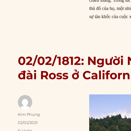
chiến thắng. Trong lúc
thủ đô của họ, một nh
sự tàn khốc của cuộc 
02/02/1812: Người
đài Ross ở Californ
Author
Kim Phụng
Posted
02/02/2021
on
Categories
Sự kiện