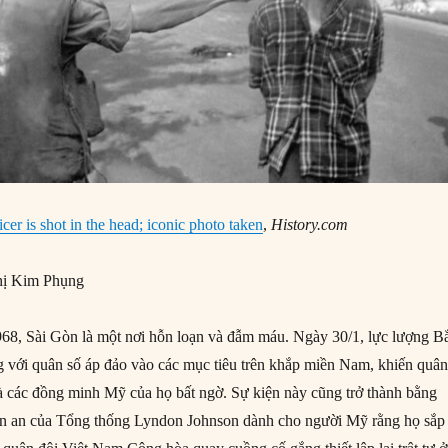
cer is shot in the head; iconic photo taken
,
History.com
ị Kim Phụng
8, Sài Gòn là một nơi hỗn loạn và đẫm máu. Ngày 30/1, lực lượng B
ng với quân số áp đảo vào các mục tiêu trên khắp miền Nam, khiến quâ
 các đồng minh Mỹ của họ bất ngờ. Sự kiện này cũng trở thành bằng
rấn an của Tổng thống Lyndon Johnson dành cho người Mỹ rằng họ sắp