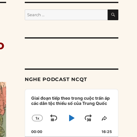
SEARCH
Search
for:
o
NGHE PODCAST NCQT
Audio
Player
Giai đoạn tiếp theo trong cuộc trấn áp
các dân tộc thiểu số của Trung Quốc
1
X
SKIP
PLAY
JUMP
CHANGE
SHARE
PLAYBACK
THIS
BACKWARD
PAUSE
FORWARD
00:00
RATE
16:25
EPISODE