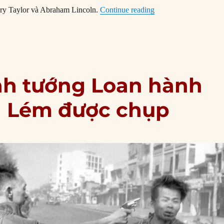
“02/02/1848: Hiệp ướ
ary Taylor và Abraham Lincoln.
Continue reading
nh tướng Loan hành
n Lém được chụp