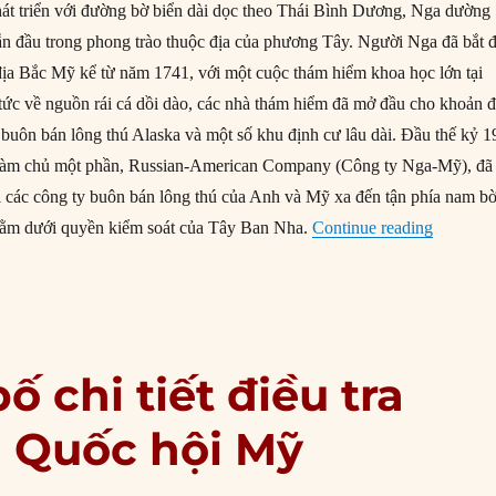
át triển với đường bờ biển dài dọc theo Thái Bình Dương, Nga dường
n đầu trong phong trào thuộc địa của phương Tây. Người Nga đã bắt 
địa Bắc Mỹ kể từ năm 1741, với một cuộc thám hiểm khoa học lớn tại
n tức về nguồn rái cá dồi dào, các nhà thám hiểm đã mở đầu cho khoản 
buôn bán lông thú Alaska và một số khu định cư lâu dài. Đầu thế kỷ 1
 làm chủ một phần, Russian-American Company (Công ty Nga-Mỹ), đã
ới các công ty buôn bán lông thú của Anh và Mỹ xa đến tận phía nam b
“02/02/1
 nằm dưới quyền kiểm soát của Tây Ban Nha.
Continue reading
 chi tiết điều tra
 Quốc hội Mỹ