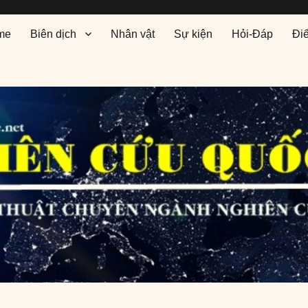
me
Biên dịch
Nhân vật
Sự kiện
Hỏi-Đáp
Đi