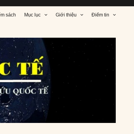
ểm sách
Mục lục
Giới thiệu
Điểm tin