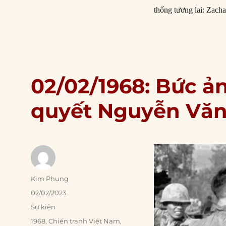
thống tương lai: Zach
02/02/1968: Bức ả
quyết Nguyễn Vă
Author
Kim Phụng
Posted
02/02/2023
on
Categories
Sự kiện
Tags
1968
,
Chiến tranh Việt Nam
,