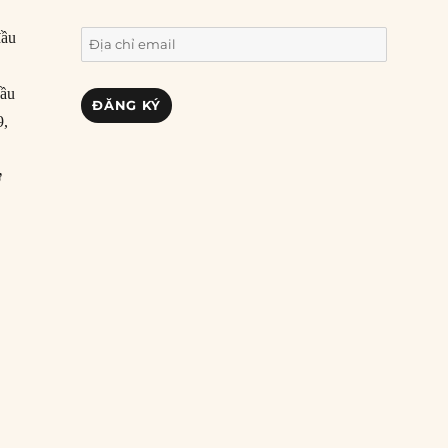
đầu
Địa
chỉ
email
đầu
ĐĂNG KÝ
9,
ờ
812: Người Nga thành lập Pháo đài Ross ở California”