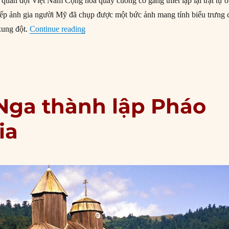
 quân đội Việt Nam Cộng hòa quay cuồng cố gắng thiết lập lại trật tự ở
iếp ảnh gia người Mỹ đã chụp được một bức ảnh mang tính biểu trưng 
“02/02/1968: Bức ảnh tướng Loan hành qu
xung đột.
Continue reading
 Nga thành lập Pháo
ia