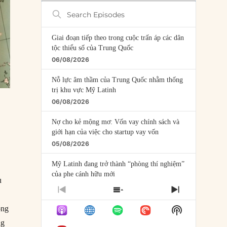
Search
Episodes
Giai đoạn tiếp theo trong cuộc trấn áp các dân
tộc thiểu số của Trung Quốc
06/08/2026
Nỗ lực âm thầm của Trung Quốc nhằm thống
trị khu vực Mỹ Latinh
06/08/2026
Nợ cho kẻ mộng mơ: Vốn vay chính sách và
giới hạn của việc cho startup vay vốn
05/08/2026
Mỹ Latinh đang trở thành “phòng thí nghiệm”
của phe cánh hữu mới
u
04/08/2026
PREVIOUS
SHOW
NEXT
EPISODE
EPISODES
EPISODE
Tại sao Trung Quốc phủ nhận cuộc gặp với
Show
ong
LIST
Ngoại trưởng Nhật Bản?
Podcast
ng