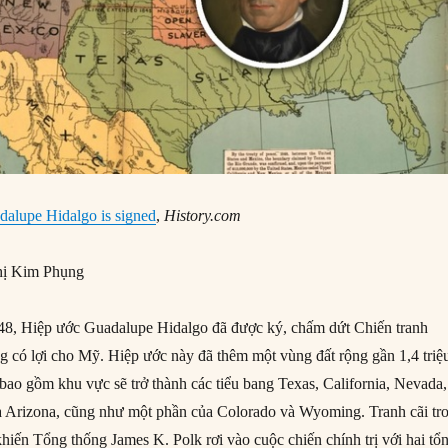
dalupe Hidalgo is signed
,
History.com
ị Kim Phụng
8, Hiệp ước Guadalupe Hidalgo đã được ký, chấm dứt Chiến tranh
có lợi cho Mỹ. Hiệp ước này đã thêm một vùng đất rộng gần 1,4 triệ
bao gồm khu vực sẽ trở thành các tiểu bang Texas, California, Nevada,
 Arizona, cũng như một phần của Colorado và Wyoming. Tranh cãi tr
khiến Tổng thống James K. Polk rơi vào cuộc chiến chính trị với hai tổ