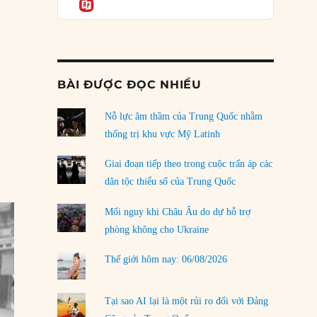
Informatio
04/08/2026
c Guadalupe Hidalgo được ký kết”
Điểm mù chiến lược của Trump tại Thái Bình
Dương
03/08/2026
BÀI ĐƯỢC ĐỌC NHIỀU
Đặt cược vào thất bại: Các quỹ đầu tư mạo
hiểm quốc gia và khía cạnh chính trị của vốn
rủi ro
Nỗ lực âm thầm của Trung Quốc nhằm
02/08/2026
thống trị khu vực Mỹ Latinh
Làm thế nào để kết thúc Chiến tranh Iran?
Giai đoạn tiếp theo trong cuộc trấn áp các
01/08/2026
dân tộc thiểu số của Trung Quốc
Chiến lược kế tiếp của Bắc Kinh ở Biển Đông
Mối nguy khi Châu Âu do dự hỗ trợ
31/07/2026
phòng không cho Ukraine
Trật tự thế giới mới: Các nước nhỏ sẽ luôn
Thế giới hôm nay: 06/08/2026
phải chịu đựng?
30/07/2026
Tại sao AI lại là một rủi ro đối với Đảng
LOAD MORE