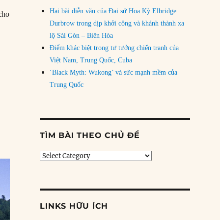
Hai bài diễn văn của Đại sứ Hoa Kỳ Elbridge
cho
Durbrow trong dịp khởi công và khánh thành xa
yết Nguyễn Văn Lém được chụp”
lộ Sài Gòn – Biên Hòa
Điểm khác biệt trong tư tưởng chiến tranh của
Việt Nam, Trung Quốc, Cuba
‘Black Myth: Wukong’ và sức mạnh mềm của
Trung Quốc
TÌM BÀI THEO CHỦ ĐỀ
Tìm
bài
theo
chủ
đề
LINKS HỮU ÍCH