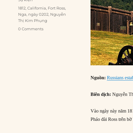
Tags
1812
,
California
,
Fort Ross
,
Nga
,
ngày 0202
,
Nguyễn
Thị Kim Phụng
0 Comments
Nguồn:
Russians estab
Biên dịch:
Nguyễn Th
Vào ngày này năm 1812
Pháo đài Ross trên bờ 