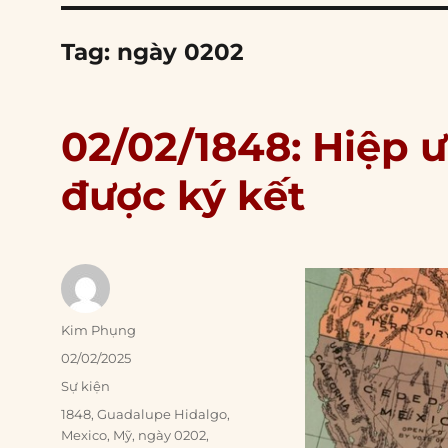
Tag:
ngày 0202
02/02/1848: Hiệp 
được ký kết
Author
Kim Phụng
Posted
02/02/2025
on
Categories
Sự kiện
Tags
1848
,
Guadalupe Hidalgo
,
Mexico
,
Mỹ
,
ngày 0202
,