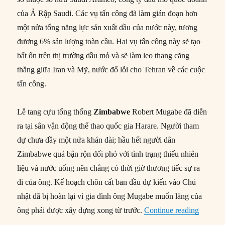
của Ả Rập Saudi. Các vụ tấn công đã làm gián đoạn hơn
một nửa tổng năng lực sản xuất dầu của nước này, tương
đương 6% sản lượng toàn cầu. Hai vụ tấn công này sẽ tạo
bất ổn trên thị trường dầu mỏ và sẽ làm leo thang căng
thẳng giữa Iran và Mỹ, nước đổ lỗi cho Tehran về các cuộc
tấn công.
Lễ tang cựu tổng thống
Zimbabwe
Robert Mugabe đã diễn
ra tại sân vận động thể thao quốc gia Harare. Người tham
dự chưa đầy một nửa khán đài; hầu hết người dân
Zimbabwe quá bận rộn đối phó với tình trạng thiếu nhiên
liệu và nước uống nên chẳng có thời giờ thương tiếc sự ra
đi của ông. Kế hoạch chôn cất ban đầu dự kiến vào Chủ
nhật đã bị hoãn lại vì gia đình ông Mugabe muốn lăng của
“Thế gi
ông phải được xây dựng xong từ trước.
Continue reading