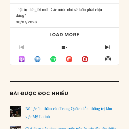
Trật tự thế giới mới: Các nước nhỏ sẽ luôn phải chịu
đựng?
30/07/2026
LOAD MORE
PREVIOUS
SHOW
NEXT
EPISODE
EPISODES
EPISO
Show
LIST
Podcast
Informat
BÀI ĐƯỢC ĐỌC NHIỀU
Nỗ lực âm thầm của Trung Quốc nhằm thống trị khu
vực Mỹ Latinh
Giai đoạn tiếp theo trong cuộc trấn áp các dân tộc thiểu