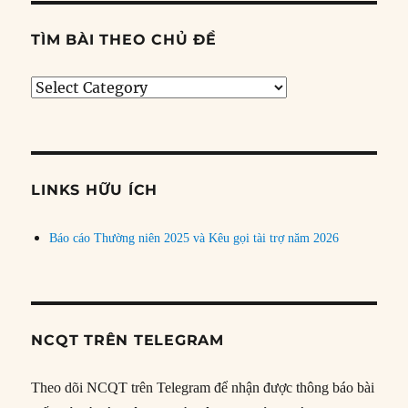
TÌM BÀI THEO CHỦ ĐỀ
Tìm
bài
theo
chủ
đề
LINKS HỮU ÍCH
Báo cáo Thường niên 2025 và Kêu gọi tài trợ năm 2026
NCQT TRÊN TELEGRAM
Theo dõi NCQT trên Telegram để nhận được thông báo bài