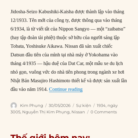
Jidosha-Seizo Kabushiki-Kaisha được thành lập vào tháng
12/1933. Tên mới của công ty, được thông qua vào tháng
6/1934, là từ viết tắt của Nippon Sangyo — một “zaibatsu”
(hay tập đoàn tài phiệt) thuộc sở hữu của người sáng lập
Tobata, Yoshisuke Aikawa. Nissan đã sản xuất chiếc
Datsun đầu tiên của mình tại nhà máy ở Yokohama vào
tháng 4/1935 — hậu duệ của Dat Car, một mẫu xe du lịch
nhỏ gọn, vuông vức do nhà tiên phong trong ngành xe hơi
Nhật Bản Masujiro Hashimoto thiết kế và được sản xuất lần
“30/05/1934: Công ty Xe hơ
đầu vào năm 1914.
Continue reading
Author
Posted
Categories
Tags
Kim Phụng
30/05/2026
Sự kiện
1934
,
ngày
on
3005
,
Nguyễn Thị Kim Phụng
,
Nissan
0 Comments
Thế giới hôm nay: