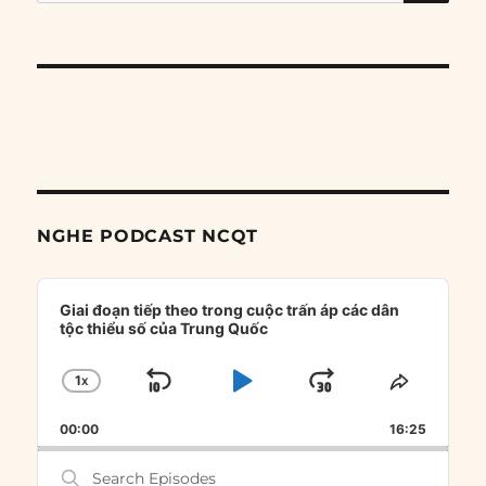
for:
NGHE PODCAST NCQT
Audio
Player
Giai đoạn tiếp theo trong cuộc trấn áp các dân
tộc thiểu số của Trung Quốc
1
X
SKIP
PLAY
JUMP
CHANGE
SHARE
PLAYBACK
THIS
BACKWARD
PAUSE
FORWARD
00:00
RATE
16:25
EPISOD
Search