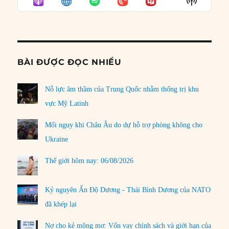
LIST
Podcast
Informat
BÀI ĐƯỢC ĐỌC NHIỀU
Nỗ lực âm thầm của Trung Quốc nhằm thống trị khu
vực Mỹ Latinh
Mối nguy khi Châu Âu do dự hỗ trợ phòng không cho
Ukraine
Thế giới hôm nay: 06/08/2026
Kỷ nguyên Ấn Độ Dương - Thái Bình Dương của NATO
đã khép lại
Nợ cho kẻ mộng mơ: Vốn vay chính sách và giới hạn của