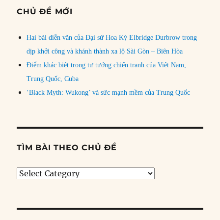
CHỦ ĐỀ MỚI
Hai bài diễn văn của Đại sứ Hoa Kỳ Elbridge Durbrow trong
dịp khởi công và khánh thành xa lộ Sài Gòn – Biên Hòa
Điểm khác biệt trong tư tưởng chiến tranh của Việt Nam,
Trung Quốc, Cuba
‘Black Myth: Wukong’ và sức mạnh mềm của Trung Quốc
TÌM BÀI THEO CHỦ ĐỀ
Tìm
bài
theo
chủ