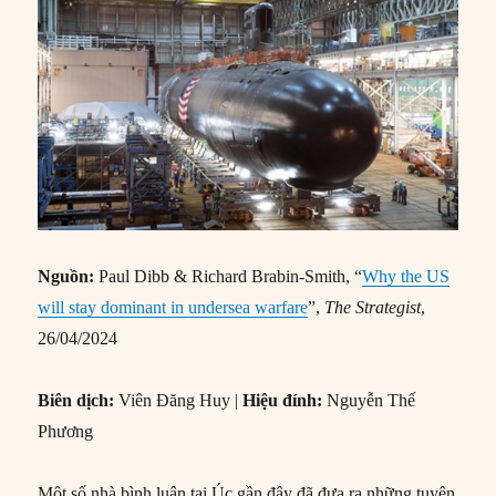
Nguồn:
Paul Dibb & Richard Brabin-Smith, “
Why the US
will stay dominant in undersea warfare
”,
The Strategist
,
26/04/2024
Biên dịch:
Viên Đăng Huy |
Hiệu đính:
Nguyễn Thế
Phương
Một số nhà bình luận tại Úc gần đây đã đưa ra những tuyên