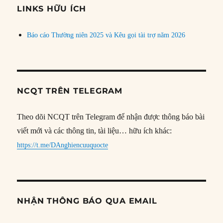
đề
LINKS HỮU ÍCH
Báo cáo Thường niên 2025 và Kêu gọi tài trợ năm 2026
NCQT TRÊN TELEGRAM
Theo dõi NCQT trên Telegram để nhận được thông báo bài
viết mới và các thông tin, tài liệu… hữu ích khác:
https://t.me/DAnghiencuuquocte
NHẬN THÔNG BÁO QUA EMAIL