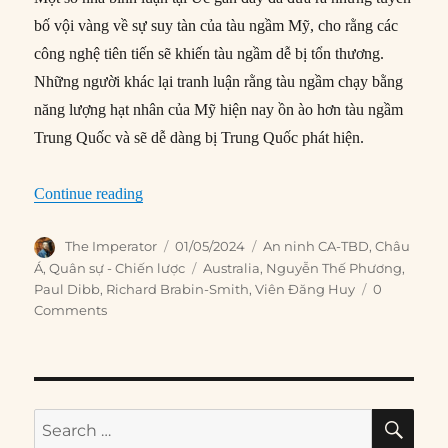
bố vội vàng về sự suy tàn của tàu ngầm Mỹ, cho rằng các
công nghệ tiên tiến sẽ khiến tàu ngầm dễ bị tổn thương.
Những người khác lại tranh luận rằng tàu ngầm chạy bằng
năng lượng hạt nhân của Mỹ hiện nay ồn ào hơn tàu ngầm
Trung Quốc và sẽ dễ dàng bị Trung Quốc phát hiện.
“Tại sao Mỹ vẫn sẽ duy trì vị thế thống trị tron
Continue reading
Author
Posted
Categories
The Imperator
01/05/2024
An ninh CA-TBD
,
Châu
on
Tags
Á
,
Quân sự - Chiến lược
Australia
,
Nguyễn Thế Phương
,
Paul Dibb
,
Richard Brabin-Smith
,
Viên Đăng Huy
0
Comments
SE
Search