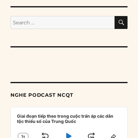
SE
Search
for:
NGHE PODCAST NCQT
Audio
Player
Giai đoạn tiếp theo trong cuộc trấn áp các dân
tộc thiểu số của Trung Quốc
1
X