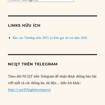
bài
theo
chủ
đề
LINKS HỮU ÍCH
Báo cáo Thường niên 2025 và Kêu gọi tài trợ năm 2026
NCQT TRÊN TELEGRAM
Theo dõi NCQT trên Telegram để nhận được thông báo bài
viết mới và các thông tin, tài liệu… hữu ích khác:
https://t.me/DAnghiencuuquocte