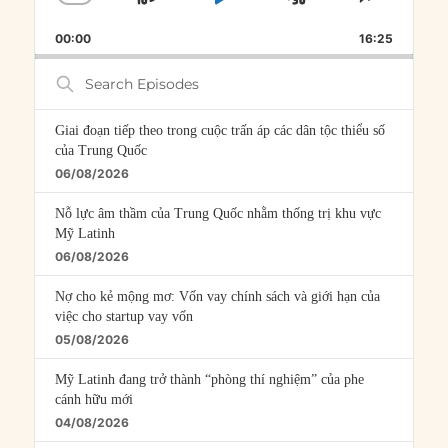
SKIP
PLAY
JUMP
CHANGE
SHARE
PLAYBACK
THIS
BACKWARD
PAUSE
FORWARD
00:00
RATE
16:25
EPISOD
Search
Episodes
Giai đoạn tiếp theo trong cuộc trấn áp các dân tộc thiểu số
của Trung Quốc
06/08/2026
Nỗ lực âm thầm của Trung Quốc nhằm thống trị khu vực
Mỹ Latinh
06/08/2026
Nợ cho kẻ mộng mơ: Vốn vay chính sách và giới hạn của
việc cho startup vay vốn
05/08/2026
Mỹ Latinh đang trở thành “phòng thí nghiệm” của phe
cánh hữu mới
04/08/2026