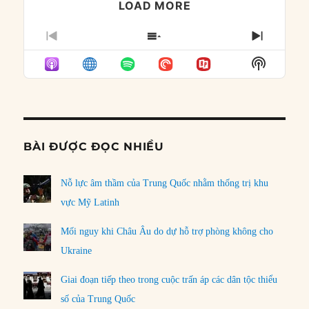
LOAD MORE
PREVIOUS
SHOW
NEXT
EPISODE
EPISODES
EPISO
Show
LIST
Podcast
Informat
BÀI ĐƯỢC ĐỌC NHIỀU
Nỗ lực âm thầm của Trung Quốc nhằm thống trị khu
vực Mỹ Latinh
Mối nguy khi Châu Âu do dự hỗ trợ phòng không cho
Ukraine
Giai đoạn tiếp theo trong cuộc trấn áp các dân tộc thiểu
số của Trung Quốc