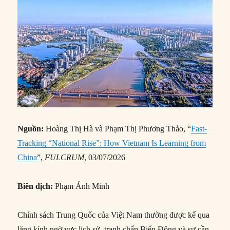
Nguồn:
Hoàng Thị Hà và Phạm Thị Phương Thảo, “
Fast-
Tracking “National Rise”: How Vietnam Is Learning from
China
”,
FULCRUM
, 03/07/2026
Biên dịch:
Phạm Ánh Minh
Chính sách Trung Quốc của Việt Nam thường được kể qua
lăng kính ngờ vực lịch sử, tranh chấp Biển Đông và sự cần