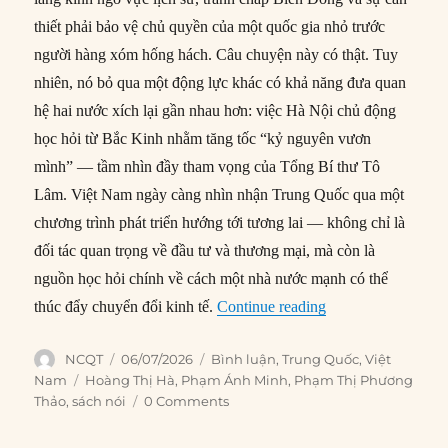
thiết phải bảo vệ chủ quyền của một quốc gia nhỏ trước
người hàng xóm hống hách. Câu chuyện này có thật. Tuy
nhiên, nó bỏ qua một động lực khác có khả năng đưa quan
hệ hai nước xích lại gần nhau hơn: việc Hà Nội chủ động
học hỏi từ Bắc Kinh nhằm tăng tốc “kỷ nguyên vươn
mình” — tầm nhìn đầy tham vọng của Tổng Bí thư Tô
Lâm. Việt Nam ngày càng nhìn nhận Trung Quốc qua một
chương trình phát triển hướng tới tương lai — không chỉ là
đối tác quan trọng về đầu tư và thương mại, mà còn là
nguồn học hỏi chính về cách một nhà nước mạnh có thể
“Tăng tốc ‘vươn m
thúc đẩy chuyển đổi kinh tế.
Continue reading
Author
Posted
Categories
NCQT
06/07/2026
Bình luận
,
Trung Quốc
,
Việt
on
Tags
Nam
Hoàng Thị Hà
,
Phạm Ánh Minh
,
Phạm Thị Phương
Thảo
,
sách nói
0 Comments