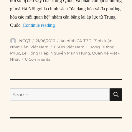
nỗi sợ bị bao vây của Trung Quốc; và phần còn lại là những
gì mà Hà Nội gọi là chính sách “đa dạng hóa và đa phương
hóa các mối quan hệ” nhằm cân bằng lại áp lực từ Trung
“Quan ngại chung về TQ đẩy Việt-Nhật x
Quốc.
Continue reading
Author
Posted
Categories
NCQT
21/06/2016
An ninh CA-TBD
,
Bình luận
,
on
Tags
Nhật Bản
,
Việt Nam
CSĐN Việt Nam
,
Dương Trường
Phúc
,
Lê Hồng Hiệp
,
Nguyễn Mạnh Hùng
,
Quan hệ Việt -
Nhật
0 Comments
SE
Search
for: