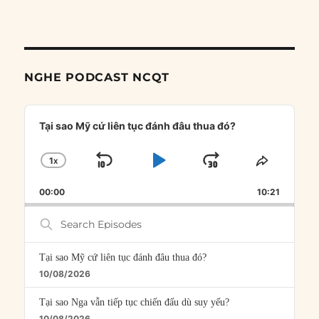
NGHE PODCAST NCQT
Audio
Player
Tại sao Mỹ cứ liên tục đánh đâu thua đó?
1
X
SKIP
PLAY
JUMP
CHANGE
SHARE
PLAYBACK
THIS
BACKWARD
PAUSE
FORWARD
00:00
RATE
10:21
EPISOD
Search
Episodes
Tại sao Mỹ cứ liên tục đánh đâu thua đó?
10/08/2026
Tại sao Nga vẫn tiếp tục chiến đấu dù suy yếu?
10/08/2026