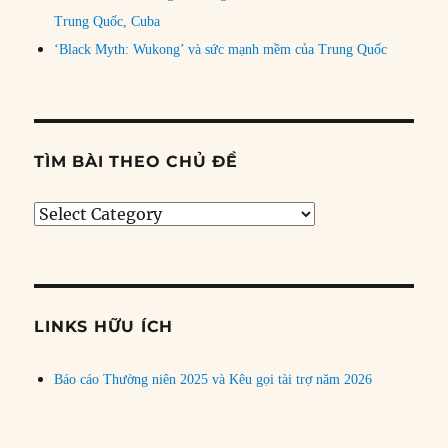
Trung Quốc, Cuba
‘Black Myth: Wukong’ và sức mạnh mềm của Trung Quốc
TÌM BÀI THEO CHỦ ĐỀ
Tìm
bài
theo
chủ
đề
LINKS HỮU ÍCH
Báo cáo Thường niên 2025 và Kêu gọi tài trợ năm 2026