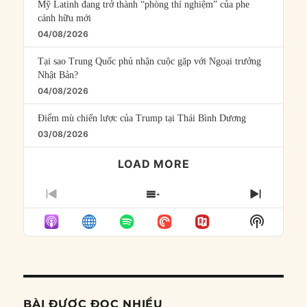
Mỹ Latinh đang trở thành “phòng thí nghiệm” của phe
cánh hữu mới
04/08/2026
Tại sao Trung Quốc phủ nhận cuộc gặp với Ngoại trưởng
Nhật Bản?
04/08/2026
Điểm mù chiến lược của Trump tại Thái Bình Dương
03/08/2026
LOAD MORE
PREVIOUS
SHOW
NEXT
EPISODE
EPISODES
EPISO
Show
LIST
Podcast
Informat
BÀI ĐƯỢC ĐỌC NHIỀU