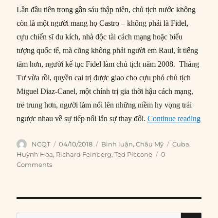
Lần đầu tiên trong gần sáu thập niên, chủ tịch nước không
còn là một người mang họ Castro – không phải là Fidel,
cựu chiến sĩ du kích, nhà độc tài cách mạng hoặc biểu
tượng quốc tế, mà cũng không phải người em Raul, ít tiếng
tăm hơn, người kế tục Fidel làm chủ tịch năm 2008. Tháng
Tư vừa rồi, quyền cai trị được giao cho cựu phó chủ tịch
Miguel Diaz-Canel, một chính trị gia thời hậu cách mạng,
trẻ trung hơn, người làm nổi lên những niềm hy vọng trái
“Cuộc
ngược nhau về sự tiếp nối lẫn sự thay đổi.
Continue reading
Author
Posted
Categories
Tags
NCQT
04/10/2018
Bình luận
,
Châu Mỹ
Cuba
,
on
Huỳnh Hoa
,
Richard Feinberg
,
Ted Piccone
0
Comments
SE