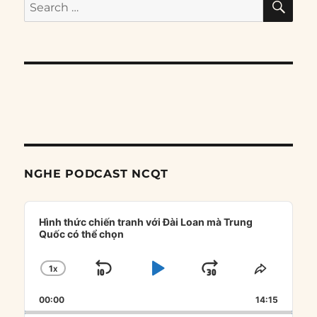
Search
for:
NGHE PODCAST NCQT
Audio
Player
Hình thức chiến tranh với Đài Loan mà Trung
Quốc có thể chọn
1
X
SKIP
PLAY
JUMP
CHANGE
SHARE
PLAYBACK
THIS
BACKWARD
PAUSE
FORWARD
00:00
RATE
14:15
EPISOD