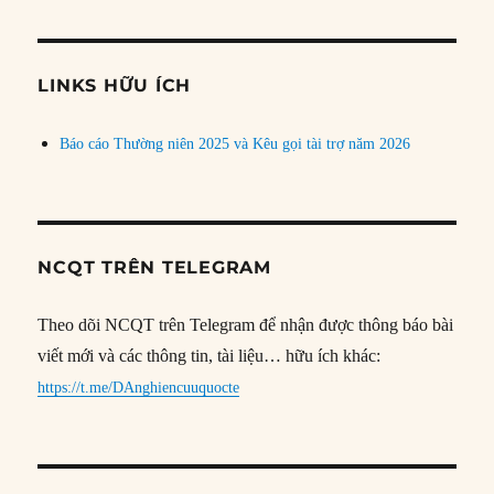
theo
chủ
đề
LINKS HỮU ÍCH
Báo cáo Thường niên 2025 và Kêu gọi tài trợ năm 2026
NCQT TRÊN TELEGRAM
Theo dõi NCQT trên Telegram để nhận được thông báo bài
viết mới và các thông tin, tài liệu… hữu ích khác:
https://t.me/DAnghiencuuquocte