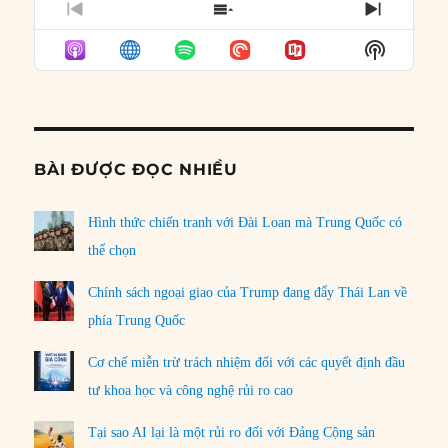
PREVIOUS
SHOW
NEXT
EPISODE
EPISODES
EPISO
Show
LIST
Podcast
Informat
BÀI ĐƯỢC ĐỌC NHIỀU
Hình thức chiến tranh với Đài Loan mà Trung Quốc có
thể chọn
Chính sách ngoại giao của Trump đang đẩy Thái Lan về
phía Trung Quốc
Cơ chế miễn trừ trách nhiệm đối với các quyết định đầu
tư khoa học và công nghệ rủi ro cao
Tại sao AI lại là một rủi ro đối với Đảng Cộng sản