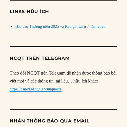
chủ
đề
LINKS HỮU ÍCH
Báo cáo Thường niên 2025 và Kêu gọi tài trợ năm 2026
NCQT TRÊN TELEGRAM
Theo dõi NCQT trên Telegram để nhận được thông báo bài
viết mới và các thông tin, tài liệu… hữu ích khác:
https://t.me/DAnghiencuuquocte
NHẬN THÔNG BÁO QUA EMAIL