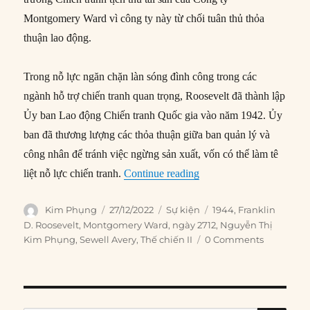
Montgomery Ward vì công ty này từ chối tuân thủ thỏa
thuận lao động.
Trong nỗ lực ngăn chặn làn sóng đình công trong các
ngành hỗ trợ chiến tranh quan trọng, Roosevelt đã thành lập
Ủy ban Lao động Chiến tranh Quốc gia vào năm 1942. Ủy
ban đã thương lượng các thỏa thuận giữa ban quản lý và
công nhân để tránh việc ngừng sản xuất, vốn có thể làm tê
“27/12/1944: Mỹ tịch th
liệt nỗ lực chiến tranh.
Continue reading
Author
Posted
Categories
Tags
Kim Phụng
27/12/2022
Sự kiện
1944
,
Franklin
on
D. Roosevelt
,
Montgomery Ward
,
ngày 2712
,
Nguyễn Thị
Kim Phụng
,
Sewell Avery
,
Thế chiến II
0 Comments