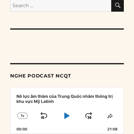
SE
Search
for:
NGHE PODCAST NCQT
Audio
Player
Nỗ lực âm thầm của Trung Quốc nhằm thống trị
khu vực Mỹ Latinh
1
X
SKIP
PLAY
JUMP
CHANGE
SHARE
PLAYBACK
THIS
BACKWARD
PAUSE
FORWARD
00:00
RATE
21:08
EPISOD