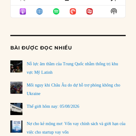
PREVIOUS
SHOW
NEXT
EPISODE
EPISODES
EPISO
Show
LIST
Podcast
Informat
BÀI ĐƯỢC ĐỌC NHIỀU
Nỗ lực âm thầm của Trung Quốc nhằm thống trị khu
vực Mỹ Latinh
Mối nguy khi Châu Âu do dự hỗ trợ phòng không cho
Ukraine
Thế giới hôm nay: 05/08/2026
Nợ cho kẻ mộng mơ: Vốn vay chính sách và giới hạn của
việc cho startup vay vốn