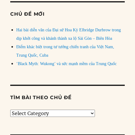
CHỦ ĐỀ MỚI
Hai bài diễn văn của Đại sứ Hoa Kỳ Elbridge Durbrow trong
dịp khởi công và khánh thành xa lộ Sài Gòn – Biên Hòa
Điểm khác biệt trong tư tưởng chiến tranh của Việt Nam,
Trung Quốc, Cuba
‘Black Myth: Wukong’ và sức mạnh mềm của Trung Quốc
TÌM BÀI THEO CHỦ ĐỀ
Tìm
bài
theo