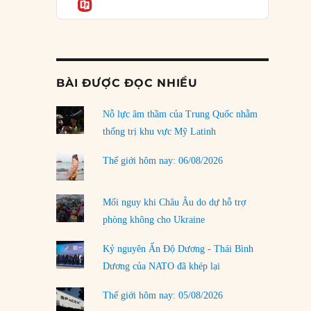
Informatio
03/08/2026
Đặt cược vào thất bại: Các quỹ đầu tư mạo
hiểm quốc gia và khía cạnh chính trị của vốn
rủi ro
02/08/2026
BÀI ĐƯỢC ĐỌC NHIỀU
Làm thế nào để kết thúc Chiến tranh Iran?
Nỗ lực âm thầm của Trung Quốc nhằm
01/08/2026
thống trị khu vực Mỹ Latinh
Chiến lược kế tiếp của Bắc Kinh ở Biển Đông
31/07/2026
Thế giới hôm nay: 06/08/2026
Trật tự thế giới mới: Các nước nhỏ sẽ luôn
phải chịu đựng?
Mối nguy khi Châu Âu do dự hỗ trợ
30/07/2026
phòng không cho Ukraine
Tập tìm cách chôn vùi bê bối chấn động vòng
Kỷ nguyên Ấn Độ Dương - Thái Bình
tròn thân cận của mình
Dương của NATO đã khép lại
29/07/2026
Thế giới hôm nay: 05/08/2026
LOAD MORE