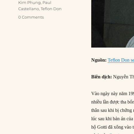
Kim Phụng
,
Paul
Castellano
,
Teflon Don
0 Comments
Nguồn:
Teflon Don se
Biên dịch:
Nguyễn Th
Vào ngày này năm 1992
nhiều lần được tha bổn
thân sau khi bị chứng
lúc sau khi bản án của
hộ Gotti đã xông vào t