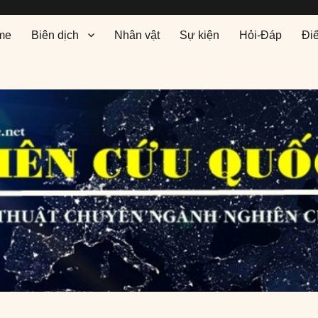
me
Biên dịch
Nhân vật
Sự kiện
Hỏi-Đáp
Đi