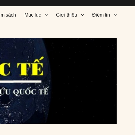
ểm sách
Mục lục
Giới thiệu
Điểm tin