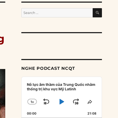
SEARCH
Search
for:
g
NGHE PODCAST NCQT
Audio
Player
Nỗ lực âm thầm của Trung Quốc nhằm
thống trị khu vực Mỹ Latinh
1
X
SKIP
PLAY
JUMP
CHANGE
SHARE
PLAYBACK
THIS
BACKWARD
PAUSE
FORWARD
00:00
RATE
21:08
EPISODE