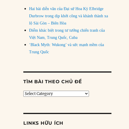
Hai bài diễn văn của Đại sứ Hoa Kỳ Elbridge
Durbrow trong dịp khởi công và khánh thành xa
lộ Sài Gòn – Biên Hòa
Điểm khác biệt trong tư tưởng chiến tranh của
Việt Nam, Trung Quốc, Cuba
‘Black Myth: Wukong’ và sức mạnh mềm của
Trung Quốc
TÌM BÀI THEO CHỦ ĐỀ
Tìm
bài
theo
chủ
đề
LINKS HỮU ÍCH