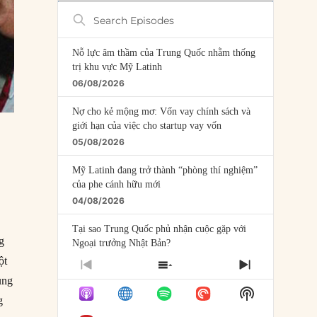
Search
Episodes
Nỗ lực âm thầm của Trung Quốc nhằm thống
trị khu vực Mỹ Latinh
06/08/2026
Nợ cho kẻ mộng mơ: Vốn vay chính sách và
giới hạn của việc cho startup vay vốn
05/08/2026
Mỹ Latinh đang trở thành “phòng thí nghiệm”
của phe cánh hữu mới
04/08/2026
Tại sao Trung Quốc phủ nhận cuộc gặp với
ng
Ngoại trưởng Nhật Bản?
04/08/2026
ột
PREVIOUS
SHOW
NEXT
ủng
EPISODE
EPISODES
EPISODE
Điểm mù chiến lược của Trump tại Thái Bình
Show
LIST
g
Dương
Podcast