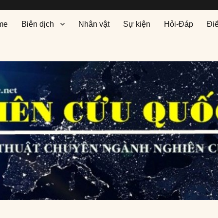
me
Biên dịch
Nhân vật
Sự kiện
Hỏi-Đáp
Đi