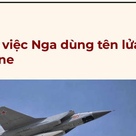
ừ việc Nga dùng tên lử
ine