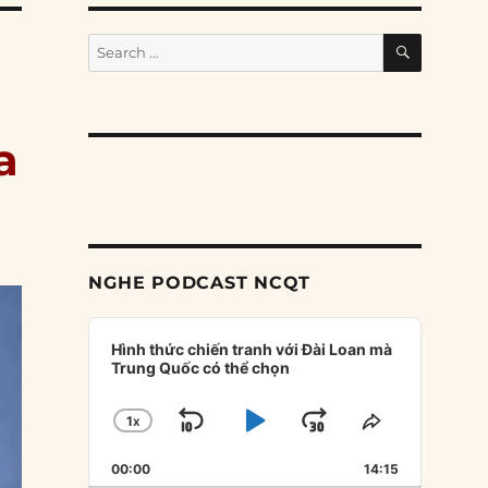
SEARCH
Search
for:
a
NGHE PODCAST NCQT
Audio
Player
Hình thức chiến tranh với Đài Loan mà
Trung Quốc có thể chọn
1
X
SKIP
PLAY
JUMP
CHANGE
SHARE
PLAYBACK
THIS
BACKWARD
PAUSE
FORWARD
00:00
RATE
14:15
EPISODE