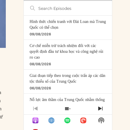
Search
Episodes
Hình thức chiến tranh với Đài Loan mà Trung
Quốc có thể chọn
09/08/2026
Cơ chế miễn trừ trách nhiệm đối với các
quyết định đầu tư khoa học và công nghệ rủi
ro cao
08/08/2026
Giai đoạn tiếp theo trong cuộc trấn áp các dân
tộc thiểu số của Trung Quốc
06/08/2026
n
Nỗ lực âm thầm của Trung Quốc nhằm thống
a
trị khu vực Mỹ Latinh
n
PREVIOUS
SHOW
NEXT
06/08/2026
EPISODE
EPISODES
EPISODE
tế
Show
LIST
Nợ cho kẻ mộng mơ: Vốn vay chính sách và
Podcast
giới hạn của việc cho startup vay vốn