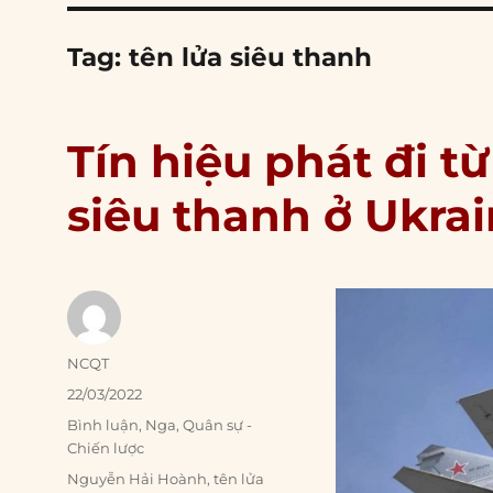
Tag:
tên lửa siêu thanh
Tín hiệu phát đi t
siêu thanh ở Ukra
Author
NCQT
Posted
22/03/2022
on
Categories
Bình luận
,
Nga
,
Quân sự -
Chiến lược
Tags
Nguyễn Hải Hoành
,
tên lửa