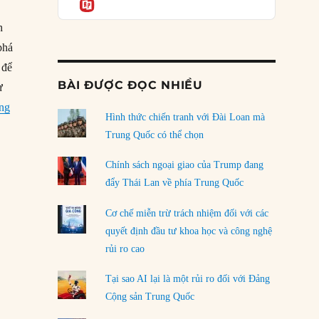
Informatio
05/08/2026
n
Mỹ Latinh đang trở thành “phòng thí nghiệm”
phá
của phe cánh hữu mới
 để
04/08/2026
BÀI ĐƯỢC ĐỌC NHIỀU
ư
Tại sao Trung Quốc phủ nhận cuộc gặp với
“Tín hiệu phát đi từ việc Nga dùng tên lửa siêu thanh ở Ukraine”
ing
Ngoại trưởng Nhật Bản?
Hình thức chiến tranh với Đài Loan mà
04/08/2026
Trung Quốc có thể chọn
Điểm mù chiến lược của Trump tại Thái Bình
Chính sách ngoại giao của Trump đang
Dương
đẩy Thái Lan về phía Trung Quốc
03/08/2026
Cơ chế miễn trừ trách nhiệm đối với các
Đặt cược vào thất bại: Các quỹ đầu tư mạo
quyết định đầu tư khoa học và công nghệ
hiểm quốc gia và khía cạnh chính trị của vốn
rủi ro cao
rủi ro
02/08/2026
Tại sao AI lại là một rủi ro đối với Đảng
Làm thế nào để kết thúc Chiến tranh Iran?
Cộng sản Trung Quốc
01/08/2026