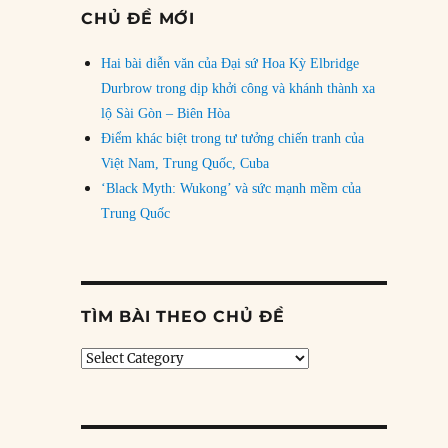
CHỦ ĐỀ MỚI
Hai bài diễn văn của Đại sứ Hoa Kỳ Elbridge
Durbrow trong dịp khởi công và khánh thành xa
lộ Sài Gòn – Biên Hòa
Điểm khác biệt trong tư tưởng chiến tranh của
Việt Nam, Trung Quốc, Cuba
‘Black Myth: Wukong’ và sức mạnh mềm của
Trung Quốc
TÌM BÀI THEO CHỦ ĐỀ
Tìm
bài
theo
chủ
đề