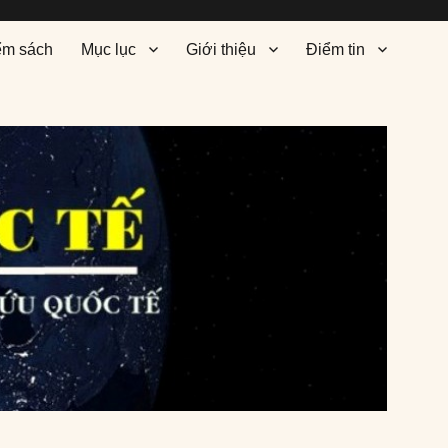
ểm sách
Mục lục
Giới thiệu
Điểm tin