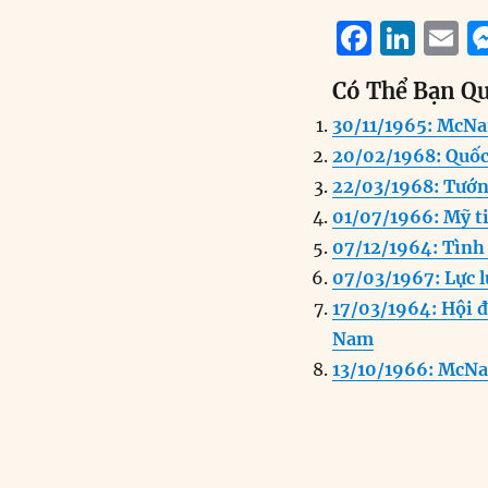
F
Li
E
a
n
Có Thể Bạn Q
c
k
a
30/11/1965: McNa
e
e
l
20/02/1968: Quốc
b
d
22/03/1968: Tướ
o
I
01/07/1966: Mỹ t
o
n
07/12/1964: Tình
k
07/03/1967: Lực 
17/03/1964: Hội 
Nam
13/10/1966: McNa