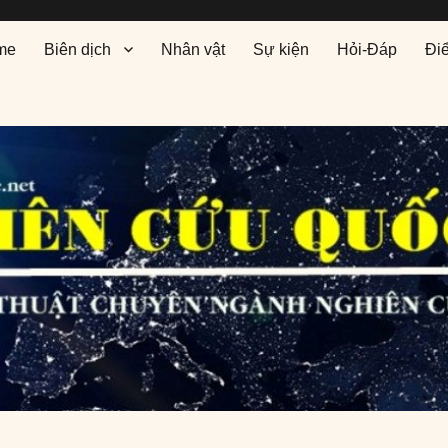
me
Biên dịch
Nhân vật
Sự kiện
Hỏi-Đáp
Đi