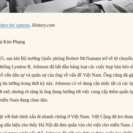
ders the options
,
History.com
ị Kim Phụng
5, sau khi Bộ trưởng Quốc phòng Robert McNamara trở về từ chuyến
hống Lyndon B. Johnson đã bắt đầu hàng loạt các cuộc họp bàn kéo d
 cố vấn dân sự và quân sự của ông về vấn đề Việt Nam. Ông cũng đã g
tin tưởng trong thời kỳ này. Johnson có vẻ đang cân nhắc tất cả các l
cởi mở, nhưng rõ ràng là ông đang hướng tới việc cung cấp thêm quân l
 miền Nam đang chao đảo.
ặt với tình hình xấu đi nhanh chóng ở Việt Nam. Việt Cộng đã leo than
ng dấu hiệu cho thấy Hà Nội đã đưa quân vào chi viện cho miền Nam.