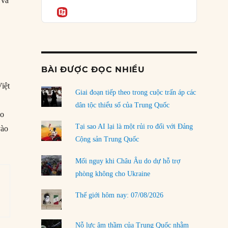
Podcast
 và
của phe cánh hữu mới
Informatio
04/08/2026
.
Tại sao Trung Quốc phủ nhận cuộc gặp với
Ngoại trưởng Nhật Bản?
04/08/2026
BÀI ĐƯỢC ĐỌC NHIỀU
Điểm mù chiến lược của Trump tại Thái Bình
iệt
Dương
Giai đoạn tiếp theo trong cuộc trấn áp các
03/08/2026
dân tộc thiểu số của Trung Quốc
eo
Đặt cược vào thất bại: Các quỹ đầu tư mạo
Tại sao AI lại là một rủi ro đối với Đảng
vào
hiểm quốc gia và khía cạnh chính trị của vốn
Cộng sản Trung Quốc
rủi ro
02/08/2026
Mối nguy khi Châu Âu do dự hỗ trợ
phòng không cho Ukraine
Làm thế nào để kết thúc Chiến tranh Iran?
01/08/2026
Thế giới hôm nay: 07/08/2026
Chiến lược kế tiếp của Bắc Kinh ở Biển Đông
31/07/2026
Nỗ lực âm thầm của Trung Quốc nhằm