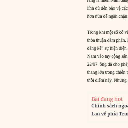
ràng là miền Nam đang
lính dù đến bảo vệ cá
hơn nữa để ngăn chặn
Trong khi một số cố v
thỏa thuận đàm phán,
đáng kể” sự hiện diệ
Nam vào tay cộng sản
22/07, ông đã cho phé
thang lớn trong chiến
thời điểm này. Nhưng
Bài đang hot
Chính sách ngo
Lan về phía Tr