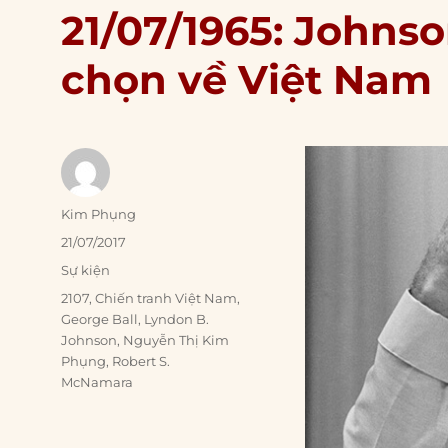
21/07/1965: Johnso
chọn về Việt Nam
Author
Kim Phụng
Posted
21/07/2017
on
Categories
Sự kiện
Tags
2107
,
Chiến tranh Việt Nam
,
George Ball
,
Lyndon B.
Johnson
,
Nguyễn Thị Kim
Phụng
,
Robert S.
McNamara