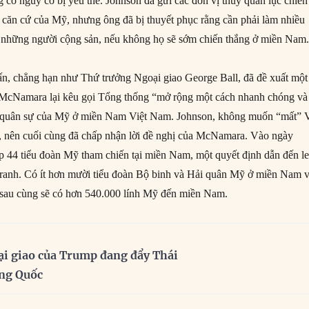
 có nguy cơ bị yếu thế. Johnson đã gửi các đơn vị thủy quân lục chiến
c căn cứ của Mỹ, nhưng ông đã bị thuyết phục rằng cần phải làm nhiều
 những người cộng sản, nếu không họ sẽ sớm chiến thắng ở miền Nam
ấn, chẳng hạn như Thứ trưởng Ngoại giao George Ball, đã đề xuất một
 McNamara lại kêu gọi Tổng thống “mở rộng một cách nhanh chóng và
n quân sự của Mỹ ở miền Nam Việt Nam. Johnson, không muốn “mất” V
, nên cuối cùng đã chấp nhận lời đề nghị của McNamara. Vào ngày
p 44 tiểu đoàn Mỹ tham chiến tại miền Nam, một quyết định dẫn đến l
 tranh. Có ít hơn mười tiểu đoàn Bộ binh và Hải quân Mỹ ở miền Nam 
 sau cùng sẽ có hơn 540.000 lính Mỹ đến miền Nam.
ại giao của Trump đang đẩy Thái
ung Quốc