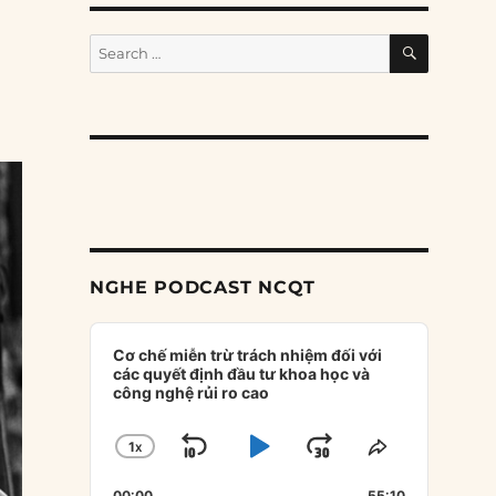
SEARCH
Search
for:
NGHE PODCAST NCQT
Audio
Player
Cơ chế miễn trừ trách nhiệm đối với
các quyết định đầu tư khoa học và
công nghệ rủi ro cao
1
X
SKIP
PLAY
JUMP
CHANGE
SHARE
PLAYBACK
THIS
BACKWARD
PAUSE
FORWARD
00:00
55:10