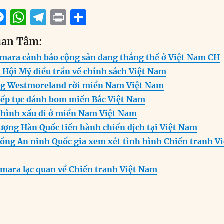
M
W
T
P
S
m
e
h
el
ri
h
uan Tâm:
i
ss
at
e
n
a
mara cảnh báo cộng sản đang thắng thế ở Việt Nam CH
e
s
g
t
re
 Hội Mỹ điều trần về chính sách Việt Nam
n
A
r
ng Westmoreland rời miền Nam Việt Nam
g
p
a
iếp tục đánh bom miền Bắc Việt Nam
er
p
m
 hình xấu đi ở miền Nam Việt Nam
lượng Hàn Quốc tiến hành chiến dịch tại Việt Nam
đồng An ninh Quốc gia xem xét tình hình Chiến tranh Vi
mara lạc quan về Chiến tranh Việt Nam