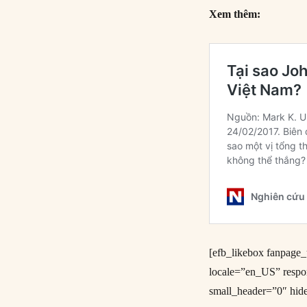
Xem thêm:
[efb_likebox fanpag
locale=”en_US” resp
small_header=”0″ hid