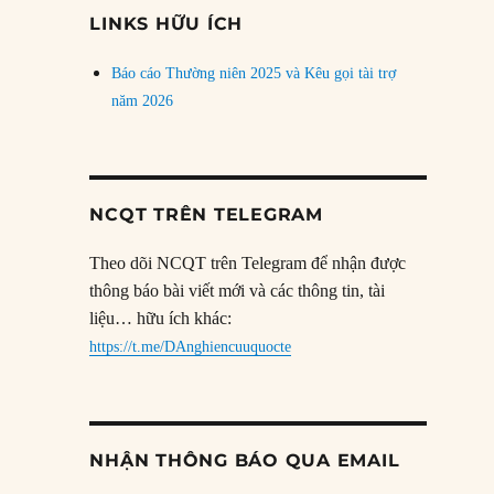
đề
LINKS HỮU ÍCH
Báo cáo Thường niên 2025 và Kêu gọi tài trợ
năm 2026
NCQT TRÊN TELEGRAM
Theo dõi NCQT trên Telegram để nhận được
thông báo bài viết mới và các thông tin, tài
liệu… hữu ích khác:
https://t.me/DAnghiencuuquocte
NHẬN THÔNG BÁO QUA EMAIL