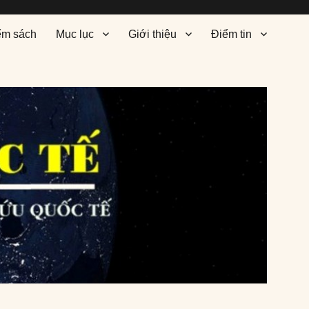
ểm sách
Mục lục
Giới thiệu
Điểm tin