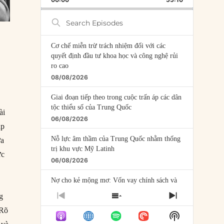
RATE
EPISODE
Search
Episodes
Cơ chế miễn trừ trách nhiệm đối với các
quyết định đầu tư khoa học và công nghệ rủi
ro cao
08/08/2026
Giai đoạn tiếp theo trong cuộc trấn áp các dân
tộc thiểu số của Trung Quốc
ài
06/08/2026
ặp
Nỗ lực âm thầm của Trung Quốc nhằm thống
ựa
trị khu vực Mỹ Latinh
ực
06/08/2026
Nợ cho kẻ mộng mơ: Vốn vay chính sách và
giới hạn của việc cho startup vay vốn
g
PREVIOUS
SHOW
NEXT
05/08/2026
EPISODE
EPISODES
EPISODE
 Rõ
Show
LIST
Mỹ Latinh đang trở thành “phòng thí nghiệm”