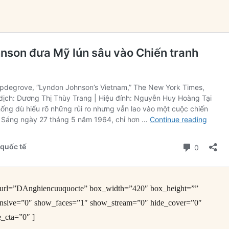
e_url=”DAnghiencuuquocte” box_width=”420″ box_height=””
onsive=”0″ show_faces=”1″ show_stream=”0″ hide_cover=”0″
e_cta=”0″ ]