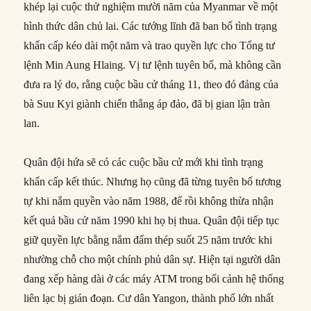
khép lại cuộc thử nghiệm mười năm của Myanmar về một
hình thức dân chủ lai. Các tướng lĩnh đã ban bố tình trạng
khẩn cấp kéo dài một năm và trao quyền lực cho Tổng tư
lệnh Min Aung Hlaing. Vị tư lệnh tuyên bố, mà không cần
đưa ra lý do, rằng cuộc bầu cử tháng 11, theo đó đảng của
bà Suu Kyi giành chiến thắng áp đảo, đã bị gian lận tràn
lan.
Quân đội hứa sẽ có các cuộc bầu cử mới khi tình trạng
khẩn cấp kết thúc. Nhưng họ cũng đã từng tuyên bố tương
tự khi nắm quyền vào năm 1988, để rồi không thừa nhận
kết quả bầu cử năm 1990 khi họ bị thua. Quân đội tiếp tục
giữ quyền lực bằng nắm đấm thép suốt 25 năm trước khi
nhường chỗ cho một chính phủ dân sự. Hiện tại người dân
đang xếp hàng dài ở các máy ATM trong bối cảnh hệ thống
liên lạc bị gián đoạn. Cư dân Yangon, thành phố lớn nhất