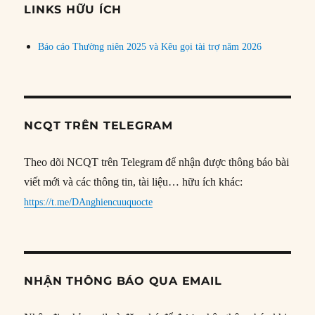
đề
LINKS HỮU ÍCH
Báo cáo Thường niên 2025 và Kêu gọi tài trợ năm 2026
NCQT TRÊN TELEGRAM
Theo dõi NCQT trên Telegram để nhận được thông báo bài
viết mới và các thông tin, tài liệu… hữu ích khác:
https://t.me/DAnghiencuuquocte
NHẬN THÔNG BÁO QUA EMAIL