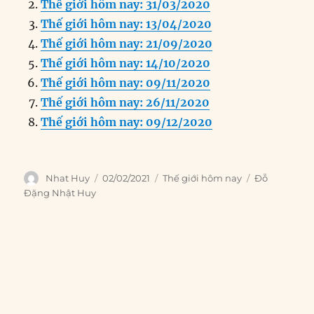
Thế giới hôm nay: 31/03/2020
b
d
n
A
r
Thế giới hôm nay: 13/04/2020
o
I
g
p
a
Thế giới hôm nay: 21/09/2020
o
n
er
p
m
Thế giới hôm nay: 14/10/2020
k
Thế giới hôm nay: 09/11/2020
Thế giới hôm nay: 26/11/2020
Thế giới hôm nay: 09/12/2020
Author
Posted
Categories
Tags
Nhat Huy
02/02/2021
Thế giới hôm nay
Đỗ
on
Đặng Nhật Huy