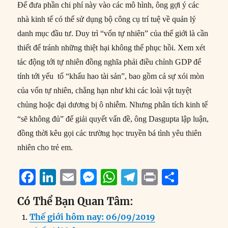
Để đưa phần chi phí này vào các mô hình, ông gợi ý các
nhà kinh tế có thể sử dụng bộ công cụ trí tuệ về quản lý
danh mục đầu tư. Duy trì “vốn tự nhiên” của thế giới là cần
thiết để tránh những thiệt hại không thể phục hồi. Xem xét
tác động tới tự nhiên đồng nghĩa phải điều chỉnh GDP để
tính tới yếu tố “khấu hao tài sản”, bao gồm cả sự xói mòn
của vốn tự nhiên, chẳng hạn như khi các loài vật tuyệt
chủng hoặc đại dương bị ô nhiễm. Nhưng phân tích kinh tế
“sẽ không đủ” để giải quyết vấn đề, ông Dasgupta lập luận,
đồng thời kêu gọi các trường học truyền bá tình yêu thiên
nhiên cho trẻ em.
F
Li
E
M
W
T
P
S
a
n
m
e
h
el
ri
h
Có Thể Bạn Quan Tâm:
c
k
ai
ss
at
e
n
a
Thế giới hôm nay: 06/09/2019
e
e
l
e
s
g
t
re