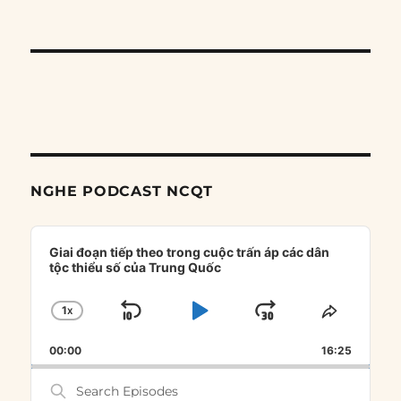
NGHE PODCAST NCQT
Audio
Player
Giai đoạn tiếp theo trong cuộc trấn áp các dân
tộc thiểu số của Trung Quốc
1
X
SKIP
PLAY
JUMP
CHANGE
SHARE
PLAYBACK
THIS
BACKWARD
PAUSE
FORWARD
00:00
RATE
16:25
EPISOD
Search
Episodes