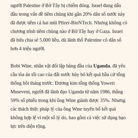
người Palestine ở Bờ Tây bị chiếm đóng. Israel đang dẫn
đầu trong vấn đề tiêm chủng khi gần 20% dân số nước này
đã được tiêm cả hai mũi Pfizer-BioNTech. Nhưng không có
chương trình tiêm chủng nào ở Bờ Tây hay ở Gaza. Israel
đã hứa chia sẻ 5.000 liều, dù lãnh thổ Palestine có dân số
hơn 4 triệu người.
Bobi Wine, nhân vật đối lập hàng đầu của
Uganda
, đã yêu
cầu tòa án tối cao của đất nước hủy bỏ kết quả bầu cử tổng
thống hồi tháng trước. Đương kim tổng thống Yoweri
Museveni, người đã lãnh đạo Uganda từ năm 1986, thắng
59% số phiếu trong khi ông Wine giành được 35%. Nhưng
các thách thức pháp lý của ông Wine tuyên bố kết quả
không hợp lệ vì một số lý do, bao gồm cả việc sử dụng bạo
lực trên diện rộng.