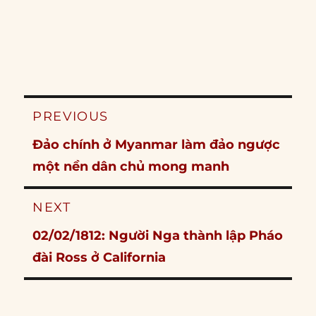
Post
PREVIOUS
navigation
Previous
Đảo chính ở Myanmar làm đảo ngược
post:
một nền dân chủ mong manh
NEXT
Next
02/02/1812: Người Nga thành lập Pháo
post:
đài Ross ở California