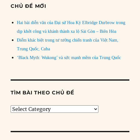
CHỦ ĐỀ MỚI
Hai bài diễn văn của Đại sứ Hoa Kỳ Elbridge Durbrow trong
dịp khởi công và khánh thành xa lộ Sài Gòn – Biên Hòa
Điểm khác biệt trong tư tưởng chiến tranh của Việt Nam,
Trung Quốc, Cuba
‘Black Myth: Wukong’ và sức mạnh mềm của Trung Quốc
TÌM BÀI THEO CHỦ ĐỀ
Tìm
bài
theo
chủ