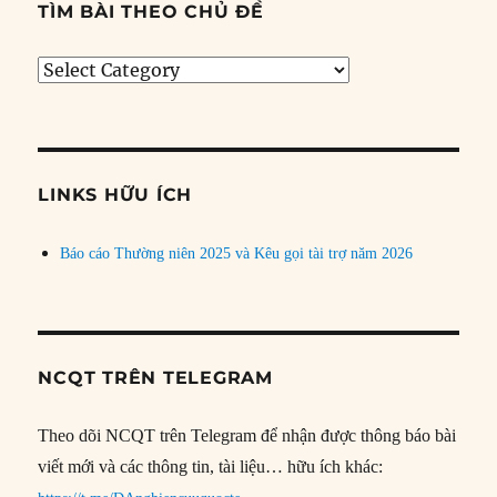
TÌM BÀI THEO CHỦ ĐỀ
Tìm
bài
theo
chủ
đề
LINKS HỮU ÍCH
Báo cáo Thường niên 2025 và Kêu gọi tài trợ năm 2026
NCQT TRÊN TELEGRAM
Theo dõi NCQT trên Telegram để nhận được thông báo bài
viết mới và các thông tin, tài liệu… hữu ích khác: