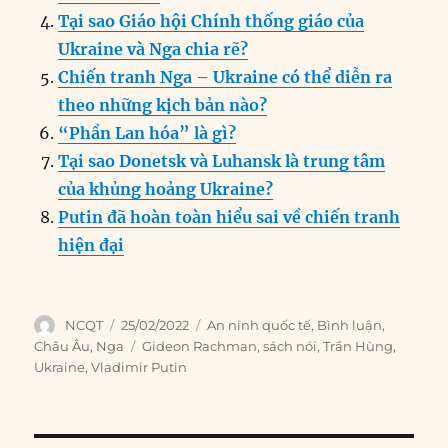
Tại sao Giáo hội Chính thống giáo của
Ukraine và Nga chia rẽ?
Chiến tranh Nga – Ukraine có thể diễn ra
theo những kịch bản nào?
“Phần Lan hóa” là gì?
Tại sao Donetsk và Luhansk là trung tâm
của khủng hoảng Ukraine?
Putin đã hoàn toàn hiểu sai về chiến tranh
hiện đại
Author
Posted
Categories
NCQT
25/02/2022
An ninh quốc tế
,
Bình luận
,
on
Tags
Châu Âu
,
Nga
Gideon Rachman
,
sách nói
,
Trần Hùng
,
Ukraine
,
Vladimir Putin