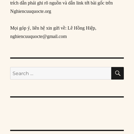
trích dẫn phải ghi rõ nguồn và dẫn link tới bài gốc trên
Nghiencuuquocte.org
Mọi góp ý, liên hệ xin gửi về: Lê Hồng Hiệp,
nghiencuuquocte@gmail.com
SE
Search
for: