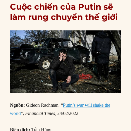
Cuộc chiến của Putin sẽ
làm rung chuyển thế giới
Nguồn:
Gideon Rachman, “
Putin’s war will shake the
world
”,
Financial Times,
24/02/2022.
Biên dịch:
Trần Hùng