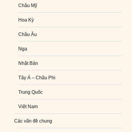
Châu Mỹ
Hoa Kỳ
Châu Âu
Nga
Nhật Bản
Tây Á – Châu Phi
Trung Quốc
Việt Nam
Nghiên cứu quốc tế
Các vấn đề chung