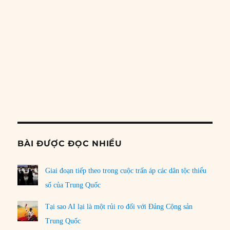
đựng?
30/07/2026
LOAD MORE
PREVIOUS
SHOW
NEXT
EPISODE
EPISODES
EPISO
Show
LIST
Podcast
Information
BÀI ĐƯỢC ĐỌC NHIỀU
Giai đoạn tiếp theo trong cuộc trấn áp các dân tộc thiểu
số của Trung Quốc
Tại sao AI lại là một rủi ro đối với Đảng Cộng sản
Trung Quốc