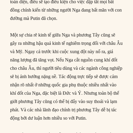
toàn diện, điều sẽ tạo điều kiện cho việc dập tắt mọi bất
đồng chính kiến ​​từ những người Nga đang bất mãn với con
đường mà Putin đã chọn.
Một sự chia rẽ kinh tế giữa Nga và phương Tây cũng sẽ
gây ra những hậu quả kinh tế nghiêm trọng đối với châu Âu
và Mỹ. Ngay cả trước khi cuộc xung đột này nổ ra, giá
năng lượng đã tăng vọt. Nếu Nga cắt nguồn cung khí đốt
cho châu Âu, thì người tiêu dùng và các ngành công nghiệp
sẽ bị ảnh hưởng nặng nề. Tác động trực tiếp sẽ được cảm
nhận rõ nhất ở những quốc gia phụ thuộc nhiều nhất vào
khí đốt của Nga, đặc biệt là Đức và Ý. Nhưng toàn bộ thế
giới phương Tây cũng có thể bị đẩy vào suy thoái và lạm
phát. Và các nhà lãnh đạo chính trị phương Tây dễ bị tác
động bởi dư luận hơn nhiều so với Putin.