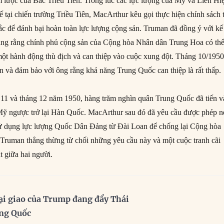
m lược của Bắc Triều Tiên. Trong lúc các lực lượng của Mỹ và Liên Hi
ế tại chiến trường Triều Tiên, MacArthur kêu gọi thực hiện chính sách 
ắc để đánh bại hoàn toàn lực lượng cộng sản. Truman đã đồng ý với kế
lắng rằng chính phủ cộng sản của Cộng hòa Nhân dân Trung Hoa có th
một hành động thù địch và can thiệp vào cuộc xung đột. Tháng 10/1950
và đảm bảo với ông rằng khả năng Trung Quốc can thiệp là rất thấp.
11 và tháng 12 năm 1950, hàng trăm nghìn quân Trung Quốc đã tiến v
 Mỹ ngược trở lại Hàn Quốc. MacArthur sau đó đã yêu cầu được phép 
 dụng lực lượng Quốc Dân Đảng từ Đài Loan để chống lại Cộng hòa
Truman thẳng thừng từ chối những yêu cầu này và một cuộc tranh cãi
t giữa hai người.
ại giao của Trump đang đẩy Thái
ung Quốc