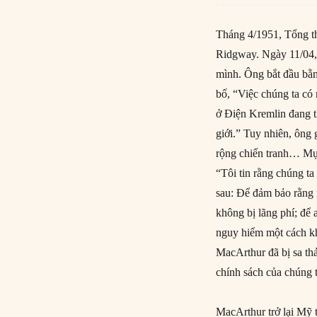
Tháng 4/1951, Tổng t
Ridgway. Ngày 11/04, 
mình. Ông bắt đầu bằn
bố, “Việc chúng ta có
ở Điện Kremlin đang t
giới.” Tuy nhiên, ông 
rộng chiến tranh… Mục 
“Tôi tin rằng chúng ta
sau: Để đảm bảo rằng 
không bị lãng phí; để 
nguy hiểm một cách kh
MacArthur đã bị sa th
chính sách của chúng 
MacArthur trở lại Mỹ 