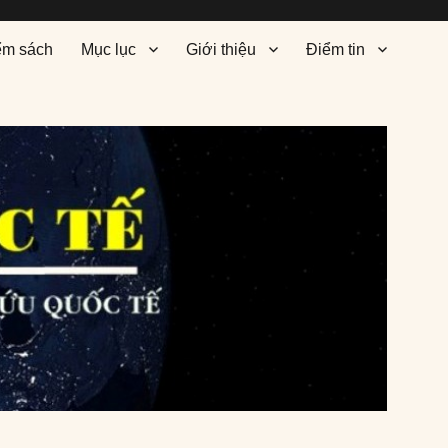
ểm sách
Mục lục
Giới thiệu
Điểm tin