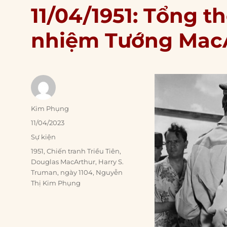
11/04/1951: Tổng 
nhiệm Tướng Mac
Author
Kim Phụng
Posted
11/04/2023
on
Categories
Sự kiện
Tags
1951
,
Chiến tranh Triều Tiên
,
Douglas MacArthur
,
Harry S.
Truman
,
ngày 1104
,
Nguyễn
Thị Kim Phụng