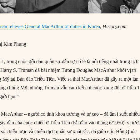
man relieves General MacArthur of duties in Korea
,
History.com
ị Kim Phụng
 trong cuộc đối đầu quân sự-dân sự có lẽ là nổi tiếng nhất trong lịch
Harry S. Truman đã bãi nhiệm Tướng Douglas MacArthur khỏi vị trí
g Mỹ tại Bán đảo Triều Tiên. Việc sa thải MacArthur đã gây ra một làn
ông chúng Mỹ, nhưng Truman vẫn cam kết coi cuộc xung đột ở Triều T
giới hạn.”
MacArthur – người có tính khoa trương và tự cao – đã âm ỉ suốt nhiều
ày đầu của cuộc chiến ở Triều Tiên (bắt đầu vào tháng 6/1950), vị tướ
 số chiến lược và chiến dịch quân sự xuất sắc, đã giúp cứu Hàn Quốc