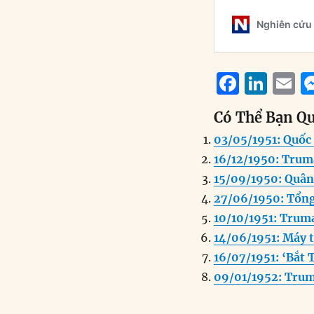
F
Li
E
a
n
Có Thể Bạn Q
c
k
a
03/05/1951: Quốc
e
e
l
16/12/1950: Trum
b
d
15/09/1950: Quân
o
I
27/06/1950: Tổng
o
n
10/10/1951: Trum
k
14/06/1951: Máy 
16/07/1951: ‘Bắt 
09/01/1952: Trum