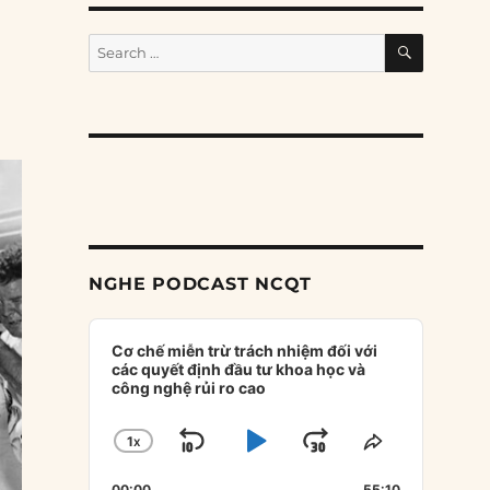
SEARCH
Search
for:
NGHE PODCAST NCQT
Audio
Player
Cơ chế miễn trừ trách nhiệm đối với
các quyết định đầu tư khoa học và
công nghệ rủi ro cao
1
X
SKIP
PLAY
JUMP
CHANGE
SHARE
PLAYBACK
THIS
BACKWARD
PAUSE
FORWARD
00:00
55:10