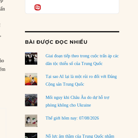
Podcast
ệp
của phe cánh hữu mới
Informatio
tấn
04/08/2026
Tại sao Trung Quốc phủ nhận cuộc gặp với
ể
Ngoại trưởng Nhật Bản?
,
04/08/2026
BÀI ĐƯỢC ĐỌC NHIỀU
Điểm mù chiến lược của Trump tại Thái Bình
Dương
Giai đoạn tiếp theo trong cuộc trấn áp các
ào
03/08/2026
dân tộc thiểu số của Trung Quốc
ném
Đặt cược vào thất bại: Các quỹ đầu tư mạo
Tại sao AI lại là một rủi ro đối với Đảng
hiểm quốc gia và khía cạnh chính trị của vốn
Cộng sản Trung Quốc
rủi ro
02/08/2026
Mối nguy khi Châu Âu do dự hỗ trợ
phòng không cho Ukraine
Làm thế nào để kết thúc Chiến tranh Iran?
01/08/2026
Thế giới hôm nay: 07/08/2026
Chiến lược kế tiếp của Bắc Kinh ở Biển Đông
31/07/2026
Nỗ lực âm thầm của Trung Quốc nhằm