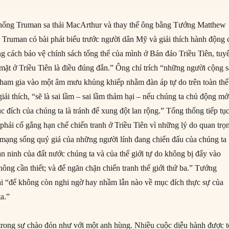
hống Truman sa thải MacArthur và thay thế ông bằng Tướng Matthew
Truman có bài phát biểu trước người dân Mỹ và giải thích hành động 
g cách bảo vệ chính sách tổng thể của mình ở Bán đảo Triều Tiên, tuy
 mặt ở Triều Tiên là điều đúng đắn.” Ông chỉ trích “những người cộng 
ham gia vào một âm mưu khủng khiếp nhằm đàn áp tự do trên toàn thế
giải thích, “sẽ là sai lầm – sai lầm thảm hại – nếu chúng ta chủ động mở
đích của chúng ta là tránh để xung đột lan rộng.” Tổng thống tiếp tục
 phải cố gắng hạn chế chiến tranh ở Triều Tiên vì những lý do quan trọ
mạng sống quý giá của những người lính đang chiến đấu của chúng ta
an ninh của đất nước chúng ta và của thế giới tự do không bị đẩy vào
ông cần thiết; và để ngăn chặn chiến tranh thế giới thứ ba.” Tướng
ải “để không còn nghi ngờ hay nhầm lẫn nào về mục đích thực sự của
ta.”
trong sự chào đón như với một anh hùng. Nhiều cuộc diễu hành được t