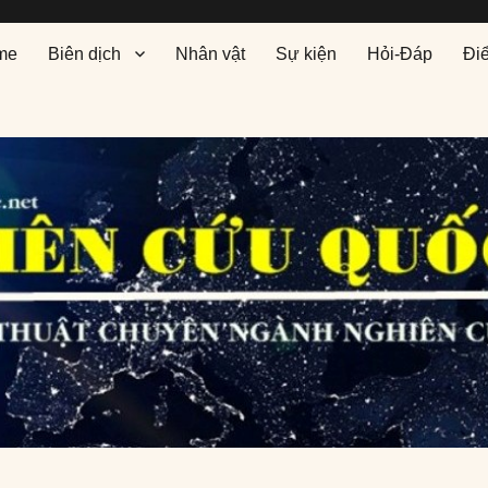
me
Biên dịch
Nhân vật
Sự kiện
Hỏi-Đáp
Đi