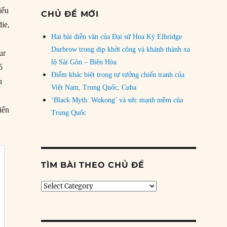
iểu
CHỦ ĐỀ MỚI
die,
Hai bài diễn văn của Đại sứ Hoa Kỳ Elbridge
Durbrow trong dịp khởi công và khánh thành xa
ur
lộ Sài Gòn – Biên Hòa
ó
Điểm khác biệt trong tư tưởng chiến tranh của
h
Việt Nam, Trung Quốc, Cuba
‘Black Myth: Wukong’ và sức mạnh mềm của
iến
Trung Quốc
TÌM BÀI THEO CHỦ ĐỀ
Tìm
bài
theo
chủ