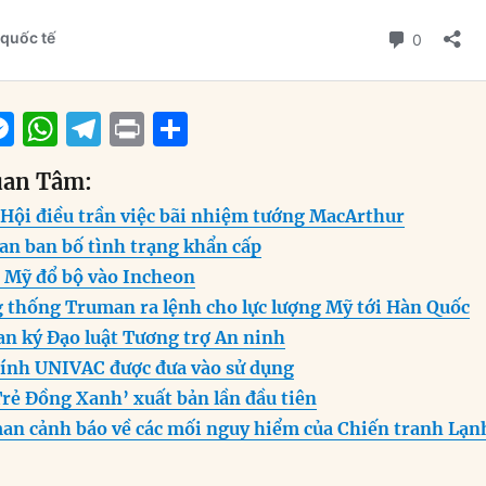
M
W
T
P
S
m
e
h
el
ri
h
uan Tâm:
i
ss
at
e
n
a
 Hội điều trần việc bãi nhiệm tướng MacArthur
e
s
g
t
re
an ban bố tình trạng khẩn cấp
n
A
r
 Mỹ đổ bộ vào Incheon
g
p
a
 thống Truman ra lệnh cho lực lượng Mỹ tới Hàn Quốc
er
p
m
an ký Đạo luật Tương trợ An ninh
tính UNIVAC được đưa vào sử dụng
Trẻ Đồng Xanh’ xuất bản lần đầu tiên
an cảnh báo về các mối nguy hiểm của Chiến tranh Lạn