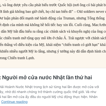
, và ông được yêu cầu phát biểu trước Quốc hội (nơi ông có bài phát b
 lính già không bao giờ chết, họ chỉ tan biến đi” – Old soldiers never 
. Dư luận phản đối mạnh mẽ hành động của Truman, nhưng Tổng thống
ết định của mình mà không hề hối tiếc hay xin lỗi. Cuối cùng, MacArth
i dân Mỹ bắt đầu hiểu ra rằng các chính sách và khuyến nghị của ông c
ộc chiến tranh mở rộng quy mô lớn ở châu Á. Trái ngược với chính sác
ến thắng vô điều kiện của Mỹ, khái niệm “chiến tranh có giới hạn” khá
 khiến nhiều người Mỹ lo lắng, nhưng ý tưởng này đã dần định hình ch
rong Chiến tranh Lạnh.