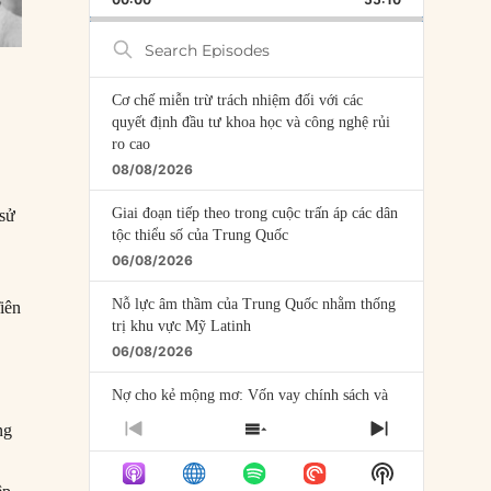
RATE
EPISODE
Search
Episodes
Cơ chế miễn trừ trách nhiệm đối với các
quyết định đầu tư khoa học và công nghệ rủi
ro cao
08/08/2026
Giai đoạn tiếp theo trong cuộc trấn áp các dân
 sử
tộc thiểu số của Trung Quốc
06/08/2026
Nỗ lực âm thầm của Trung Quốc nhằm thống
iên
trị khu vực Mỹ Latinh
06/08/2026
Nợ cho kẻ mộng mơ: Vốn vay chính sách và
giới hạn của việc cho startup vay vốn
ng
PREVIOUS
SHOW
NEXT
05/08/2026
EPISODE
EPISODES
EPISODE
Show
LIST
Mỹ Latinh đang trở thành “phòng thí nghiệm”