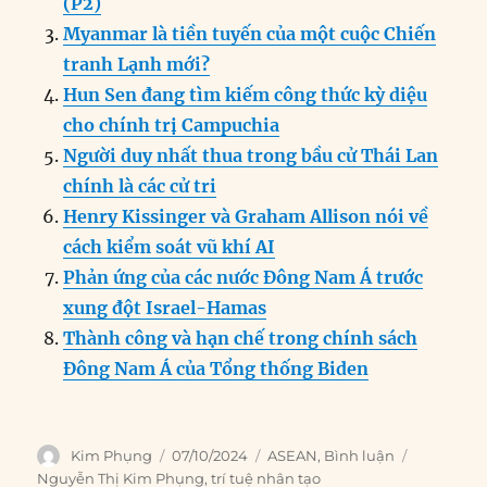
o
I
g
p
a
(P2)
o
n
er
p
m
Myanmar là tiền tuyến của một cuộc Chiến
k
tranh Lạnh mới?
Hun Sen đang tìm kiếm công thức kỳ diệu
cho chính trị Campuchia
Người duy nhất thua trong bầu cử Thái Lan
chính là các cử tri
Henry Kissinger và Graham Allison nói về
cách kiểm soát vũ khí AI
Phản ứng của các nước Đông Nam Á trước
xung đột Israel-Hamas
Thành công và hạn chế trong chính sách
Đông Nam Á của Tổng thống Biden
Author
Posted
Categories
Tags
Kim Phụng
07/10/2024
ASEAN
,
Bình luận
on
Nguyễn Thị Kim Phụng
,
trí tuệ nhân tạo