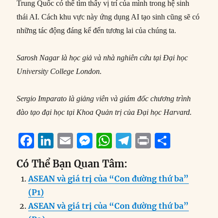
Trung Quốc có thể tìm thấy vị trí của mình trong hệ sinh
thái AI. Cách khu vực này ứng dụng AI tạo sinh cũng sẽ có
những tác động đáng kể đến tương lai của chúng ta.
Sarosh Nagar là học giả và nhà nghiên cứu tại Đại học
University College London.
Sergio Imparato là giảng viên và giám đốc chương trình
đào tạo đại học tại Khoa Quản trị của Đại học Harvard.
F
Li
E
M
W
T
P
S
a
n
m
e
h
el
ri
h
Có Thể Bạn Quan Tâm:
c
k
ai
ss
at
e
n
a
ASEAN và giá trị của “Con đường thứ ba”
e
e
l
e
s
g
t
re
(P1)
b
d
n
A
r
ASEAN và giá trị của “Con đường thứ ba”