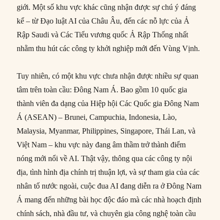
giới. Một số khu vực khác cũng nhận được sự chú ý đáng
kể – từ Đạo luật AI của Châu Âu, đến các nỗ lực của Ả
Rập Saudi và Các Tiểu vương quốc Ả Rập Thống nhất
nhằm thu hút các công ty khởi nghiệp mới đến Vùng Vịnh.
Tuy nhiên, có một khu vực chưa nhận được nhiều sự quan
tâm trên toàn cầu: Đông Nam Á. Bao gồm 10 quốc gia
thành viên đa dạng của Hiệp hội Các Quốc gia Đông Nam
Á (ASEAN) – Brunei, Campuchia, Indonesia, Lào,
Malaysia, Myanmar, Philippines, Singapore, Thái Lan, và
Việt Nam – khu vực này đang âm thầm trở thành điểm
nóng mới nổi về AI. Thật vậy, thông qua các công ty nội
địa, tình hình địa chính trị thuận lợi, và sự tham gia của các
nhân tố nước ngoài, cuộc đua AI đang diễn ra ở Đông Nam
Á mang đến những bài học độc đáo mà các nhà hoạch định
chính sách, nhà đầu tư, và chuyên gia công nghệ toàn cầu