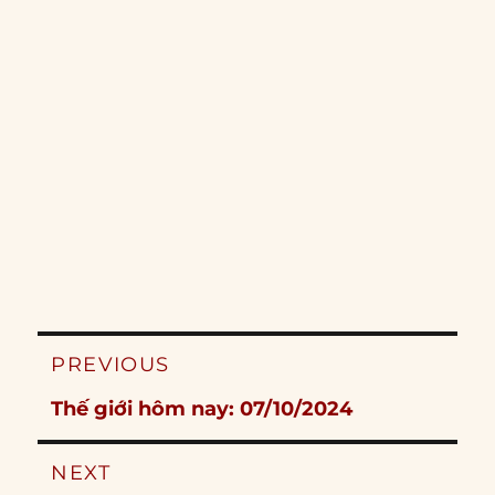
Post
PREVIOUS
navigation
Previous
Thế giới hôm nay: 07/10/2024
post:
NEXT