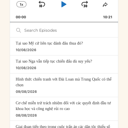
1
X
SKIP
PLAY
JUMP
CHANGE
SHARE
PLAYBACK
THIS
BACKWARD
PAUSE
FORWARD
00:00
RATE
10:21
EPISOD
Search
Episodes
Tại sao Mỹ cứ liên tục đánh đâu thua đó?
10/08/2026
Tại sao Nga vẫn tiếp tục chiến đấu dù suy yếu?
10/08/2026
Hình thức chiến tranh với Đài Loan mà Trung Quốc có thể
chọn
09/08/2026
Cơ chế miễn trừ trách nhiệm đối với các quyết định đầu tư
khoa học và công nghệ rủi ro cao
08/08/2026
Giai đoạn tiếp theo trong cuộc trấn áp các dân tộc thiểu số