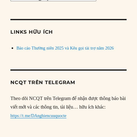
bài
theo
chủ
đề
LINKS HỮU ÍCH
Báo cáo Thường niên 2025 và Kêu gọi tài trợ năm 2026
NCQT TRÊN TELEGRAM
Theo dõi NCQT trên Telegram để nhận được thông báo bài
viết mới và các thông tin, tài liệu… hữu ích khác:
https://t.me/DAnghiencuuquocte