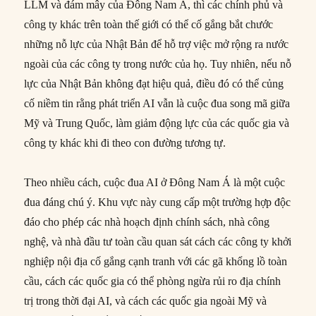
LLM và đám mây của Đông Nam Á, thì các chính phủ và
công ty khác trên toàn thế giới có thể cố gắng bắt chước
những nỗ lực của Nhật Bản để hỗ trợ việc mở rộng ra nước
ngoài của các công ty trong nước của họ. Tuy nhiên, nếu nỗ
lực của Nhật Bản không đạt hiệu quả, điều đó có thể củng
cố niềm tin rằng phát triển AI vẫn là cuộc đua song mã giữa
Mỹ và Trung Quốc, làm giảm động lực của các quốc gia và
công ty khác khi đi theo con đường tương tự.
Theo nhiều cách, cuộc đua AI ở Đông Nam Á là một cuộc
đua đáng chú ý. Khu vực này cung cấp một trường hợp độc
đáo cho phép các nhà hoạch định chính sách, nhà công
nghệ, và nhà đầu tư toàn cầu quan sát cách các công ty khởi
nghiệp nội địa cố gắng cạnh tranh với các gã khổng lồ toàn
cầu, cách các quốc gia có thể phòng ngừa rủi ro địa chính
trị trong thời đại AI, và cách các quốc gia ngoài Mỹ và