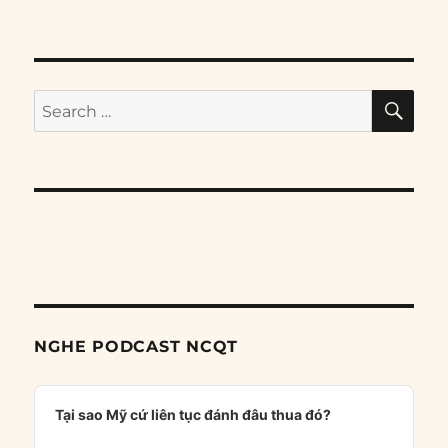
SE
Search
for:
NGHE PODCAST NCQT
Audio
Player
Tại sao Mỹ cứ liên tục đánh đâu thua đó?