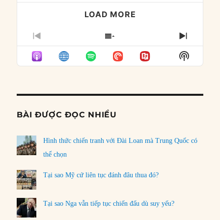
LOAD MORE
PREVIOUS
SHOW
NEXT
EPISODE
EPISODES
EPISO
Show
LIST
Podcast
Informat
BÀI ĐƯỢC ĐỌC NHIỀU
Hình thức chiến tranh với Đài Loan mà Trung Quốc có
thể chọn
Tại sao Mỹ cứ liên tục đánh đâu thua đó?
Tại sao Nga vẫn tiếp tục chiến đấu dù suy yếu?