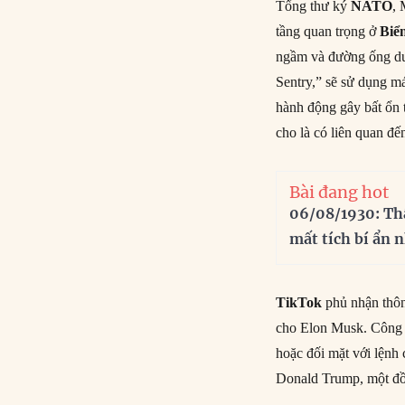
Tổng thư ký
NATO
, 
tầng quan trọng ở
Biển
ngầm và đường ống dườ
Sentry,” sẽ sử dụng m
hành động gây bất ổn 
cho là có liên quan đế
Bài đang hot
06/08/1930: Th
mất tích bí ẩn 
TikTok
phủ nhận thôn
cho Elon Musk. Công t
hoặc đối mặt với lệnh
Donald Trump, một đồ