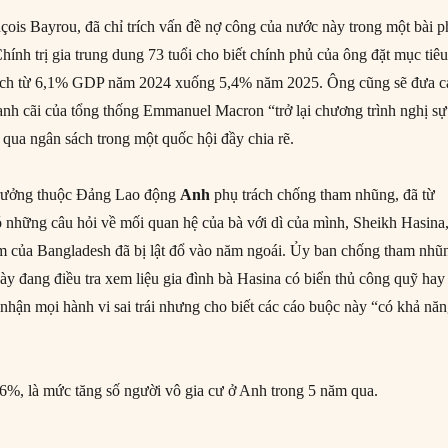
nçois Bayrou, đã chỉ trích vấn đề nợ công của nước này trong một bài p
hính trị gia trung dung 73 tuổi cho biết chính phủ của ông đặt mục tiê
ách từ 6,1% GDP năm 2024 xuống 5,4% năm 2025. Ông cũng sẽ đưa c
anh cãi của tổng thống Emmanuel Macron “trở lại chương trình nghị sự
 qua ngân sách trong một quốc hội đầy chia rẽ.
 trưởng thuộc Đảng Lao động
Anh
phụ trách chống tham nhũng, đã từ
ó những câu hỏi về mối quan hệ của bà với dì của mình, Sheikh Hasina
m của Bangladesh đã bị lật đổ vào năm ngoái. Ủy ban chống tham nhũ
y đang điều tra xem liệu gia đình bà Hasina có biển thủ công quỹ hay
nhận mọi hành vi sai trái nhưng cho biết các cáo buộc này “có khả nă
6%, là mức tăng số người vô gia cư ở Anh trong 5 năm qua.