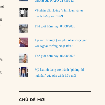
Dương của NATO đã khép lại
hát
Về nhân vật Hoàng Văn Hoan và vụ
u
thanh trừng sau 1979
ải
”
Thế giới hôm nay: 04/08/2026
Tại sao Trung Quốc phủ nhận cuộc gặp
với Ngoại trưởng Nhật Bản?
,
Thế giới hôm nay: 06/08/2026
ng
Mỹ Latinh đang trở thành “phòng thí
ng
nghiệm” của phe cánh hữu mới
CHỦ ĐỀ MỚI