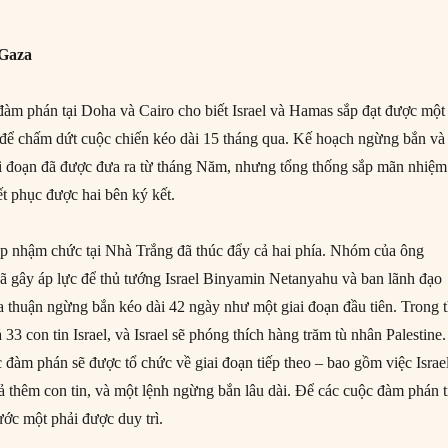
 Gaza
àm phán tại Doha và Cairo cho biết Israel và Hamas sắp đạt được một
để chấm dứt cuộc chiến kéo dài 15 tháng qua. Kế hoạch ngừng bắn và
giai đoạn đã được đưa ra từ tháng Năm, nhưng tổng thống sắp mãn nhiệm
t phục được hai bên ký kết.
p nhậm chức tại Nhà Trắng đã thúc đẩy cả hai phía. Nhóm của ông
 gây áp lực để thủ tướng Israel Binyamin Netanyahu và ban lãnh đạo
 thuận ngừng bắn kéo dài 42 ngày như một giai đoạn đầu tiên. Trong t
 33 con tin Israel, và Israel sẽ phóng thích hàng trăm tù nhân Palestine.
 đàm phán sẽ được tổ chức về giai đoạn tiếp theo – bao gồm việc Israe
ả thêm con tin, và một lệnh ngừng bắn lâu dài. Để các cuộc đàm phán t
ước một phải được duy trì.