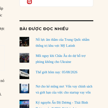
Informatio
03/08/2026
cáp
Đặt cược vào thất bại: Các quỹ đầu tư mạo
ic
hiểm quốc gia và khía cạnh chính trị của vốn
rủi ro
02/08/2026
ược
BÀI ĐƯỢC ĐỌC NHIỀU
Làm thế nào để kết thúc Chiến tranh Iran?
Nỗ lực âm thầm của Trung Quốc nhằm
01/08/2026
thống trị khu vực Mỹ Latinh
Chiến lược kế tiếp của Bắc Kinh ở Biển Đông
31/07/2026
Mối nguy khi Châu Âu do dự hỗ trợ
phòng không cho Ukraine
Trật tự thế giới mới: Các nước nhỏ sẽ luôn
phải chịu đựng?
Thế giới hôm nay: 05/08/2026
30/07/2026
 nó
Tập tìm cách chôn vùi bê bối chấn động vòng
Nợ cho kẻ mộng mơ: Vốn vay chính sách
tròn thân cận của mình
và giới hạn của việc cho startup vay vốn
i.
29/07/2026
Kỷ nguyên Ấn Độ Dương - Thái Bình
LOAD MORE