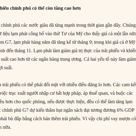
 phiếu chính phủ có thể còn tăng cao hơn
chính phủ các nước giàu đã tăng mạnh trong thời gian gần đây. Chúng
dữ liệu lạm phát công bố vào thứ Tư của Mỹ cho thấy giá cả một lần nữ
m G7, lạm phát hàng năm đã tăng kể từ tháng 9; trong khi giá cả ở Mỹ
nh đến tháng 11. Lạm phát làm giảm giá trị thực của trái phiếu và khiế
i suất cao hơn từ các ngân hàng trung ương. Cả hai yếu tố này làm giả
ợi suất.
 trái phiếu có thể phải đối mặt với nhiều điều đáng lo hơn. Các cam kế
iệc trục xuất người nhập cư bất hợp pháp, áp thuế quan, và buộc các
iều hơn cho quốc phòng, nếu được thực hiện, đều có thể làm tăng lạm
các chính phủ G7 dự kiến thâm hụt ngân sách đạt tương đương 6% GDP
phải bù đắp bằng cách bán thêm trái phiếu. Vì vậy chi phí vay mượn c
n nữa.