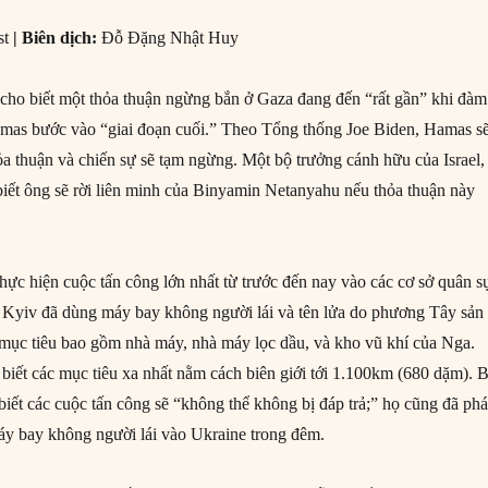
st
|
Biên dịch
:
Đỗ Đặng Nhật Huy
cho biết một thỏa thuận ngừng bắn ở Gaza đang đến “rất gần” khi đàm
amas bước vào “giai đoạn cuối.” Theo Tổng thống Joe Biden, Hamas s
hỏa thuận và chiến sự sẽ tạm ngừng. Một bộ trưởng cánh hữu của Israel,
biết ông sẽ rời liên minh của Binyamin Netanyahu nếu thỏa thuận này
hực hiện cuộc tấn công lớn nhất từ trước đến nay vào các cơ sở quân s
 Kyiv đã dùng máy bay không người lái và tên lửa do phương Tây sản
mục tiêu bao gồm nhà máy, nhà máy lọc dầu, và kho vũ khí của Nga.
biết các mục tiêu xa nhất nằm cách biên giới tới 1.100km (680 dặm). 
ết các cuộc tấn công sẽ “không thể không bị đáp trả;” họ cũng đã phá
y bay không người lái vào Ukraine trong đêm.