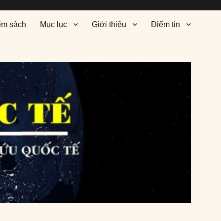
ểm sách
Mục lục
Giới thiệu
Điểm tin