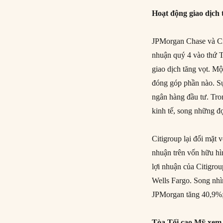
Hoạt động giao dịch 
JPMorgan Chase và Cit
nhuận quý 4 vào thứ T
giao dịch tăng vọt. Mộ
đóng góp phần nào. Sự
ngân hàng đầu tư. Tron
kinh tế, song những đợ
Citigroup lại đối mặt
nhuận trên vốn hữu hì
lợi nhuận của Citigro
Wells Fargo. Song nhì
JPMorgan tăng 40,9%;
Tòa Tối cao Mỹ xem x