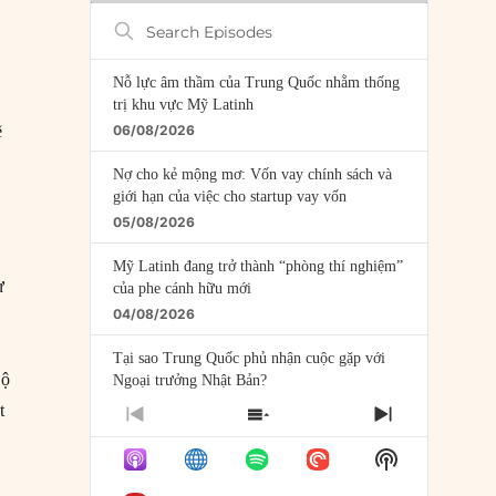
Search
Episodes
Nỗ lực âm thầm của Trung Quốc nhằm thống
trị khu vực Mỹ Latinh
ẽ
06/08/2026
Nợ cho kẻ mộng mơ: Vốn vay chính sách và
giới hạn của việc cho startup vay vốn
05/08/2026
Mỹ Latinh đang trở thành “phòng thí nghiệm”
ự
của phe cánh hữu mới
04/08/2026
Tại sao Trung Quốc phủ nhận cuộc gặp với
Bộ
Ngoại trưởng Nhật Bản?
04/08/2026
t
PREVIOUS
SHOW
NEXT
EPISODE
EPISODES
EPISODE
Điểm mù chiến lược của Trump tại Thái Bình
Show
LIST
Dương
Podcast