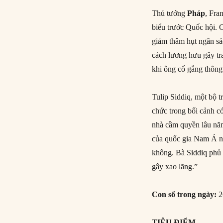
Thủ tướng
Pháp
, Fra
biểu trước Quốc hội. C
giảm thâm hụt ngân s
cách lương hưu gây tr
khi ông cố gắng thông
Tulip Siddiq, một bộ
chức trong bối cảnh c
nhà cầm quyền lâu nă
của quốc gia Nam Á nà
không. Bà Siddiq phủ 
gây xao lãng.”
Con số trong ngày:
2
TIÊU ĐIỂM