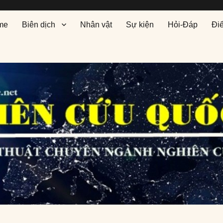
me
Biên dịch
Nhân vật
Sự kiện
Hỏi-Đáp
Đi