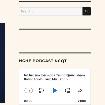
SEARCH
Search
for:
NGHE PODCAST NCQT
Audio
Player
Nỗ lực âm thầm của Trung Quốc nhằm
thống trị khu vực Mỹ Latinh
1
X
SKIP
PLAY
JUMP
CHANGE
SHARE
PLAYBACK
THIS
BACKWARD
PAUSE
FORWARD
00:00
RATE
21:08
EPISODE