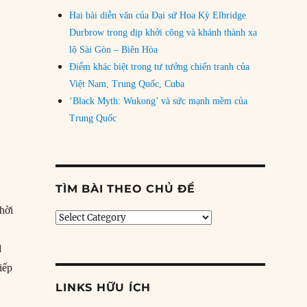
Hai bài diễn văn của Đại sứ Hoa Kỳ Elbridge
Durbrow trong dịp khởi công và khánh thành xa
lộ Sài Gòn – Biên Hòa
Điểm khác biệt trong tư tưởng chiến tranh của
Việt Nam, Trung Quốc, Cuba
‘Black Myth: Wukong’ và sức mạnh mềm của
Trung Quốc
TÌM BÀI THEO CHỦ ĐỀ
hời
Tìm
bài
theo
l
chủ
iếp
đề
LINKS HỮU ÍCH