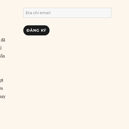
Địa
chỉ
email
ĐĂNG KÝ
 đã
í
 ổn
ợi
ện
hay