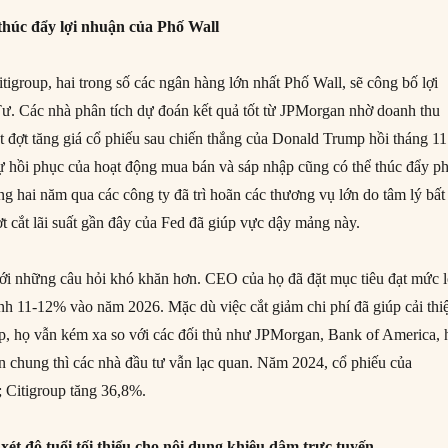
thúc đẩy lợi nhuận của Phố Wall
igroup, hai trong số các ngân hàng lớn nhất Phố Wall, sẽ công bố lợi
ư. Các nhà phân tích dự đoán kết quả tốt từ JPMorgan nhờ doanh thu
t đợt tăng giá cổ phiếu sau chiến thắng của Donald Trump hồi tháng 11
 hồi phục của hoạt động mua bán và sáp nhập cũng có thể thúc đẩy ph
g hai năm qua các công ty đã trì hoãn các thương vụ lớn do tâm lý bất
t cắt lãi suất gần đây của Fed đã giúp vực dậy mảng này.
 với những câu hỏi khó khăn hơn. CEO của họ đã đặt mục tiêu đạt mức l
nh 11-12% vào năm 2026. Mặc dù việc cắt giảm chi phí đã giúp cải thi
up, họ vẫn kém xa so với các đối thủ như JPMorgan, Bank of America, 
n chung thì các nhà đầu tư vẫn lạc quan. Năm 2024, cổ phiếu của
 Citigroup tăng 36,8%.
ét độ tuổi tối thiểu cho nội dung khiêu dâm trực tuyến