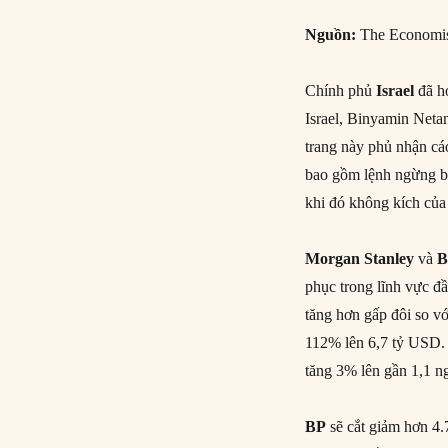
Nguồn
:
The Economi
Chính phủ
Israel
đã h
Israel, Binyamin Neta
trang này phủ nhận cá
bao gồm lệnh ngừng bắn
khi đó không kích của 
Morgan Stanley
và
B
phục trong lĩnh vực đ
tăng hơn gấp đôi so v
112% lên 6,7 tỷ USD. 
tăng 3% lên gần 1,1 n
BP
sẽ cắt giảm hơn 4.