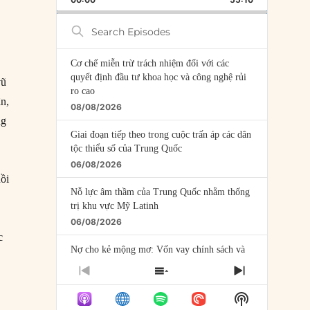
RATE
EPISODE
Search
Episodes
Cơ chế miễn trừ trách nhiệm đối với các
quyết định đầu tư khoa học và công nghệ rủi
vũ
ro cao
n,
08/08/2026
ng
Giai đoạn tiếp theo trong cuộc trấn áp các dân
tộc thiểu số của Trung Quốc
06/08/2026
ồi
Nỗ lực âm thầm của Trung Quốc nhằm thống
trị khu vực Mỹ Latinh
06/08/2026
c
Nợ cho kẻ mộng mơ: Vốn vay chính sách và
giới hạn của việc cho startup vay vốn
PREVIOUS
SHOW
NEXT
05/08/2026
EPISODE
EPISODES
EPISODE
Show
LIST
Mỹ Latinh đang trở thành “phòng thí nghiệm”