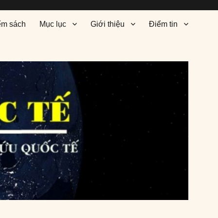
ểm sách
Mục lục
Giới thiệu
Điểm tin