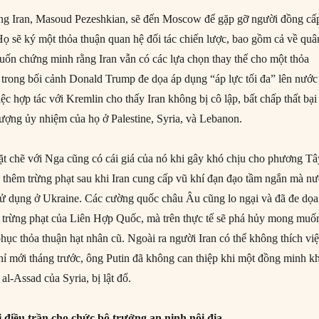
ống Iran, Masoud Pezeshkian, sẽ đến Moscow để gặp gỡ người đồng cấ
Họ sẽ ký một thỏa thuận quan hệ đối tác chiến lược, bao gồm cả về quâ
ốn chứng minh rằng Iran vẫn có các lựa chọn thay thế cho một thỏa
trong bối cảnh Donald Trump đe dọa áp dụng “áp lực tối đa” lên nước
c hợp tác với Kremlin cho thấy Iran không bị cô lập, bất chấp thất bại
ượng ủy nhiệm của họ ở Palestine, Syria, và Lebanon.
ặt chẽ với Nga cũng có cái giá của nó khi gây khó chịu cho phương Tâ
 thêm trừng phạt sau khi Iran cung cấp vũ khí đạn đạo tầm ngắn mà n
ử dụng ở Ukraine. Các cường quốc châu Âu cũng lo ngại và đã đe dọa 
 trừng phạt của Liên Hợp Quốc, mà trên thực tế sẽ phá hủy mong muố
phục thỏa thuận hạt nhân cũ. Ngoài ra người Iran có thể không thích vi
ỉ mới tháng trước, ông Putin đã không can thiệp khi một đồng minh k
l-Assad của Syria, bị lật đổ.
 điều trần cho chức bộ trưởng an ninh nội địa