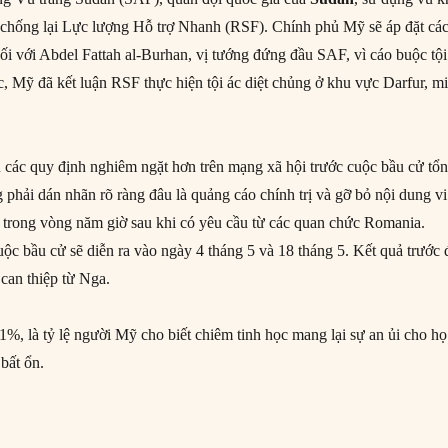
ần chống lại Lực lượng Hỗ trợ Nhanh (RSF). Chính phủ Mỹ sẽ áp đặt cá
ối với Abdel Fattah al-Burhan, vị tướng đứng đầu SAF, vì cáo buộc tội
c, Mỹ đã kết luận RSF thực hiện tội ác diệt chủng ở khu vực Darfur, m
u các quy định nghiêm ngặt hơn trên mạng xã hội trước cuộc bầu cử tổ
g phải dán nhãn rõ ràng đâu là quảng cáo chính trị và gỡ bỏ nội dung vi
trong vòng năm giờ sau khi có yêu cầu từ các quan chức Romania.
ộc bầu cử sẽ diễn ra vào ngày 4 tháng 5 và 18 tháng 5. Kết quả trước 
 can thiệp từ Nga.
1%, là tỷ lệ người Mỹ cho biết chiêm tinh học mang lại sự an ủi cho họ
bất ổn.