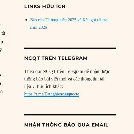
đề
LINKS HỮU ÍCH
g
Báo cáo Thường niên 2025 và Kêu gọi tài trợ
ân
năm 2026
 từ
áp
ỹ
NCQT TRÊN TELEGRAM
Theo dõi NCQT trên Telegram để nhận được
ó
thông báo bài viết mới và các thông tin, tài
ở
liệu… hữu ích khác:
có
https://t.me/DAnghiencuuquocte
NHẬN THÔNG BÁO QUA EMAIL