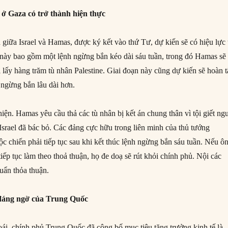
 ở Gaza có trở thành hiện thực
giữa Israel và Hamas, được ký kết vào thứ Tư, dự kiến sẽ có hiệu lực 
này bao gồm một lệnh ngừng bắn kéo dài sáu tuần, trong đó Hamas sẽ 
ổi lấy hàng trăm tù nhân Palestine. Giai đoạn này cũng dự kiến sẽ hoàn t
ngừng bắn lâu dài hơn.
hiện. Hamas yêu cầu thả các tù nhân bị kết án chung thân vì tội giết ng
Israel đã bác bỏ. Các đảng cực hữu trong liên minh của thủ tướng
c chiến phải tiếp tục sau khi kết thúc lệnh ngừng bắn sáu tuần. Nếu ô
iếp tục làm theo thoả thuận, họ đe doạ sẽ rút khỏi chính phủ. Nội các
uẩn thỏa thuận.
 đáng ngờ của Trung Quốc
i, chính phủ Trung Quốc đã công bố mục tiêu tăng trưởng kinh tế là