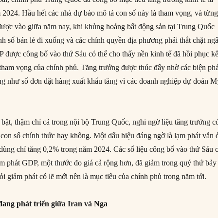
2024. Hầu hết các nhà dự báo mô tả con số này là tham vọng, và từn
được vào giữa năm nay, khi khủng hoảng bất động sản tại Trung Quốc
anh số bán lẻ đi xuống và các chính quyền địa phương phải thắt chặt ng
P được công bố vào thứ Sáu có thể cho thấy nền kinh tế đã hồi phục kể
 tham vọng của chính phủ. Tăng trưởng được thúc đẩy nhờ các biện ph
ũng như số đơn đặt hàng xuất khẩu tăng vì các doanh nghiệp dự đoán M
 bật, thậm chí cả trong nội bộ Trung Quốc, nghi ngờ liệu tăng trưởng c
con số chính thức hay không. Một dấu hiệu đáng ngờ là lạm phát vẫn 
u dùng chỉ tăng 0,2% trong năm 2024. Các số liệu công bố vào thứ Sáu 
iảm phát GDP, một thước đo giá cả rộng hơn, đã giảm trong quý thứ bảy
khỏi giảm phát có lẽ mới nên là mục tiêu của chính phủ trong năm tới.
đang phát triển giữa Iran và Nga