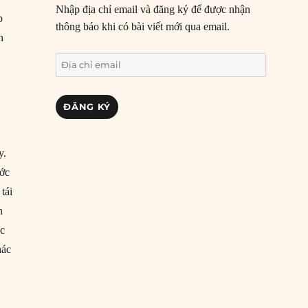
Nhập địa chỉ email và đăng ký để được nhận
p
thông báo khi có bài viết mới qua email.
n
Địa
chỉ
email
ĐĂNG KÝ
y.
ước
tái
n
ệc
hác