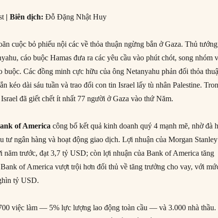
st
|
Biên dịch
:
Đỗ Đặng Nhật Huy
oãn cuộc bỏ phiếu nội các về thỏa thuận ngừng bắn ở Gaza. Thủ tướng
nyahu, cáo buộc Hamas đưa ra các yêu cầu vào phút chót, song nhóm 
o buộc. Các đồng minh cực hữu của ông Netanyahu phản đối thỏa thuậ
 kéo dài sáu tuần và trao đổi con tin Israel lấy tù nhân Palestine. Tro
Israel đã giết chết ít nhất 77 người ở Gaza vào thứ Năm.
ank of America
công bố kết quả kinh doanh quý 4 mạnh mẽ, nhờ đà h
ầu tư ngân hàng và hoạt động giao dịch. Lợi nhuận của Morgan Stanley
ới năm trước, đạt 3,7 tỷ USD; còn lợi nhuận của Bank of America tăng
Bank of America vượt trội hơn đối thủ về tăng trưởng cho vay, với mứ
ghìn tỷ USD.
700 việc làm — 5% lực lượng lao động toàn cầu — và 3.000 nhà thầu.