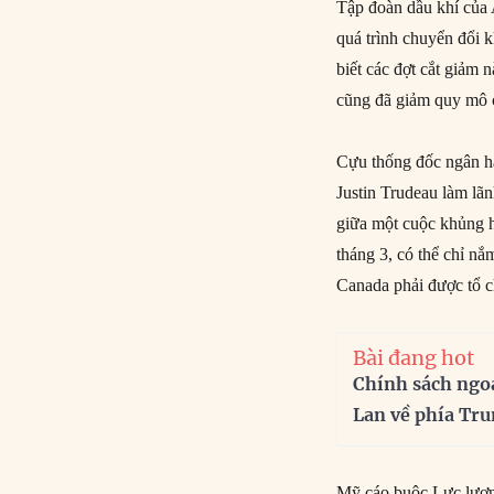
Tập đoàn dầu khí của 
quá trình chuyển đổi 
biết các đợt cắt giảm 
cũng đã giảm quy mô c
Cựu thống đốc ngân 
Justin Trudeau làm l
giữa một cuộc khủng h
tháng 3, có thể chỉ nắ
Canada phải được tổ c
Bài đang hot
Chính sách ngo
Lan về phía Tr
Mỹ cáo buộc Lực lượn