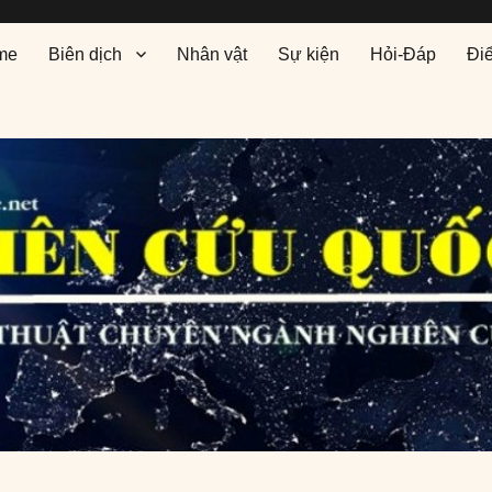
me
Biên dịch
Nhân vật
Sự kiện
Hỏi-Đáp
Đi