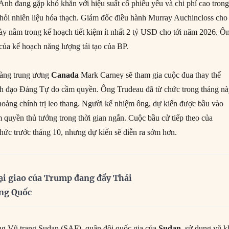
Anh đang gặp khó khăn với hiệu suất cổ phiếu yếu và chi phí cao tron
khỏi nhiên liệu hóa thạch. Giám đốc điều hành Murray Auchincloss cho
này nằm trong kế hoạch tiết kiệm ít nhất 2 tỷ USD cho tới năm 2026. Ô
ủa kế hoạch năng lượng tái tạo của BP.
hàng trung ương
Canada
Mark Carney sẽ tham gia cuộc đua thay thế
ãnh đạo Đảng Tự do cầm quyền. Ông Trudeau đã từ chức trong tháng n
oảng chính trị leo thang. Người kế nhiệm ông, dự kiến được bầu vào
m quyền thủ tướng trong thời gian ngắn. Cuộc bầu cử tiếp theo của
hức trước tháng 10, nhưng dự kiến sẽ diễn ra sớm hơn.
ại giao của Trump đang đẩy Thái
ung Quốc
g Vũ trang Sudan (SAF), quân đội quốc gia của
Sudan
, sử dụng vũ k