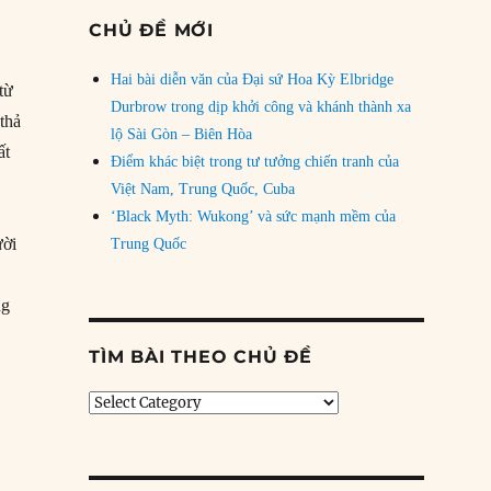
CHỦ ĐỀ MỚI
Hai bài diễn văn của Đại sứ Hoa Kỳ Elbridge
từ
Durbrow trong dịp khởi công và khánh thành xa
thả
lộ Sài Gòn – Biên Hòa
ất
Điểm khác biệt trong tư tưởng chiến tranh của
Việt Nam, Trung Quốc, Cuba
‘Black Myth: Wukong’ và sức mạnh mềm của
ười
Trung Quốc
ng
TÌM BÀI THEO CHỦ ĐỀ
Tìm
bài
theo
chủ