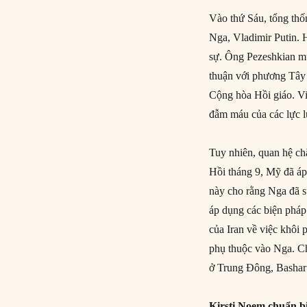
Vào thứ Sáu, tổng th
Nga, Vladimir Putin. 
sự. Ông Pezeshkian mu
thuận với phương Tây 
Cộng hòa Hồi giáo. Việ
đẫm máu của các lực l
Tuy nhiên, quan hệ ch
Hồi tháng 9, Mỹ đã áp
này cho rằng Nga đã s
áp dụng các biện pháp
của Iran về việc khôi 
phụ thuộc vào Nga. Ch
ở Trung Đông, Bashar a
Kirsti Noem chuẩn bị