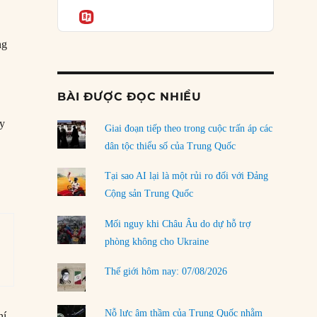
Podcast
g
của phe cánh hữu mới
Informatio
04/08/2026
ng
Tại sao Trung Quốc phủ nhận cuộc gặp với
Ngoại trưởng Nhật Bản?
04/08/2026
BÀI ĐƯỢC ĐỌC NHIỀU
Điểm mù chiến lược của Trump tại Thái Bình
ày
Dương
Giai đoạn tiếp theo trong cuộc trấn áp các
03/08/2026
dân tộc thiểu số của Trung Quốc
Đặt cược vào thất bại: Các quỹ đầu tư mạo
Tại sao AI lại là một rủi ro đối với Đảng
hiểm quốc gia và khía cạnh chính trị của vốn
Cộng sản Trung Quốc
rủi ro
02/08/2026
Mối nguy khi Châu Âu do dự hỗ trợ
phòng không cho Ukraine
Làm thế nào để kết thúc Chiến tranh Iran?
01/08/2026
Thế giới hôm nay: 07/08/2026
Chiến lược kế tiếp của Bắc Kinh ở Biển Đông
31/07/2026
Nỗ lực âm thầm của Trung Quốc nhằm
hí