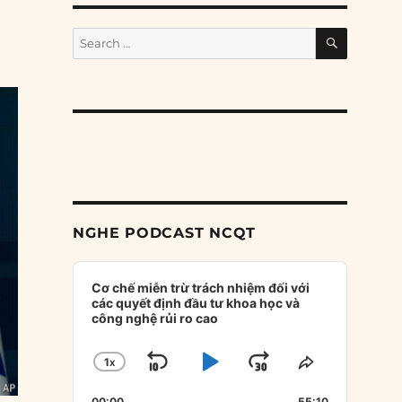
SEARCH
Search
for:
NGHE PODCAST NCQT
Audio
Player
Cơ chế miễn trừ trách nhiệm đối với
các quyết định đầu tư khoa học và
công nghệ rủi ro cao
1
X
SKIP
PLAY
JUMP
CHANGE
SHARE
PLAYBACK
THIS
BACKWARD
PAUSE
FORWARD
00:00
55:10