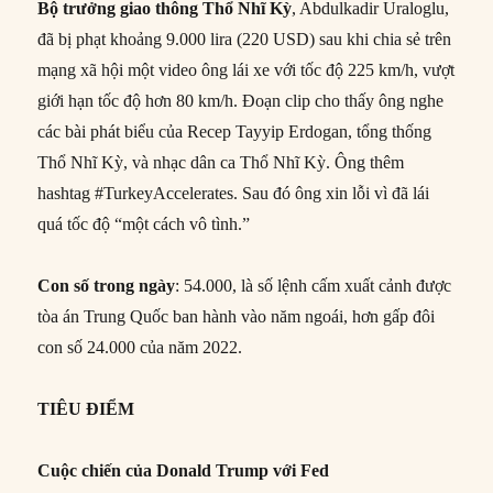
Bộ trưởng giao thông Thổ Nhĩ Kỳ
, Abdulkadir Uraloglu,
đã bị phạt khoảng 9.000 lira (220 USD) sau khi chia sẻ trên
mạng xã hội một video ông lái xe với tốc độ 225 km/h, vượt
giới hạn tốc độ hơn 80 km/h. Đoạn clip cho thấy ông nghe
các bài phát biểu của Recep Tayyip Erdogan, tổng thống
Thổ Nhĩ Kỳ, và nhạc dân ca Thổ Nhĩ Kỳ. Ông thêm
hashtag #TurkeyAccelerates. Sau đó ông xin lỗi vì đã lái
quá tốc độ “một cách vô tình.”
Con số trong ngày
: 54.000, là số lệnh cấm xuất cảnh được
tòa án Trung Quốc ban hành vào năm ngoái, hơn gấp đôi
con số 24.000 của năm 2022.
TIÊU ĐIỂM
Cuộc chiến của Donald Trump với Fed