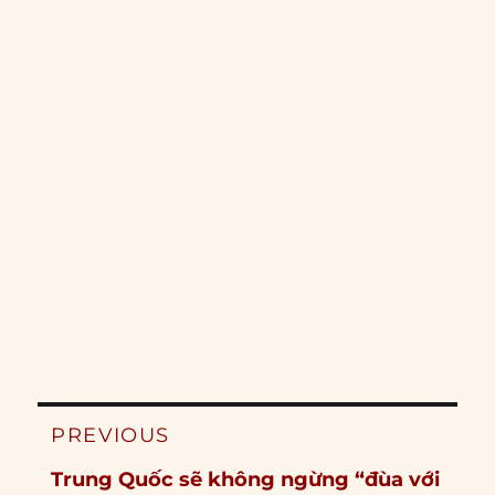
Post
PREVIOUS
navigation
Previous
Trung Quốc sẽ không ngừng “đùa với