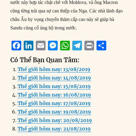
nước này hợp tác chặt chẽ với Moldova, và ông Macron
cũng từng trải qua sự can thiệp của Nga. Các nhà lãnh đạo
châu Âu hy vọng chuyến thăm cấp cao này sẽ giúp bà
Sandu củng cố ủng hộ trong nước.
F
Li
E
M
W
T
P
S
a
n
m
e
h
el
ri
h
Có Thể Bạn Quan Tâm:
c
k
ai
ss
at
e
n
a
Thế giới hôm nay: 13/08/2019
e
e
l
e
s
g
t
re
Thế giới hôm nay: 14/08/2019
b
d
n
A
r
Thế giới hôm nay: 15/08/2019
o
I
g
p
a
Thế giới hôm nay: 16/08/2019
o
n
er
p
m
Thế giới hôm nay: 17/08/2019
k
Thế giới hôm nay: 19/08/2019
Thế giới hôm nay: 20/08/2019
Thế giới hôm nay: 21/08/2019