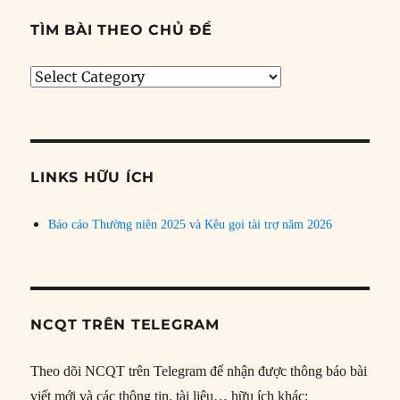
TÌM BÀI THEO CHỦ ĐỀ
Tìm
bài
theo
chủ
đề
LINKS HỮU ÍCH
Báo cáo Thường niên 2025 và Kêu gọi tài trợ năm 2026
NCQT TRÊN TELEGRAM
Theo dõi NCQT trên Telegram để nhận được thông báo bài
viết mới và các thông tin, tài liệu… hữu ích khác: