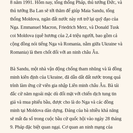
8 năm 1991. Hôm nay, tổng thống Pháp, thủ tướng Đức, và
thủ tướng Ba Lan sẽ tới thăm để giúp Maia Sandu, tổng
thống Moldova, ngăn đất nước này rơi trở lại quỹ đạo của
Nga. Emmanuel Macron, Friedrich Merz, và Donald Tusk
coi Moldova (quê hương của 2,4 triệu người, bao gồm cả
cộng đồng nói tiếng Nga và Romania, nằm giữa Ukraine và
Romania) là then chốt đối với an ninh châu Âu.
Bà Sandu, một nhà vận động chống tham nhũng và là đồng
minh kiên định của Ukraine, đã dẫn dắt đất nước trong quá
trình làm ứng cử viên gia nhập Liên minh châu Âu. Bà tái
đắc cử năm ngoái mặc dù đối mặt với chiến dịch tung tin
giả và mua phiếu bầu, được cho là do Nga và các đồng
minh tại Moldova dàn dựng. Đảng của bà nhiều khả năng
sẽ mất đa số trong cuộc bầu cử quốc hội vào ngày 28 tháng
9. Pháp đặc biệt quan ngại. Cơ quan an ninh mạng của