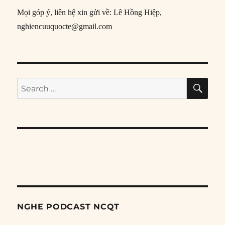
Mọi góp ý, liên hệ xin gửi về: Lê Hồng Hiệp,
nghiencuuquocte@gmail.com
SE
Search
for:
NGHE PODCAST NCQT