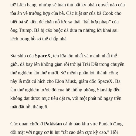
trữ Liên bang, nhưng sẽ tuân thủ bất kỳ phán quyết nào của
tòa án về trường hợp của bà. Các luật sư của bà Cook cho
biết bà sẽ kiện để chặn nỗ lực sa thải “bất hợp pháp” của
ông Trump. Bà bị cáo buộc đã đưa ra những lời khai sai
lệch trong hồ sơ thế chấp nhà.
Starship của
SpaceX
, tên lửa lớn nhất và mạnh nhất thế
giới, đã bay lên không gian rồi trở lại Trái Đất trong chuyến
thử nghiệm lần thứ mười. Sứ mệnh phần lớn thành công
này là một cú hích cho Elon Musk, giám đốc SpaceX. Ba
lần thử nghiệm trước đó của hệ thống phóng Starship đều
không đạt được mục tiêu đặt ra, với một phát nổ ngay trên
mặt đất hồi tháng 6.
Các quan chức ở
Pakistan
cảnh báo khu vực Punjab đang
đối mặt với nguy cơ lũ lụt “rất cao đến cực kỳ cao.” Hồi