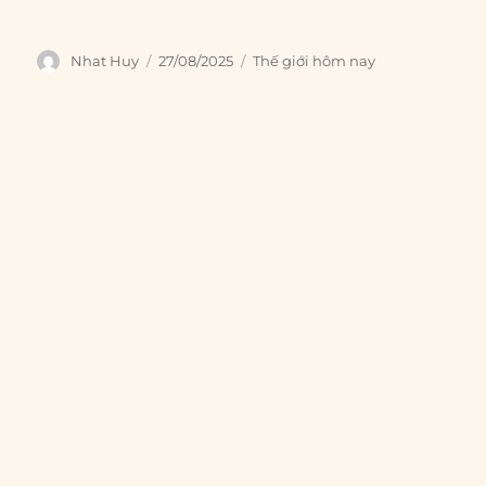
Author
Posted
Categories
Nhat Huy
27/08/2025
Thế giới hôm nay
on