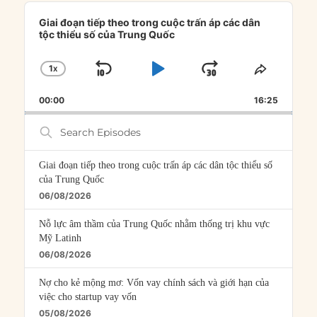
Audio
Player
Giai đoạn tiếp theo trong cuộc trấn áp các dân
tộc thiểu số của Trung Quốc
1
X
SKIP
PLAY
JUMP
CHANGE
SHARE
PLAYBACK
THIS
BACKWARD
PAUSE
FORWARD
00:00
RATE
16:25
EPISOD
Search
Episodes
Giai đoạn tiếp theo trong cuộc trấn áp các dân tộc thiểu số
của Trung Quốc
06/08/2026
Nỗ lực âm thầm của Trung Quốc nhằm thống trị khu vực
Mỹ Latinh
06/08/2026
Nợ cho kẻ mộng mơ: Vốn vay chính sách và giới hạn của
việc cho startup vay vốn
05/08/2026