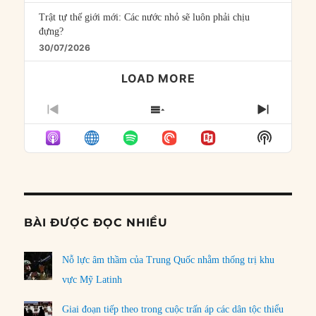
Trật tự thế giới mới: Các nước nhỏ sẽ luôn phải chịu
đựng?
30/07/2026
LOAD MORE
PREVIOUS
SHOW
NEXT
EPISODE
EPISODES
EPISO
Show
LIST
Podcast
Informat
BÀI ĐƯỢC ĐỌC NHIỀU
Nỗ lực âm thầm của Trung Quốc nhằm thống trị khu
vực Mỹ Latinh
Giai đoạn tiếp theo trong cuộc trấn áp các dân tộc thiểu