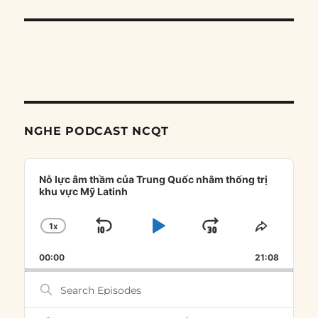
NGHE PODCAST NCQT
Audio
Player
Nỗ lực âm thầm của Trung Quốc nhằm thống trị
khu vực Mỹ Latinh
1
X
SKIP
PLAY
JUMP
CHANGE
SHARE
PLAYBACK
THIS
BACKWARD
PAUSE
FORWARD
00:00
RATE
21:08
EPISOD
Search
Episodes