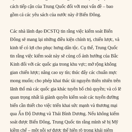
cách tiếp cận của Trung Quốc đối với mọi vấn đề – bao
gồm cả các yêu sách của nước này ở Biển Đông.
Các nhà lãnh đạo ĐCSTQ tin rằng việc kiểm soát Biển
Đông sẽ mang lại những điều kiện chính trị, chiến lược, và
kinh tế có lợi cho phục hưng dân tộc. Cụ thể, Trung Quốc
tin rằng việc kiểm soát này sẽ củng cố ảnh hưởng của Bắc
Kinh đối với các quốc gia trong khu vực; mở rộng không
gian chiến lược; nâng cao uy tín; thúc đẩy các chuẩn mực
mong muốn; cho phép khai thác tài nguyên thiên nhiên trên
lãnh thổ mà các quốc gia khác tuyên bố chủ quyền; và có lẽ
quan trọng nhất là giành quyền kiểm soát các tuyến đường
biển cần thiết cho việc triển khai sức mạnh và thương mại
qua Ấn Độ Dương và Thái Bình Dương. Nếu không kiểm
soát được Biển Đông, Trung Quốc tin rằng mình sẽ bị Mỹ
kiềm chế – một nỗi sợ được thể hiện rõ trong khái niệm