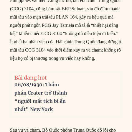
Philippines vài mét. Cùng lúc đó, tàu Hải cảnh Trung Quốc
(CCG) 3104, cũng bám sát BRP Suluan, sau đó đâm mạnh
mũi tàu vào mạn trái tàu PLAN 164, gây ra hậu quả mà
người phát ngôn PCG Jay Tarriela mô tả là “thiệt hại đáng
kể,” khiến chiếc CCG 3104 “không đủ điều kiện đi biển.”
Ít nhất ba nhân viên của Hải cảnh Trung Quốc đang đứng ở
mũi tàu CCG 3104 vào thời điểm xảy ra va chạm; không rõ
liệu họ có bị thương trong vụ việc hay không.
Bài đang hot
06/08/1930: Thẩm
phán Crater trở thành
“người mất tích bí ẩn
nhất” New York
Sau vụ va chạm, Bộ Quốc phòng Trung Quốc đổ lỗi cho