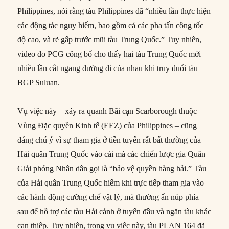
Philippines, nói rằng tàu Philippines đã “nhiều lần thực hiện
các động tác nguy hiểm, bao gồm cả các pha tấn công tốc
độ cao, và rẽ gấp trước mũi tàu Trung Quốc.” Tuy nhiên,
video do PCG công bố cho thấy hai tàu Trung Quốc mới
nhiều lần cắt ngang đường đi của nhau khi truy đuổi tàu
BGP Suluan.
Vụ việc này – xảy ra quanh Bãi cạn Scarborough thuộc
Vùng Đặc quyền Kinh tế (EEZ) của Philippines – cũng
đáng chú ý vì sự tham gia ở tiền tuyến rất bất thường của
Hải quân Trung Quốc vào cái mà các chiến lược gia Quân
Giải phóng Nhân dân gọi là “bảo vệ quyền hàng hải.” Tàu
của Hải quân Trung Quốc hiếm khi trực tiếp tham gia vào
các hành động cưỡng chế vật lý, mà thường ẩn núp phía
sau để hỗ trợ các tàu Hải cảnh ở tuyến đầu và ngăn tàu khác
can thiệp. Tuy nhiên, trong vụ việc này, tàu PLAN 164 đã