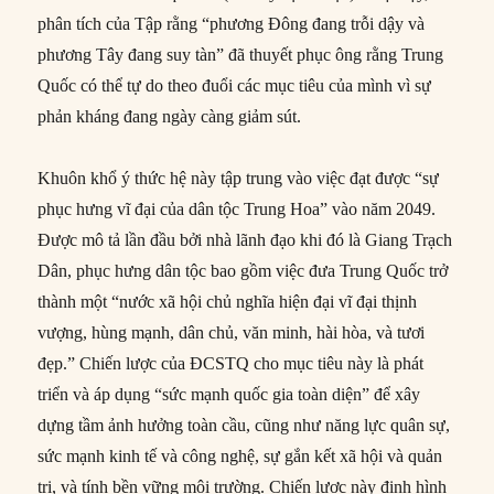
phân tích của Tập rằng “phương Đông đang trỗi dậy và
phương Tây đang suy tàn” đã thuyết phục ông rằng Trung
Quốc có thể tự do theo đuổi các mục tiêu của mình vì sự
phản kháng đang ngày càng giảm sút.
Khuôn khổ ý thức hệ này tập trung vào việc đạt được “sự
phục hưng vĩ đại của dân tộc Trung Hoa” vào năm 2049.
Được mô tả lần đầu bởi nhà lãnh đạo khi đó là Giang Trạch
Dân, phục hưng dân tộc bao gồm việc đưa Trung Quốc trở
thành một “nước xã hội chủ nghĩa hiện đại vĩ đại thịnh
vượng, hùng mạnh, dân chủ, văn minh, hài hòa, và tươi
đẹp.” Chiến lược của ĐCSTQ cho mục tiêu này là phát
triển và áp dụng “sức mạnh quốc gia toàn diện” để xây
dựng tầm ảnh hưởng toàn cầu, cũng như năng lực quân sự,
sức mạnh kinh tế và công nghệ, sự gắn kết xã hội và quản
trị, và tính bền vững môi trường. Chiến lược này định hình