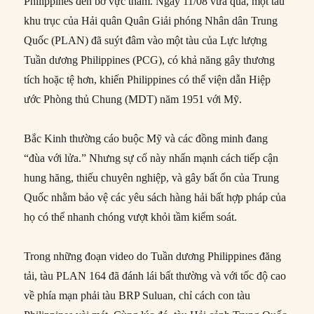
Philippines đến bờ vực thẳm. Ngày 11/08 vừa qua, một tàu
khu trục của Hải quân Quân Giải phóng Nhân dân Trung
Quốc (PLAN) đã suýt đâm vào một tàu của Lực lượng
Tuần dương Philippines (PCG), có khả năng gây thương
tích hoặc tệ hơn, khiến Philippines có thể viện dẫn Hiệp
ước Phòng thủ Chung (MDT) năm 1951 với Mỹ.
Bắc Kinh thường cáo buộc Mỹ và các đồng minh đang
“đùa với lửa.” Nhưng sự cố này nhấn mạnh cách tiếp cận
hung hăng, thiếu chuyên nghiệp, và gây bất ổn của Trung
Quốc nhằm bảo vệ các yêu sách hàng hải bất hợp pháp của
họ có thể nhanh chóng vượt khỏi tầm kiểm soát.
Trong những đoạn video do Tuần dương Philippines đăng
tải, tàu PLAN 164 đã đánh lái bất thường và với tốc độ cao
về phía mạn phải tàu BRP Suluan, chỉ cách con tàu