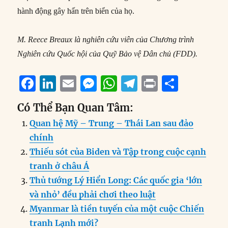
hành động gây hấn trên biển của họ.
M. Reece Breaux là nghiên cứu viên của Chương trình
Nghiên cứu Quốc hội của Quỹ Bảo vệ Dân chủ (FDD).
F
Li
E
M
W
T
P
S
a
n
m
e
h
el
ri
h
Có Thể Bạn Quan Tâm:
c
k
ai
ss
at
e
n
a
Quan hệ Mỹ – Trung – Thái Lan sau đảo
e
e
l
e
s
g
t
re
chính
b
d
n
A
r
Thiếu sót của Biden và Tập trong cuộc cạnh
o
I
g
p
a
tranh ở châu Á
o
n
er
p
m
Thủ tướng Lý Hiển Long: Các quốc gia ‘lớn
k
và nhỏ’ đều phải chơi theo luật
Myanmar là tiền tuyến của một cuộc Chiến
tranh Lạnh mới?