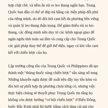
hợp chặt chẽ, và tiềm ẩn rủi ro leo thang ngắn hạn. Trung
Quốc ban đầu có thể sẽ đáp trả bằng các biện pháp đối phó
của riêng mình, do đó đòi hỏi cam kết đa phương bền vững
và quản lý leo thang thận trọng. Để giảm thiểu rủi ro leo
thang, các đồng minh nên duy trì các kênh ngoại giao để
ngăn ngừa tính toán sai lầm và cung cấp cho Trung Quốc
các giải pháp thay thế để giữ thể diện, ngay cả khi vẫn cam
kết với chiến lược của họ.
Lập trường cứng rắn của Trung Quốc và Philippines đã tạo
thành một “thùng thuốc súng chiến lược” sẵn sàng nổ tung.
Những khuyến nghị được đề xuất trên đây tuy tốn kém và
đòi hỏi sự phối hợp đa phương chưa từng có, nhưng việc
thực hiện chúng sẽ thuyết phục Trung Quốc tin rằng họ
không còn được hưởng “cơ hội chiến lược” ở Biển Đông,
buộc Bắc Kinh phải lùi bước bằng cách tăng cái giá cho