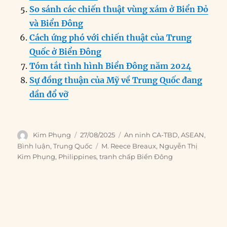
So sánh các chiến thuật vùng xám ở Biển Đỏ
và Biển Đông
Cách ứng phó với chiến thuật của Trung
Quốc ở Biển Đông
Tóm tắt tình hình Biển Đông năm 2024
Sự đồng thuận của Mỹ về Trung Quốc đang
dần đổ vỡ
Author
Posted
Categories
Kim Phụng
27/08/2025
An ninh CA-TBD
,
ASEAN
,
on
Tags
Bình luận
,
Trung Quốc
M. Reece Breaux
,
Nguyễn Thị
Kim Phụng
,
Philippines
,
tranh chấp Biển Đông