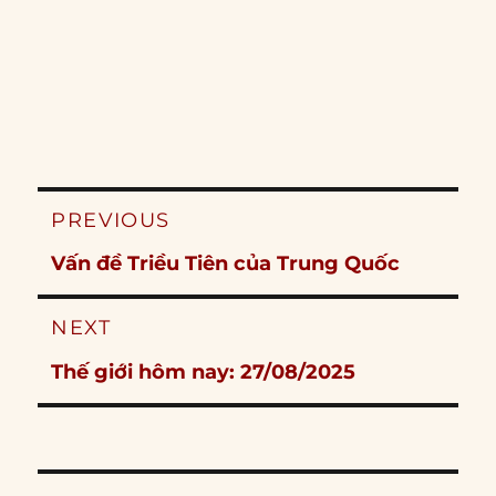
Post
PREVIOUS
navigation
Previous
Vấn đề Triều Tiên của Trung Quốc
post:
NEXT
Next
Thế giới hôm nay: 27/08/2025
post: