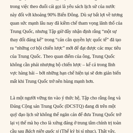
trong việc theo đuổi cái gọi là yêu sách lịch sử của nước
này đối với khoảng 90% Biển Đông. Dù sự bất lợi về tương
quan sức mạnh lâu nay đã kiềm chế tham vọng lãnh thổ của
Trung Quốc, nhưng Tập giờ đây nhận định rằng “một sự
thay đổi đáng kể” trong “cán cân quyền lực quốc tế” đã tạo
ra “những cơ hội chiến lược” mới để đạt được các mục tiêu
của Trung Quốc. Theo quan điểm của ông, Trung Quốc
không cần phải nhượng bộ chiến lược – kể cả trong lĩnh
vực hàng hải – bởi những hạn chế hiện tại sẽ đơn giản biến
mất khi Trung Quốc trở nên hùng mạnh hơn.
Là một người vững tin vào ý thức hệ, Tập cho rằng ông và
Đảng Cộng sản Trung Quốc (ĐCSTQ) đang đi trên một
quỹ đạo lịch sử không thể ngăn cản để đưa Trung Quốc trở
lại vị thế mà họ cho là xứng đáng ở trung tâm chính trị toàn
cầu sau
Bách niên quốc sỉ
(Thế kỷ bị sỉ nhục). Thật vậy,