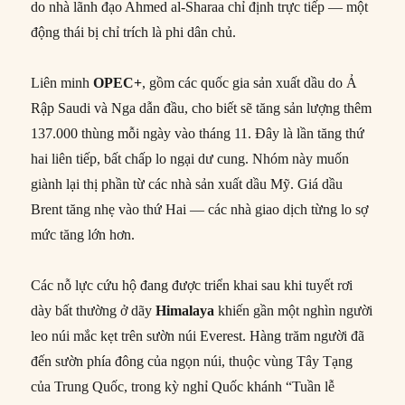
do nhà lãnh đạo Ahmed al-Sharaa chỉ định trực tiếp — một
động thái bị chỉ trích là phi dân chủ.
Liên minh
OPEC+
, gồm các quốc gia sản xuất dầu do Ả
Rập Saudi và Nga dẫn đầu, cho biết sẽ tăng sản lượng thêm
137.000 thùng mỗi ngày vào tháng 11. Đây là lần tăng thứ
hai liên tiếp, bất chấp lo ngại dư cung. Nhóm này muốn
giành lại thị phần từ các nhà sản xuất dầu Mỹ. Giá dầu
Brent tăng nhẹ vào thứ Hai — các nhà giao dịch từng lo sợ
mức tăng lớn hơn.
Các nỗ lực cứu hộ đang được triển khai sau khi tuyết rơi
dày bất thường ở dãy
Himalaya
khiến gần một nghìn người
leo núi mắc kẹt trên sườn núi Everest. Hàng trăm người đã
đến sườn phía đông của ngọn núi, thuộc vùng Tây Tạng
của Trung Quốc, trong kỳ nghỉ Quốc khánh “Tuần lễ