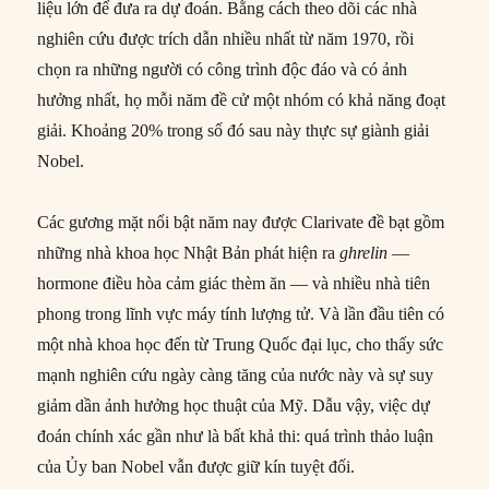
liệu lớn để đưa ra dự đoán. Bằng cách theo dõi các nhà
nghiên cứu được trích dẫn nhiều nhất từ năm 1970, rồi
chọn ra những người có công trình độc đáo và có ảnh
hưởng nhất, họ mỗi năm đề cử một nhóm có khả năng đoạt
giải. Khoảng 20% trong số đó sau này thực sự giành giải
Nobel.
Các gương mặt nổi bật năm nay được Clarivate đề bạt gồm
những nhà khoa học Nhật Bản phát hiện ra
ghrelin
—
hormone điều hòa cảm giác thèm ăn — và nhiều nhà tiên
phong trong lĩnh vực máy tính lượng tử. Và lần đầu tiên có
một nhà khoa học đến từ Trung Quốc đại lục, cho thấy sức
mạnh nghiên cứu ngày càng tăng của nước này và sự suy
giảm dần ảnh hưởng học thuật của Mỹ. Dẫu vậy, việc dự
đoán chính xác gần như là bất khả thi: quá trình thảo luận
của Ủy ban Nobel vẫn được giữ kín tuyệt đối.