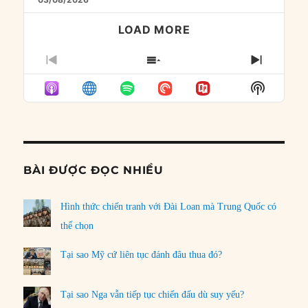
LOAD MORE
PREVIOUS
SHOW
NEXT
EPISODE
EPISODES
EPISO
Show
LIST
Podcast
Informat
BÀI ĐƯỢC ĐỌC NHIỀU
Hình thức chiến tranh với Đài Loan mà Trung Quốc có
thể chọn
Tại sao Mỹ cứ liên tục đánh đâu thua đó?
Tại sao Nga vẫn tiếp tục chiến đấu dù suy yếu?