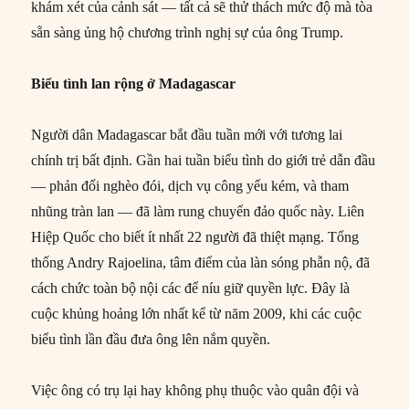
khám xét của cảnh sát — tất cả sẽ thử thách mức độ mà tòa
sẵn sàng ủng hộ chương trình nghị sự của ông Trump.
Biểu tình lan rộng ở Madagascar
Người dân Madagascar bắt đầu tuần mới với tương lai
chính trị bất định. Gần hai tuần biểu tình do giới trẻ dẫn đầu
— phản đối nghèo đói, dịch vụ công yếu kém, và tham
nhũng tràn lan — đã làm rung chuyển đảo quốc này. Liên
Hiệp Quốc cho biết ít nhất 22 người đã thiệt mạng. Tổng
thống Andry Rajoelina, tâm điểm của làn sóng phẫn nộ, đã
cách chức toàn bộ nội các để níu giữ quyền lực. Đây là
cuộc khủng hoảng lớn nhất kể từ năm 2009, khi các cuộc
biểu tình lần đầu đưa ông lên nắm quyền.
Việc ông có trụ lại hay không phụ thuộc vào quân đội và