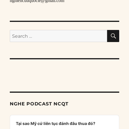
nghiencuuquocte@gmail.com
SE
Search
for:
NGHE PODCAST NCQT
Audio
Player
Tại sao Mỹ cứ liên tục đánh đâu thua đó?