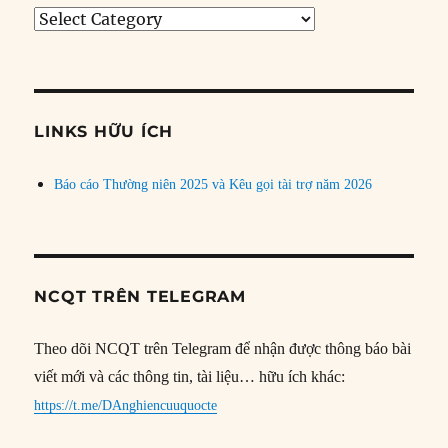
Tìm
bài
theo
chủ
đề
LINKS HỮU ÍCH
Báo cáo Thường niên 2025 và Kêu gọi tài trợ năm 2026
NCQT TRÊN TELEGRAM
Theo dõi NCQT trên Telegram để nhận được thông báo bài
viết mới và các thông tin, tài liệu… hữu ích khác:
https://t.me/DAnghiencuuquocte