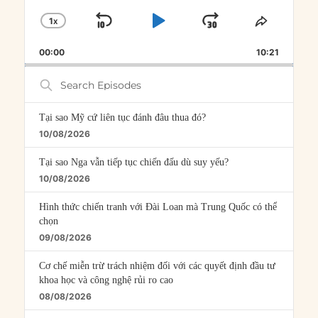
1
X
SKIP
PLAY
JUMP
CHANGE
SHARE
PLAYBACK
THIS
BACKWARD
PAUSE
FORWARD
00:00
RATE
10:21
EPISOD
Search
Episodes
Tại sao Mỹ cứ liên tục đánh đâu thua đó?
10/08/2026
Tại sao Nga vẫn tiếp tục chiến đấu dù suy yếu?
10/08/2026
Hình thức chiến tranh với Đài Loan mà Trung Quốc có thể
chọn
09/08/2026
Cơ chế miễn trừ trách nhiệm đối với các quyết định đầu tư
khoa học và công nghệ rủi ro cao
08/08/2026