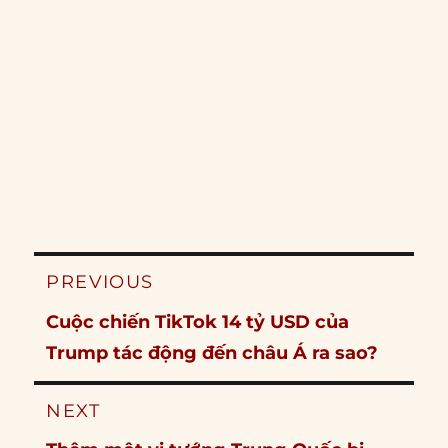
Post
PREVIOUS
navigation
Previous
Cuộc chiến TikTok 14 tỷ USD của
post:
Trump tác động đến châu Á ra sao?
NEXT