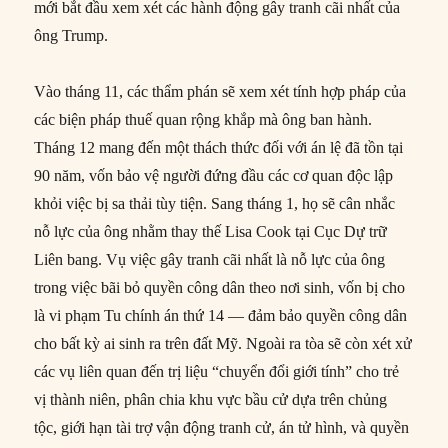
mới bắt đầu xem xét các hành động gây tranh cãi nhất của
ông Trump.
Vào tháng 11, các thẩm phán sẽ xem xét tính hợp pháp của
các biện pháp thuế quan rộng khắp mà ông ban hành.
Tháng 12 mang đến một thách thức đối với án lệ đã tồn tại
90 năm, vốn bảo vệ người đứng đầu các cơ quan độc lập
khỏi việc bị sa thải tùy tiện. Sang tháng 1, họ sẽ cân nhắc
nỗ lực của ông nhằm thay thế Lisa Cook tại Cục Dự trữ
Liên bang. Vụ việc gây tranh cãi nhất là nỗ lực của ông
trong việc bãi bỏ quyền công dân theo nơi sinh, vốn bị cho
là vi phạm Tu chính án thứ 14 — đảm bảo quyền công dân
cho bất kỳ ai sinh ra trên đất Mỹ. Ngoài ra tòa sẽ còn xét xử
các vụ liên quan đến trị liệu “chuyển đổi giới tính” cho trẻ
vị thành niên, phân chia khu vực bầu cử dựa trên chủng
tộc, giới hạn tài trợ vận động tranh cử, án tử hình, và quyền