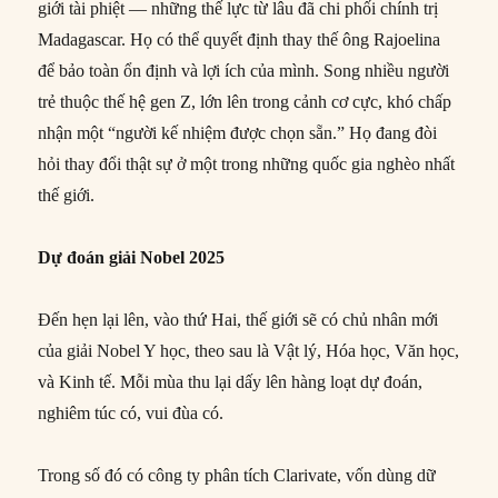
giới tài phiệt — những thế lực từ lâu đã chi phối chính trị
Madagascar. Họ có thể quyết định thay thế ông Rajoelina
để bảo toàn ổn định và lợi ích của mình. Song nhiều người
trẻ thuộc thế hệ gen Z, lớn lên trong cảnh cơ cực, khó chấp
nhận một “người kế nhiệm được chọn sẵn.” Họ đang đòi
hỏi thay đổi thật sự ở một trong những quốc gia nghèo nhất
thế giới.
Dự đoán giải Nobel 2025
Đến hẹn lại lên, vào thứ Hai, thế giới sẽ có chủ nhân mới
của giải Nobel Y học, theo sau là Vật lý, Hóa học, Văn học,
và Kinh tế. Mỗi mùa thu lại dấy lên hàng loạt dự đoán,
nghiêm túc có, vui đùa có.
Trong số đó có công ty phân tích Clarivate, vốn dùng dữ