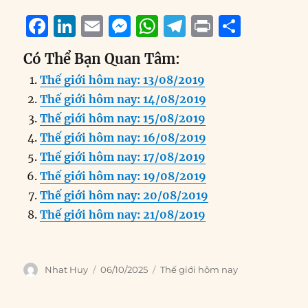
F
Li
E
M
W
T
P
S
a
n
m
e
h
el
ri
h
Có Thể Bạn Quan Tâm:
c
k
ai
ss
at
e
n
a
Thế giới hôm nay: 13/08/2019
e
e
l
e
s
g
t
re
Thế giới hôm nay: 14/08/2019
b
d
n
A
r
Thế giới hôm nay: 15/08/2019
o
I
g
p
a
Thế giới hôm nay: 16/08/2019
o
n
er
p
m
Thế giới hôm nay: 17/08/2019
k
Thế giới hôm nay: 19/08/2019
Thế giới hôm nay: 20/08/2019
Thế giới hôm nay: 21/08/2019
Author
Posted
Categories
Nhat Huy
06/10/2025
Thế giới hôm nay
on