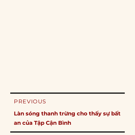
Post
PREVIOUS
navigation
Previous
Làn sóng thanh trừng cho thấy sự bất
post:
an của Tập Cận Bình