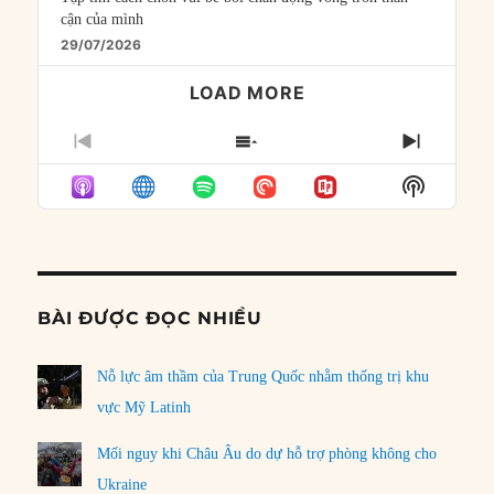
cận của mình
29/07/2026
LOAD MORE
PREVIOUS
SHOW
NEXT
EPISODE
EPISODES
EPISO
Show
LIST
Podcast
Informat
BÀI ĐƯỢC ĐỌC NHIỀU
Nỗ lực âm thầm của Trung Quốc nhằm thống trị khu
vực Mỹ Latinh
Mối nguy khi Châu Âu do dự hỗ trợ phòng không cho
Ukraine