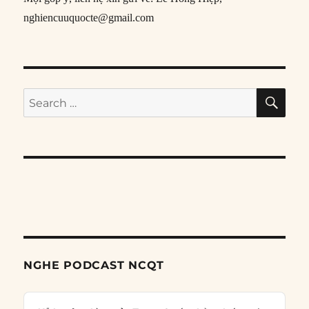
nghiencuuquocte@gmail.com
SE
Search
for:
NGHE PODCAST NCQT
Audio