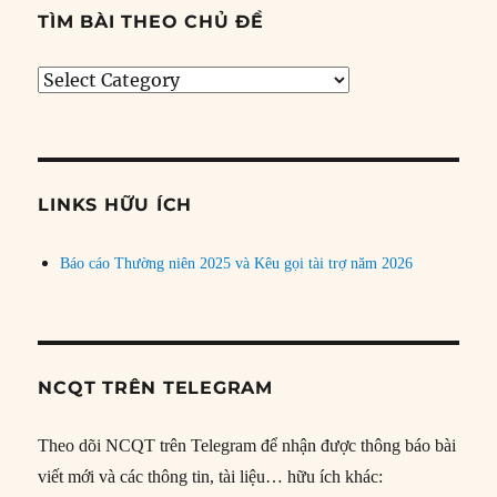
TÌM BÀI THEO CHỦ ĐỀ
Tìm
bài
theo
chủ
đề
LINKS HỮU ÍCH
Báo cáo Thường niên 2025 và Kêu gọi tài trợ năm 2026
NCQT TRÊN TELEGRAM
Theo dõi NCQT trên Telegram để nhận được thông báo bài
viết mới và các thông tin, tài liệu… hữu ích khác: