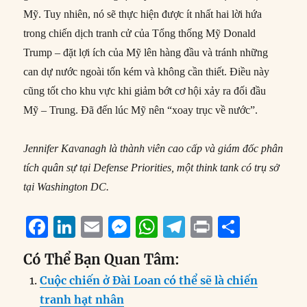
Mỹ. Tuy nhiên, nó sẽ thực hiện được ít nhất hai lời hứa
trong chiến dịch tranh cử của Tổng thống Mỹ Donald
Trump – đặt lợi ích của Mỹ lên hàng đầu và tránh những
can dự nước ngoài tốn kém và không cần thiết. Điều này
cũng tốt cho khu vực khi giảm bớt cơ hội xảy ra đối đầu
Mỹ – Trung. Đã đến lúc Mỹ nên “xoay trục về nước”.
Jennifer Kavanagh là thành viên cao cấp và giám đốc phân
tích quân sự tại Defense Priorities, một think tank có trụ sở
tại Washington DC.
F
Li
E
M
W
T
P
S
a
n
m
e
h
el
ri
h
Có Thể Bạn Quan Tâm:
c
k
ai
ss
at
e
n
a
Cuộc chiến ở Đài Loan có thể sẽ là chiến
e
e
l
e
s
g
t
re
tranh hạt nhân