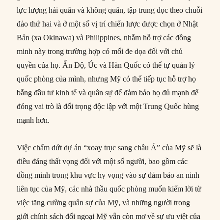
lực lượng hải quân và không quân, tập trung dọc theo chuỗi
đảo thứ hai và ở một số vị trí chiến lược được chọn ở Nhật
Bản (xa Okinawa) và Philippines, nhằm hỗ trợ các đồng
minh này trong trường hợp có mối đe dọa đối với chủ
quyền của họ. Ấn Độ, Úc và Hàn Quốc có thể tự quản lý
quốc phòng của mình, nhưng Mỹ có thể tiếp tục hỗ trợ họ
bằng đầu tư kinh tế và quân sự để đảm bảo họ đủ mạnh để
đóng vai trò là đối trọng độc lập với một Trung Quốc hùng
mạnh hơn.
Việc chấm dứt dự án “xoay trục sang châu Á” của Mỹ sẽ là
điều đáng thất vọng đối với một số người, bao gồm các
đồng minh trong khu vực hy vọng vào sự đảm bảo an ninh
liên tục của Mỹ, các nhà thầu quốc phòng muốn kiếm lời từ
việc tăng cường quân sự của Mỹ, và những người trong
giới chính sách đối ngoại Mỹ vẫn còn mơ về sự ưu việt của