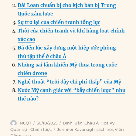
b
d
n
A
r
Đài Loan chuẩn bị cho kịch bản bị Trung
o
I
g
p
a
Quốc xâm lược
o
n
er
p
m
Sự trở lại của chiến tranh tổng lực
k
Thời của chiến tranh vũ khí hàng loạt chính
xác cao
Đã đến lúc xây dựng một hiệp ước phòng
thủ tập thể ở châu Á
Những sai lầm khiến Mỹ thua trong cuộc
chiến drone
Nghệ thuật “trỗi dậy chi phí thấp” của Mỹ
Nước Mỹ cảnh giác với “bẫy chiến lược” như
thế nào?
Author
Posted
Categories
NCQT
30/10/2025
Bình luận
,
Châu Á
,
Hoa Kỳ
,
on
Tags
Quân sự - Chiến lược
Jennifer Kavanagh
,
sách nói
,
Viên
Đăng Huy