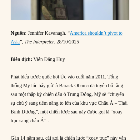
Nguồn:
Jennifer Kavanagh, “
America shouldn’t pivot to
Asia
”,
The Interpreter
, 28/10/2025
Biên dịch:
Viên Đăng Huy
Phát biểu trước quốc hội Úc vào cuối năm 2011, Tổng
thống Mỹ lúc bấy giờ là Barack Obama đã tuyên bố rằng
sau một thập kỷ chiến đấu ở Trung Đông, Mỹ sẽ “chuyển
sự chú ý sang tiềm năng to lớn của khu vực Châu Á – Thái
Bình Dương”, một chiến lược sau này được gọi là “xoay
trục sang châu Á” .
Gần 14 năm sau, cái gọi là chiến lược “xoay trục” này vẫn