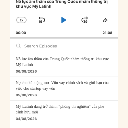
Player
Nỗ lực âm thầm của Trung Quốc nhằm thống trị
khu vực Mỹ Latinh
1
X
SKIP
PLAY
JUMP
CHANGE
SHARE
PLAYBACK
THIS
BACKWARD
PAUSE
FORWARD
00:00
RATE
21:08
EPISOD
Search
Episodes
Nỗ lực âm thầm của Trung Quốc nhằm thống trị khu vực
Mỹ Latinh
06/08/2026
Nợ cho kẻ mộng mơ: Vốn vay chính sách và giới hạn của
việc cho startup vay vốn
05/08/2026
Mỹ Latinh đang trở thành “phòng thí nghiệm” của phe
cánh hữu mới
04/08/2026