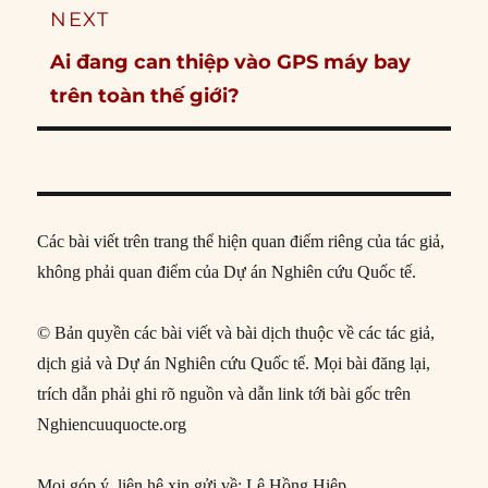
NEXT
Next
Ai đang can thiệp vào GPS máy bay
post:
trên toàn thế giới?
Các bài viết trên trang thể hiện quan điểm riêng của tác giả,
không phải quan điểm của Dự án Nghiên cứu Quốc tế.
© Bản quyền các bài viết và bài dịch thuộc về các tác giả,
dịch giả và Dự án Nghiên cứu Quốc tế. Mọi bài đăng lại,
trích dẫn phải ghi rõ nguồn và dẫn link tới bài gốc trên
Nghiencuuquocte.org
Mọi góp ý, liên hệ xin gửi về: Lê Hồng Hiệp,