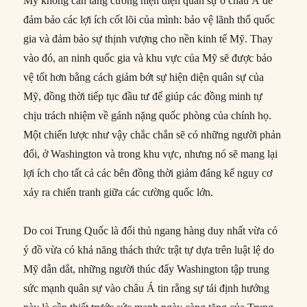
Mỹ không cần tăng cường hiện diện quân sự ở châu Á để
đảm bảo các lợi ích cốt lõi của mình: bảo vệ lãnh thổ quốc
gia và đảm bảo sự thịnh vượng cho nền kinh tế Mỹ. Thay
vào đó, an ninh quốc gia và khu vực của Mỹ sẽ được bảo
vệ tốt hơn bằng cách giảm bớt sự hiện diện quân sự của
Mỹ, đồng thời tiếp tục đầu tư để giúp các đồng minh tự
chịu trách nhiệm về gánh nặng quốc phòng của chính họ.
Một chiến lược như vậy chắc chắn sẽ có những người phản
đối, ở Washington và trong khu vực, nhưng nó sẽ mang lại
lợi ích cho tất cả các bên đồng thời giảm đáng kể nguy cơ
xảy ra chiến tranh giữa các cường quốc lớn.
Do coi Trung Quốc là đối thủ ngang hàng duy nhất vừa có
ý đồ vừa có khả năng thách thức trật tự dựa trên luật lệ do
Mỹ dẫn dắt, những người thúc đẩy Washington tập trung
sức mạnh quân sự vào châu Á tin rằng sự tái định hướng