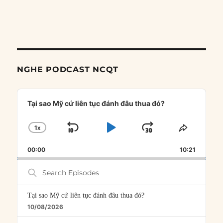
NGHE PODCAST NCQT
Audio
Player
Tại sao Mỹ cứ liên tục đánh đâu thua đó?
1
X
SKIP
PLAY
JUMP
CHANGE
SHARE
PLAYBACK
THIS
BACKWARD
PAUSE
FORWARD
00:00
RATE
10:21
EPISOD
Search
Episodes
Tại sao Mỹ cứ liên tục đánh đâu thua đó?
10/08/2026