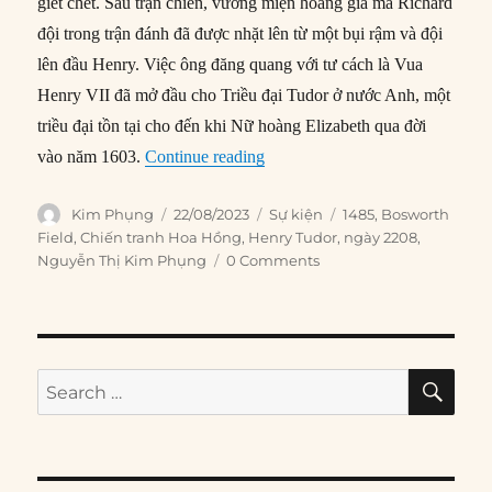
giết chết. Sau trận chiến, vương miện hoàng gia mà Richard
đội trong trận đánh đã được nhặt lên từ một bụi rậm và đội
lên đầu Henry. Việc ông đăng quang với tư cách là Vua
Henry VII đã mở đầu cho Triều đại Tudor ở nước Anh, một
triều đại tồn tại cho đến khi Nữ hoàng Elizabeth qua đời
“22/08/1485: Trận Bosworth Fie
vào năm 1603.
Continue reading
Author
Posted
Categories
Tags
Kim Phụng
22/08/2023
Sự kiện
1485
,
Bosworth
on
Field
,
Chiến tranh Hoa Hồng
,
Henry Tudor
,
ngày 2208
,
Nguyễn Thị Kim Phụng
0 Comments
SE
Search
for: