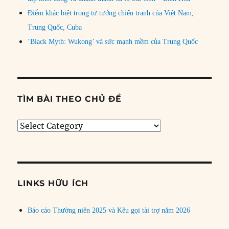
Điểm khác biệt trong tư tưởng chiến tranh của Việt Nam,
Trung Quốc, Cuba
‘Black Myth: Wukong’ và sức mạnh mềm của Trung Quốc
TÌM BÀI THEO CHỦ ĐỀ
Tìm
bài
theo
chủ
đề
LINKS HỮU ÍCH
Báo cáo Thường niên 2025 và Kêu gọi tài trợ năm 2026