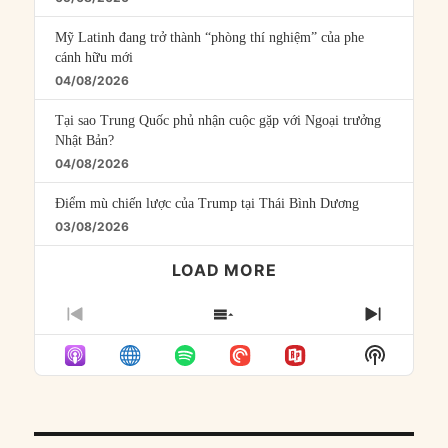
Mỹ Latinh đang trở thành “phòng thí nghiệm” của phe
cánh hữu mới
04/08/2026
Tại sao Trung Quốc phủ nhận cuộc gặp với Ngoại trưởng
Nhật Bản?
04/08/2026
Điểm mù chiến lược của Trump tại Thái Bình Dương
03/08/2026
LOAD MORE
PREVIOUS
SHOW
NEXT
EPISODE
EPISODES
EPISO
Show
LIST
Podcast
Informat