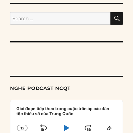
SE
Search
for:
NGHE PODCAST NCQT
Audio
Player
Giai đoạn tiếp theo trong cuộc trấn áp các dân
tộc thiểu số của Trung Quốc
1
X
SKIP
PLAY
JUMP
CHANGE
SHARE