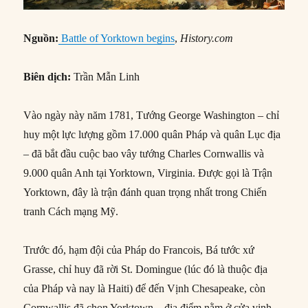
Nguồn:
Battle of Yorktown begins
,
History.com
Biên dịch:
Trần Mẫn Linh
Vào ngày này năm 1781, Tướng George Washington – chỉ
huy một lực lượng gồm 17.000 quân Pháp và quân Lục địa
– đã bắt đầu cuộc bao vây tướng Charles Cornwallis và
9.000 quân Anh tại Yorktown, Virginia. Được gọi là Trận
Yorktown, đây là trận đánh quan trọng nhất trong Chiến
tranh Cách mạng Mỹ.
Trước đó, hạm đội của Pháp do Francois, Bá tước xứ
Grasse, chỉ huy đã rời St. Domingue (lúc đó là thuộc địa
của Pháp và nay là Haiti) để đến Vịnh Chesapeake, còn
Cornwallis đã chọn Yorktown – địa điểm nằm ở cửa vịnh