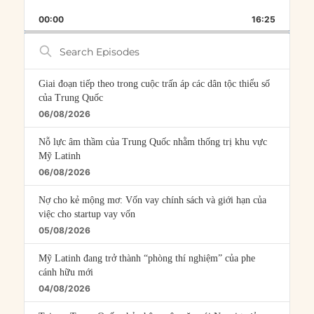
PLAYBACK
THIS
BACKWARD
PAUSE
FORWARD
00:00
RATE
16:25
EPISOD
Search
Episodes
Giai đoạn tiếp theo trong cuộc trấn áp các dân tộc thiểu số
của Trung Quốc
06/08/2026
Nỗ lực âm thầm của Trung Quốc nhằm thống trị khu vực
Mỹ Latinh
06/08/2026
Nợ cho kẻ mộng mơ: Vốn vay chính sách và giới hạn của
việc cho startup vay vốn
05/08/2026
Mỹ Latinh đang trở thành “phòng thí nghiệm” của phe
cánh hữu mới
04/08/2026