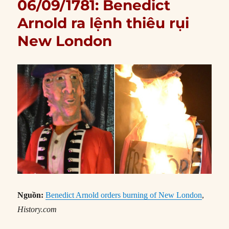
06/09/1781: Benedict
Arnold ra lệnh thiêu rụi
New London
Nguồn:
Benedict Arnold orders burning of New London
,
History.com