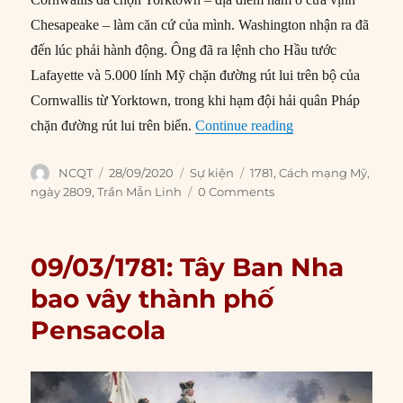
Chesapeake – làm căn cứ của mình. Washington nhận ra đã
đến lúc phải hành động. Ông đã ra lệnh cho Hầu tước
Lafayette và 5.000 lính Mỹ chặn đường rút lui trên bộ của
Cornwallis từ Yorktown, trong khi hạm đội hải quân Pháp
“28/09/1781: Trận
chặn đường rút lui trên biển.
Continue reading
Author
Posted
Categories
Tags
NCQT
28/09/2020
Sự kiện
1781
,
Cách mạng Mỹ
,
on
ngày 2809
,
Trần Mẫn Linh
0 Comments
09/03/1781: Tây Ban Nha
bao vây thành phố
Pensacola