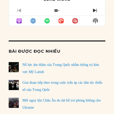
PREVIOUS
SHOW
NEXT
EPISODE
EPISODES
EPISO
Show
LIST
Podcast
Informat
BÀI ĐƯỢC ĐỌC NHIỀU
Nỗ lực âm thầm của Trung Quốc nhằm thống trị khu
vực Mỹ Latinh
Giai đoạn tiếp theo trong cuộc trấn áp các dân tộc thiểu
số của Trung Quốc
Mối nguy khi Châu Âu do dự hỗ trợ phòng không cho
Ukraine