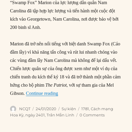
“Swamp Fox” Marion của lực lượng dân quân Nam
Carolina đã tập hợp lực lượng và tiến hành một cuộc đột
kích vào Georgetown, Nam Carolina, nơi được bảo vệ bởi
200 binh sĩ Anh.
Marion đã trở nên nổi tiếng với biệt danh Swamp Fox (Cáo
đầm lầy) vì khả năng tấn công và rút lui nhanh chóng vào
các vùng đầm lầy Nam Carolina mà không để lại dấu vết.
Chiến lược quân sự của ông được xem như một ví dụ của
chiến tranh du kích thế kỷ 18 và đã trở thành một phần cảm
hứng cho bộ phim
The Patriot
, với sự tham gia của Mel
“24/01/1781: Lực lượng Ái quốc đột k
Gibson.
Continue reading
Author
Posted
Categories
Tags
NCQT
24/01/2020
Sự kiện
1781
,
Cách mạng
on
Hoa Kỳ
,
ngày 2401
,
Trần Mẫn Linh
0 Comments