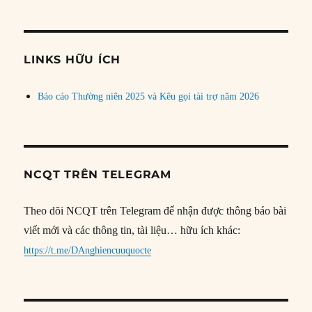
theo
chủ
đề
LINKS HỮU ÍCH
Báo cáo Thường niên 2025 và Kêu gọi tài trợ năm 2026
NCQT TRÊN TELEGRAM
Theo dõi NCQT trên Telegram để nhận được thông báo bài
viết mới và các thông tin, tài liệu… hữu ích khác:
https://t.me/DAnghiencuuquocte