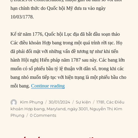
hạn chính thức do Quốc hội Mỹ đưa ra vào ngày
10/03/1778.
Kể từ năm 1776, Quốc hội Lục địa đã bắt đầu soạn thảo
Các điều khoản Hợp bang trong một quá trình rời rạc. Họ
đã phải đối mặt với những vấn đề tương tự như khi tiến
hành Hội nghị Hiến pháp năm 1787 sau này. Các bang lớn
muốn có số phiếu bầu tỷ lệ thuận với dân số, trong khi các
bang nhỏ muốn tiếp tục với hiện trạng là một phiếu bầu cho
“30/01/1781: Maryland phê chuẩn C
mỗi bang.
Continue reading
Author
Posted
Categories
Tags
Kim Phụng
30/01/2024
Sự kiện
1781
,
Các Điều
on
khoản Hợp bang
,
Maryland
,
ngày 3001
,
Nguyễn Thị Kim
Phụng
0 Comments