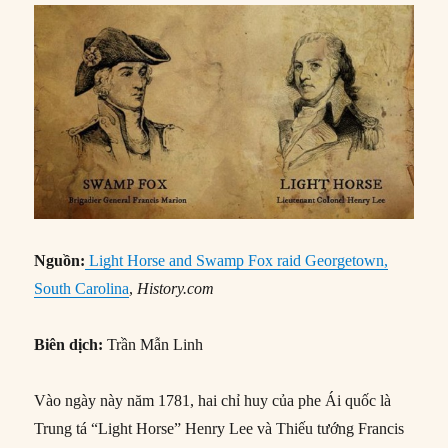
Nguồn:
Light Horse and Swamp Fox raid Georgetown,
South Carolina
,
History.com
Biên dịch:
Trần Mẫn Linh
Vào ngày này năm 1781, hai chỉ huy của phe Ái quốc là
Trung tá “Light Horse” Henry Lee và Thiếu tướng Francis