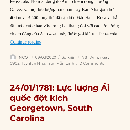
Pensacola, Florida, đang do Anh chiếm đóng. Tướng
Galvez và một lực lượng hải quân Tây Ban Nha gồm hơn
40 tàu và 3.500 thủy thủ đã cập bến Đảo Santa Rosa và bắt
đầu một cuộc bao vây trong hai tháng đối với các lực lượng
chiếm đóng của Anh – sau này được gọi là Trận Pensacola.
“09/03/1781: Tây Ban Nha bao vây thành phố P
Continue reading
Author
Posted
Categories
Tags
NCQT
09/03/2020
Sự kiện
1781
,
Anh
,
ngày
on
0903
,
Tây Ban Nha
,
Trần Mẫn Linh
0 Comments
24/01/1781: Lực lượng Ái
quốc đột kích
Georgetown, South
Carolina