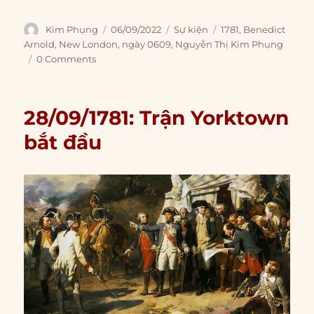
Author
Posted
Categories
Tags
Kim Phụng
06/09/2022
Sự kiện
1781
,
Benedict
on
Arnold
,
New London
,
ngày 0609
,
Nguyễn Thị Kim Phụng
0 Comments
28/09/1781: Trận Yorktown
bắt đầu