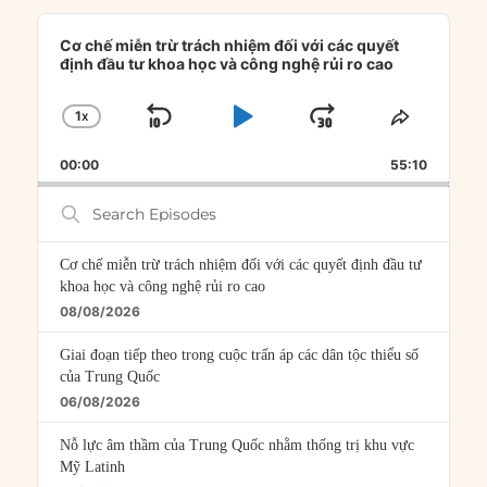
Audio
Player
Cơ chế miễn trừ trách nhiệm đối với các quyết
định đầu tư khoa học và công nghệ rủi ro cao
1
X
SKIP
PLAY
JUMP
CHANGE
SHARE
PLAYBACK
THIS
BACKWARD
PAUSE
FORWARD
00:00
RATE
55:10
EPISOD
Search
Episodes
Cơ chế miễn trừ trách nhiệm đối với các quyết định đầu tư
khoa học và công nghệ rủi ro cao
08/08/2026
Giai đoạn tiếp theo trong cuộc trấn áp các dân tộc thiểu số
của Trung Quốc
06/08/2026
Nỗ lực âm thầm của Trung Quốc nhằm thống trị khu vực
Mỹ Latinh