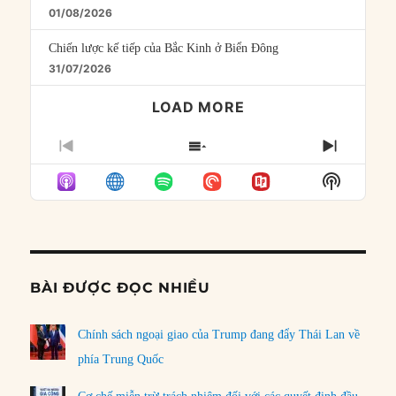
01/08/2026
Chiến lược kế tiếp của Bắc Kinh ở Biển Đông
31/07/2026
LOAD MORE
PREVIOUS
SHOW
NEXT
EPISODE
EPISODES
EPISO
Show
LIST
Podcast
Informat
BÀI ĐƯỢC ĐỌC NHIỀU
Chính sách ngoại giao của Trump đang đẩy Thái Lan về
phía Trung Quốc