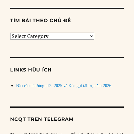
TÌM BÀI THEO CHỦ ĐỀ
Tìm
bài
theo
chủ
đề
LINKS HỮU ÍCH
Báo cáo Thường niên 2025 và Kêu gọi tài trợ năm 2026
NCQT TRÊN TELEGRAM