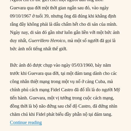
Guevara qua đời một thời gian ngắn sau đó, vào ngày
09/10/1967 ở tuổi 39, nhưng ông đã đúng khi khẳng định
rằng đây không phải là dấu chấm hết cho di sản của mình.
Ngày nay, di sản đó gần như luôn gắn liền với một bức ảnh
duy nhất,
Guerrillero Heroico
, mà một số người đã gọi là
bức ảnh nổi tiếng nhất thế giới.
Bức ảnh đó được chụp vào ngày 05/03/1960, bảy năm
trước khi Guevara qua đời, tại một đám tang dành cho các
công nhân thiệt mạng trong một vụ nổ ở cảng Cuba, mà
chính phủ cách mạng Fidel Castro đã đổ lỗi là do người Mỹ
tiến hành. Guevara, một vị tướng trong cuộc cách mạng,
đồng thời là bộ não đứng sau chế độ Castro, đã đứng nhìn
chăm chú khi Fidel phát biểu đầy phẫn nộ tại đám tang.
“05/03/1960: Ra đời bức ảnh mang tính biểu t
Continue reading