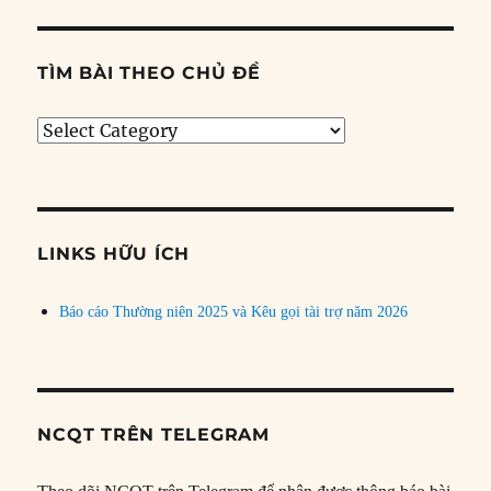
TÌM BÀI THEO CHỦ ĐỀ
Tìm
bài
theo
chủ
đề
LINKS HỮU ÍCH
Báo cáo Thường niên 2025 và Kêu gọi tài trợ năm 2026
NCQT TRÊN TELEGRAM