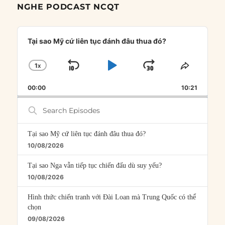
NGHE PODCAST NCQT
Audio
Player
Tại sao Mỹ cứ liên tục đánh đâu thua đó?
1
X
SKIP
PLAY
JUMP
CHANGE
SHARE
PLAYBACK
THIS
BACKWARD
PAUSE
FORWARD
00:00
RATE
10:21
EPISOD
Search
Episodes
Tại sao Mỹ cứ liên tục đánh đâu thua đó?
10/08/2026
Tại sao Nga vẫn tiếp tục chiến đấu dù suy yếu?
10/08/2026
Hình thức chiến tranh với Đài Loan mà Trung Quốc có thể
chọn
09/08/2026