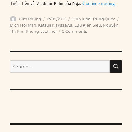
“Trung Q
Triều Tiên và Vladimir Putin của Nga.
Continue reading
Author
Posted
Categories
Tags
Kim Phụng
17/09/2025
Bình luận
,
Trung Quốc
on
Dịch Hội Mãn
,
Katsuji Nakazawa
,
Lưu Kiến Siêu
,
Nguyễn
Thị Kim Phụng
,
sách nói
0 Comments
SE
Search
for: