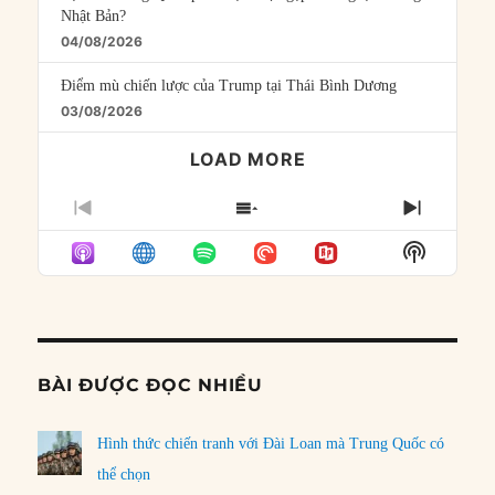
Nhật Bản?
04/08/2026
Điểm mù chiến lược của Trump tại Thái Bình Dương
03/08/2026
LOAD MORE
PREVIOUS
SHOW
NEXT
EPISODE
EPISODES
EPISO
Show
LIST
Podcast
Informat
BÀI ĐƯỢC ĐỌC NHIỀU
Hình thức chiến tranh với Đài Loan mà Trung Quốc có
thể chọn