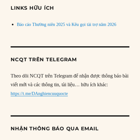
đề
LINKS HỮU ÍCH
Báo cáo Thường niên 2025 và Kêu gọi tài trợ năm 2026
NCQT TRÊN TELEGRAM
Theo dõi NCQT trên Telegram để nhận được thông báo bài
viết mới và các thông tin, tài liệu… hữu ích khác:
https://t.me/DAnghiencuuquocte
NHẬN THÔNG BÁO QUA EMAIL