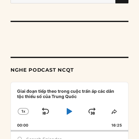
for:
NGHE PODCAST NCQT
Audio
Player
Giai đoạn tiếp theo trong cuộc trấn áp các dân
tộc thiểu số của Trung Quốc
1
X
SKIP
PLAY
JUMP
CHANGE
SHARE
PLAYBACK
THIS
BACKWARD
PAUSE
FORWARD
00:00
RATE
16:25
EPISOD
Search