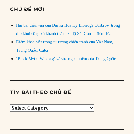
CHỦ ĐỀ MỚI
Hai bài diễn văn của Đại sứ Hoa Kỳ Elbridge Durbrow trong
dịp khởi công và khánh thành xa lộ Sài Gòn – Biên Hòa
Điểm khác biệt trong tư tưởng chiến tranh của Việt Nam,
Trung Quốc, Cuba
‘Black Myth: Wukong’ và sức mạnh mềm của Trung Quốc
TÌM BÀI THEO CHỦ ĐỀ
Tìm
bài
theo
chủ