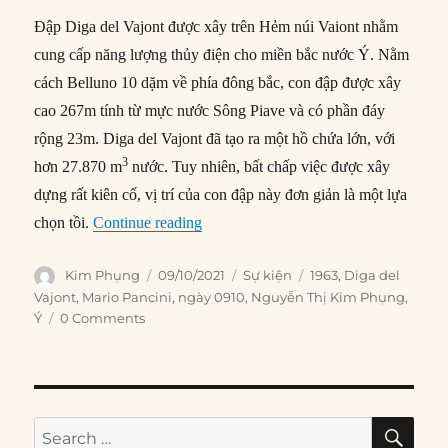
Đập Diga del Vajont được xây trên Hẻm núi Vaiont nhằm
cung cấp năng lượng thủy điện cho miền bắc nước Ý. Nằm
cách Belluno 10 dặm về phía đông bắc, con đập được xây
cao 267m tính từ mực nước Sông Piave và có phần đáy
rộng 23m. Diga del Vajont đã tạo ra một hồ chứa lớn, với
3
hơn 27.870 m
nước. Tuy nhiên, bất chấp việc được xây
dựng rất kiên cố, vị trí của con đập này đơn giản là một lựa
“09/10/1963: Lở đất giết chết hàng ng
chọn tồi.
Continue reading
Author
Posted
Categories
Tags
Kim Phụng
09/10/2021
Sự kiện
1963
,
Diga del
on
Vajont
,
Mario Pancini
,
ngày 0910
,
Nguyễn Thị Kim Phụng
,
Ý
0 Comments
SE
Search