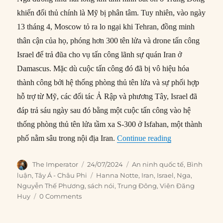
khiến đối thủ chính là Mỹ bị phân tâm. Tuy nhiên, vào ngày
13 tháng 4, Moscow tỏ ra lo ngại khi Tehran, đồng minh
thân cận của họ, phóng hơn 300 tên lửa và drone tấn công
Israel để trả đũa cho vụ tấn công lãnh sự quán Iran ở
Damascus. Mặc dù cuộc tấn công đó đã bị vô hiệu hóa
thành công bởi hệ thống phòng thủ tên lửa và sự phối hợp
hỗ trợ từ Mỹ, các đối tác Ả Rập và phương Tây, Israel đã
đáp trả sáu ngày sau đó bằng một cuộc tấn công vào hệ
thống phòng thủ tên lửa tầm xa S-300 ở Isfahan, một thành
“Nga muốn gì ở
phố nằm sâu trong nội địa Iran.
Continue reading
Author
Posted
Categories
The Imperator
24/07/2024
An ninh quốc tế
,
Bình
on
Tags
luận
,
Tây Á - Châu Phi
Hanna Notte
,
Iran
,
Israel
,
Nga
,
Nguyễn Thế Phương
,
sách nói
,
Trung Đông
,
Viên Đăng
Huy
0 Comments