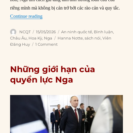
riêng mình mà không bị cản trở bởi các rào cản và quy tắc.
“Trump làm đảo lộn kỳ vọng của Nga như thế n
Continue reading
Author
Posted
Categories
NCQT
15/05/2026
An ninh quốc tế
,
Bình luận
,
on
Tags
Châu Âu
,
Hoa Kỳ
,
Nga
Hanna Notte
,
sách nói
,
Viên
Đăng Huy
1 Comment
Những giới hạn của
quyền lực Nga