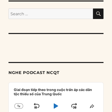
SE
Search
for:
NGHE PODCAST NCQT
Audio
Player
Giai đoạn tiếp theo trong cuộc trấn áp các dân
tộc thiểu số của Trung Quốc
1
X
SKIP
PLAY
JUMP
CHANGE
SHARE