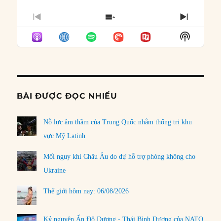
PREVIOUS
SHOW
NEXT
EPISODE
EPISODES
EPISO
Show
LIST
Podcast
Informat
BÀI ĐƯỢC ĐỌC NHIỀU
Nỗ lực âm thầm của Trung Quốc nhằm thống trị khu
vực Mỹ Latinh
Mối nguy khi Châu Âu do dự hỗ trợ phòng không cho
Ukraine
Thế giới hôm nay: 06/08/2026
Kỷ nguyên Ấn Độ Dương - Thái Bình Dương của NATO