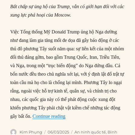
Bất chấp sự ủng hộ của Trump, vẫn có giới hạn đối với các
xung lực phá hoại của Moscow.
Việc Tổng thống Mỹ Donald Trump ủng hộ Nga dường
như đang làm gia tăng mối đe dọa đã gây báo động ở các
thủ đô phương Tây suốt năm qua: sự liên kết của một nhóm
đối thủ đáng gờm, bao gồm Trung Quốc, Iran, Triều Tiên,
và Nga, trong một “trục biến động” do Nga đứng đầu. Cả
bốn nước đều theo chủ nghĩa xét lại, với ý định lật đổ trật tự
toàn cầu mà họ cho là chống lại mình. Phương Tây lo ngại
rằng, ngoài việc hỗ trợ kinh tế, quân sự, và chính trị cho
nhau, các quốc gia này có thể phát động cuộc xung đột
khiến phương Tây phải chật vật kiềm chế những tác động
“Nga sẵn lòng gây biến động toàn cầ
gây bất ổn.
Continue reading
Author
Posted
Categories
Kim Phụng
06/03/2025
An ninh quốc tế
,
Bình