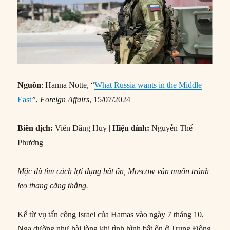
Nguồn
: Hanna Notte, “
What Russia wants in the Middle
East
”
,
Foreign Affairs
, 15/07/2024
Biên dịch:
Viên Đăng Huy |
Hiệu đính:
Nguyễn Thế
Phương
Mặc dù tìm cách lợi dụng bất ổn, Moscow vẫn muốn tránh
leo thang căng thẳng.
Kể từ vụ tấn công Israel của Hamas vào ngày 7 tháng 10,
Nga dường như hài lòng khi tình hình bất ổn ở Trung Đông