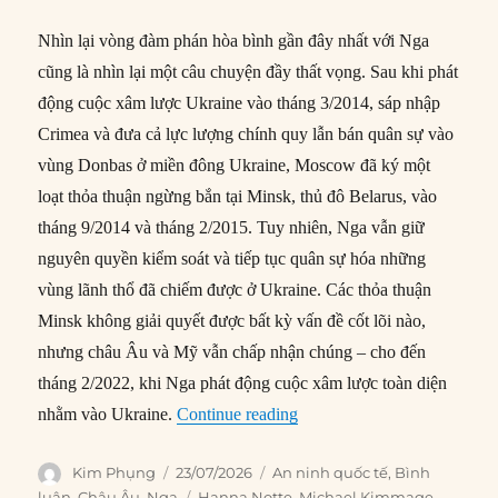
Nhìn lại vòng đàm phán hòa bình gần đây nhất với Nga
cũng là nhìn lại một câu chuyện đầy thất vọng. Sau khi phát
động cuộc xâm lược Ukraine vào tháng 3/2014, sáp nhập
Crimea và đưa cả lực lượng chính quy lẫn bán quân sự vào
vùng Donbas ở miền đông Ukraine, Moscow đã ký một
loạt thỏa thuận ngừng bắn tại Minsk, thủ đô Belarus, vào
tháng 9/2014 và tháng 2/2015. Tuy nhiên, Nga vẫn giữ
nguyên quyền kiểm soát và tiếp tục quân sự hóa những
vùng lãnh thổ đã chiếm được ở Ukraine. Các thỏa thuận
Minsk không giải quyết được bất kỳ vấn đề cốt lõi nào,
nhưng châu Âu và Mỹ vẫn chấp nhận chúng – cho đến
tháng 2/2022, khi Nga phát động cuộc xâm lược toàn diện
“Putin sẽ biến lệnh ngừng b
nhằm vào Ukraine.
Continue reading
Author
Posted
Categories
Kim Phụng
23/07/2026
An ninh quốc tế
,
Bình
on
Tags
luận
,
Châu Âu
,
Nga
Hanna Notte
,
Michael Kimmage
,