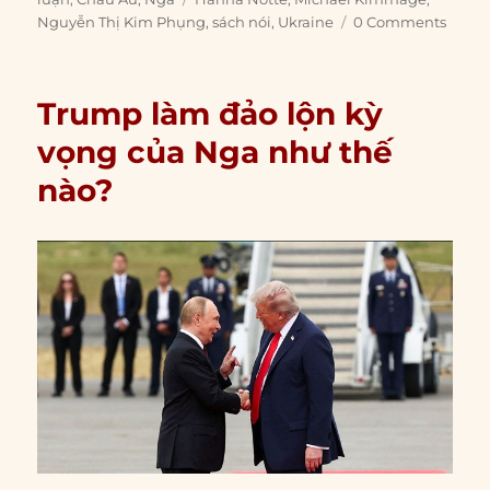
Nguyễn Thị Kim Phụng
,
sách nói
,
Ukraine
0 Comments
Trump làm đảo lộn kỳ
vọng của Nga như thế
nào?