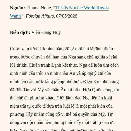
Nguồn:
Hanna Notte, “
This Is Not the World Russia
Wants
”,
Foreign Affairs
, 07/05/2026
Biên dịch:
Viên Đăng Huy
Cuộc xâm lược Ukraine năm 2022 mới chỉ là đỉnh điểm
trong bước chuyển dài hạn của Nga sang chủ nghĩa xét lại.
Kể từ khi Chiến tranh Lạnh kết thúc, Nga đã luôn tìm cách
định hình cấu trúc an ninh châu Âu và áp đặt ý chí của
mình lên các nước láng giềng nhỏ hơn. Điện Kremlin cũng
đã đối đầu với Mỹ và châu Âu tại Liên Hợp Quốc cùng các
thể chế đa phương khác. Giới lãnh đạo Nga lên án khái
niệm trật tự quốc tế dựa trên luật lệ là một phát kiến của
phương Tây nhằm củng cố vị thế bá quyền của Mỹ. Tự
đóng vai đội quân tiên phong thúc đẩy một trật tự đa cực
hơn, Nga tìm cách gia tăng tầm ảnh hưởng toàn cầu của