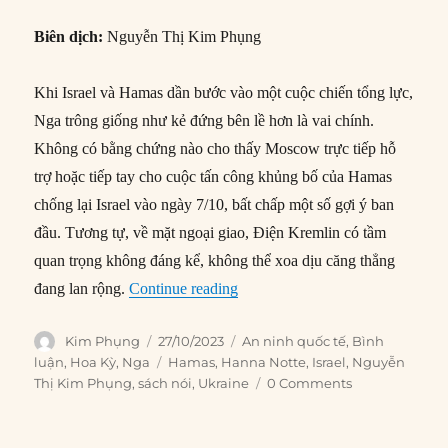
Biên dịch:
Nguyễn Thị Kim Phụng
Khi Israel và Hamas dần bước vào một cuộc chiến tổng lực,
Nga trông giống như kẻ đứng bên lề hơn là vai chính.
Không có bằng chứng nào cho thấy Moscow trực tiếp hỗ
trợ hoặc tiếp tay cho cuộc tấn công khủng bố của Hamas
chống lại Israel vào ngày 7/10, bất chấp một số gợi ý ban
đầu. Tương tự, về mặt ngoại giao, Điện Kremlin có tầm
quan trọng không đáng kể, không thể xoa dịu căng thẳng
“Nga đang hưởng lợi từ xung đột
đang lan rộng.
Continue reading
Author
Posted
Categories
Kim Phụng
27/10/2023
An ninh quốc tế
,
Bình
on
Tags
luận
,
Hoa Kỳ
,
Nga
Hamas
,
Hanna Notte
,
Israel
,
Nguyễn
Thị Kim Phụng
,
sách nói
,
Ukraine
0 Comments