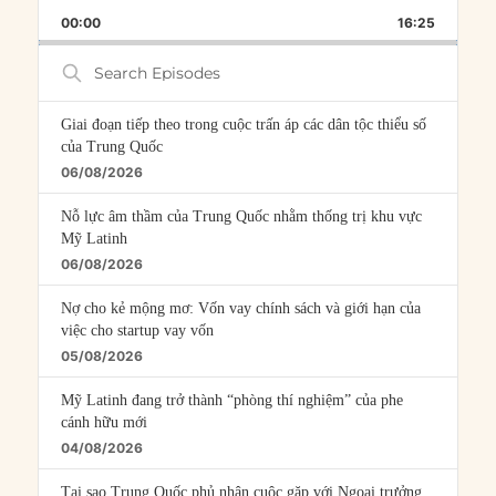
PLAYBACK
THIS
BACKWARD
PAUSE
FORWARD
00:00
RATE
16:25
EPISOD
Search
Episodes
Giai đoạn tiếp theo trong cuộc trấn áp các dân tộc thiểu số
của Trung Quốc
06/08/2026
Nỗ lực âm thầm của Trung Quốc nhằm thống trị khu vực
Mỹ Latinh
06/08/2026
Nợ cho kẻ mộng mơ: Vốn vay chính sách và giới hạn của
việc cho startup vay vốn
05/08/2026
Mỹ Latinh đang trở thành “phòng thí nghiệm” của phe
cánh hữu mới
04/08/2026
Tại sao Trung Quốc phủ nhận cuộc gặp với Ngoại trưởng