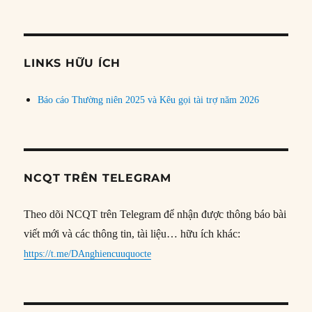
bài
theo
chủ
đề
LINKS HỮU ÍCH
Báo cáo Thường niên 2025 và Kêu gọi tài trợ năm 2026
NCQT TRÊN TELEGRAM
Theo dõi NCQT trên Telegram để nhận được thông báo bài
viết mới và các thông tin, tài liệu… hữu ích khác:
https://t.me/DAnghiencuuquocte