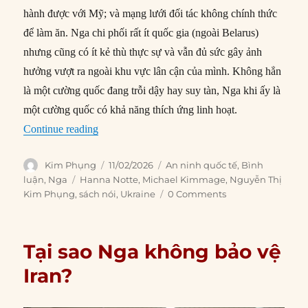
hành được với Mỹ; và mạng lưới đối tác không chính thức
để làm ăn. Nga chi phối rất ít quốc gia (ngoài Belarus)
nhưng cũng có ít kẻ thù thực sự và vẫn đủ sức gây ảnh
hưởng vượt ra ngoài khu vực lân cận của mình. Không hẳn
là một cường quốc đang trỗi dậy hay suy tàn, Nga khi ấy là
một cường quốc có khả năng thích ứng linh hoạt.
“Những giới hạn của quyền lực Nga”
Continue reading
Author
Posted
Categories
Kim Phụng
11/02/2026
An ninh quốc tế
,
Bình
on
Tags
luận
,
Nga
Hanna Notte
,
Michael Kimmage
,
Nguyễn Thị
Kim Phụng
,
sách nói
,
Ukraine
0 Comments
Tại sao Nga không bảo vệ
Iran?