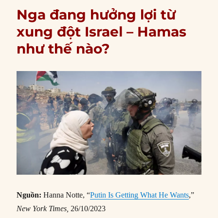
Nga đang hưởng lợi từ
xung đột Israel – Hamas
như thế nào?
Nguồn:
Hanna Notte, “
Putin Is Getting What He Wants
,”
New York Times,
26/10/2023