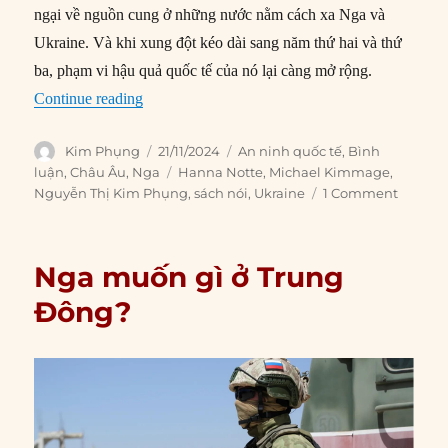
ngại về nguồn cung ở những nước nằm cách xa Nga và
Ukraine. Và khi xung đột kéo dài sang năm thứ hai và thứ
ba, phạm vi hậu quả quốc tế của nó lại càng mở rộng.
“Chiến tranh Ukraine đã trở thành một cuộc chiế
Continue reading
Author
Posted
Categories
Kim Phụng
21/11/2024
An ninh quốc tế
,
Bình
on
Tags
luận
,
Châu Âu
,
Nga
Hanna Notte
,
Michael Kimmage
,
Nguyễn Thị Kim Phụng
,
sách nói
,
Ukraine
1 Comment
Nga muốn gì ở Trung
Đông?