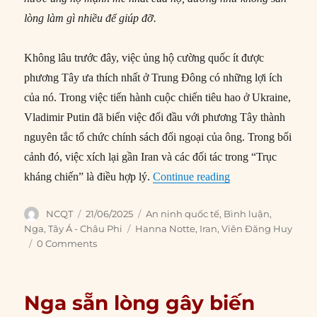
lòng làm gì nhiều để giúp đỡ.
Không lâu trước đây, việc ủng hộ cường quốc ít được
phương Tây ưa thích nhất ở Trung Đông có những lợi ích
của nó. Trong việc tiến hành cuộc chiến tiêu hao ở Ukraine,
Vladimir Putin đã biến việc đối đầu với phương Tây thành
nguyên tắc tổ chức chính sách đối ngoại của ông. Trong bối
cảnh đó, việc xích lại gần Iran và các đối tác trong “Trục
“Tại sao Nga không
kháng chiến” là điều hợp lý.
Continue reading
Author
Posted
Categories
NCQT
21/06/2025
An ninh quốc tế
,
Bình luận
,
on
Tags
Nga
,
Tây Á - Châu Phi
Hanna Notte
,
Iran
,
Viên Đăng Huy
0 Comments
Nga sẵn lòng gây biến