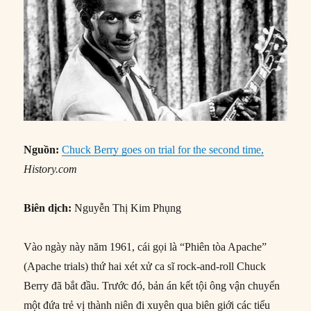
Nguồn:
Chuck Berry goes on trial for the second time,
History.com
Biên dịch:
Nguyễn Thị Kim Phụng
Vào ngày này năm 1961, cái gọi là “Phiên tòa Apache”
(Apache trials) thứ hai xét xử ca sĩ rock-and-roll Chuck
Berry đã bắt đầu. Trước đó, bản án kết tội ông vận chuyển
một đứa trẻ vị thành niên đi xuyên qua biên giới các tiểu