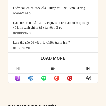
Điểm mù chiến lược của Trump tại Thái Bình Dương
03/08/2026
Đặt cược vào thất bại: Các quỹ đầu tư mạo hiểm quốc gia
và khía cạnh chính trị của vốn rủi ro
02/08/2026
Làm thế nào để kết thúc Chiến tranh Iran?
01/08/2026
LOAD MORE
PREVIOUS
SHOW
NEXT
EPISODE
EPISODES
EPISO
Show
LIST
Podcast
Informat