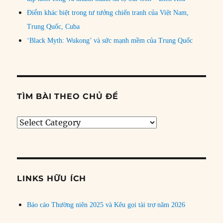
Điểm khác biệt trong tư tưởng chiến tranh của Việt Nam,
Trung Quốc, Cuba
‘Black Myth: Wukong’ và sức mạnh mềm của Trung Quốc
TÌM BÀI THEO CHỦ ĐỀ
Tìm
bài
theo
chủ
đề
LINKS HỮU ÍCH
Báo cáo Thường niên 2025 và Kêu gọi tài trợ năm 2026