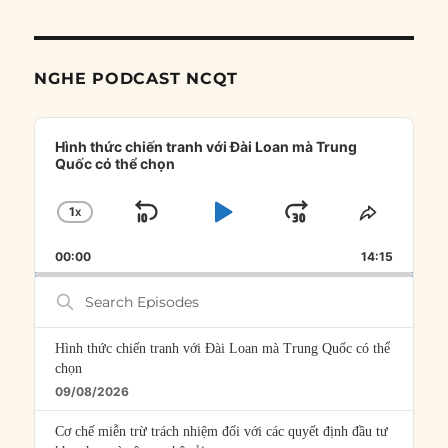
NGHE PODCAST NCQT
Audio
Player
Hình thức chiến tranh với Đài Loan mà Trung
Quốc có thể chọn
1
X
SKIP
PLAY
JUMP
CHANGE
SHARE
PLAYBACK
THIS
BACKWARD
PAUSE
FORWARD
00:00
RATE
14:15
EPISOD
Search
Episodes
Hình thức chiến tranh với Đài Loan mà Trung Quốc có thể
chọn
09/08/2026
Cơ chế miễn trừ trách nhiệm đối với các quyết định đầu tư