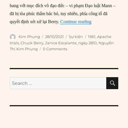
bang với mục đích vô đạo đức – vi phạm Đạo luật Mann –
đã bị tòa phúc thẩm bác bỏ, tuy nhiên, phía công tố đã
“28/10/1961: Ca sĩ 
quyết định xét xử lại Berry.
Continue reading
Author
Posted
Categories
Tags
Kim Phụng
28/10/2021
Sự kiện
1961
,
Apache
on
trials
,
Chuck Berry
,
Janice Escalante
,
ngày 2810
,
Nguyễn
Thị Kim Phụng
0 Comments
SE
Search
for: