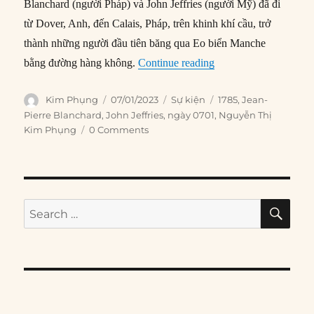
Blanchard (người Pháp) và John Jeffries (người Mỹ) đã đi
từ Dover, Anh, đến Calais, Pháp, trên khinh khí cầu, trở
thành những người đầu tiên băng qua Eo biển Manche
“07/01/1785: Hai nhà
bằng đường hàng không.
Continue reading
Author
Posted
Categories
Tags
Kim Phụng
07/01/2023
Sự kiện
1785
,
Jean-
on
Pierre Blanchard
,
John Jeffries
,
ngày 0701
,
Nguyễn Thị
Kim Phụng
0 Comments
SE
Search
for: