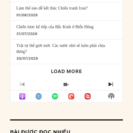
Làm thế nào để kết thúc Chiến tranh Iran?
01/08/2026
Chiến lược kế tiếp của Bắc Kinh ở Biển Đông
31/07/2026
Trật tự thế giới mới: Các nước nhỏ sẽ luôn phải chịu
đựng?
30/07/2026
LOAD MORE
PREVIOUS
SHOW
NEXT
EPISODE
EPISODES
EPISO
Show
LIST
Podcast
Informat
BÀI ĐƯỢC ĐỌC NHIỀU