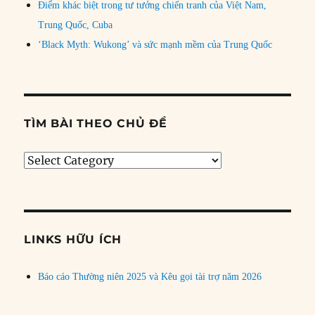
Điểm khác biệt trong tư tưởng chiến tranh của Việt Nam,
Trung Quốc, Cuba
‘Black Myth: Wukong’ và sức mạnh mềm của Trung Quốc
TÌM BÀI THEO CHỦ ĐỀ
Tìm
bài
theo
chủ
đề
LINKS HỮU ÍCH
Báo cáo Thường niên 2025 và Kêu gọi tài trợ năm 2026