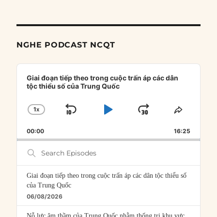
NGHE PODCAST NCQT
Audio
Player
Giai đoạn tiếp theo trong cuộc trấn áp các dân
tộc thiểu số của Trung Quốc
1
X
SKIP
PLAY
JUMP
CHANGE
SHARE
PLAYBACK
THIS
BACKWARD
PAUSE
FORWARD
00:00
RATE
16:25
EPISOD
Search
Episodes
Giai đoạn tiếp theo trong cuộc trấn áp các dân tộc thiểu số
của Trung Quốc
06/08/2026
Nỗ lực âm thầm của Trung Quốc nhằm thống trị khu vực