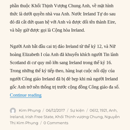
phần thuộc Khối Thịnh Vượng Chung Anh, về mặt hình
thức là dưới quyền nhà vua Anh. Nước Ireland Tự do sau
đó đã cắt đứt quan hệ với Anh và được đổi tên thành Eire,
và bây giờ được gọi là Cộng hòa Ireland.
Người Anh bắt đầu cai trị đảo Ireland từ thế kỷ 12, và Nữ
hoàng Elizabeth I của Anh đã khuyến khích người Tin lành
Scotland di cư quy mô lớn sang Ireland trong thế kỷ 16.
Trong những thế kỷ tiếp theo, hàng loạt cuộc nổi dậy của
người Công giáo Ireland đã bị đè bẹp khi mà người Ireland
gốc Anh trở nên thống trị trước cộng đồng Công giáo đa số.
“06/12/1921: Nước Ireland Tự do được thành lậ
Continue reading
Author
Posted
Categories
Tags
Kim Phụng
06/12/2017
Sự kiện
0612
,
1921
,
Anh
,
on
Ireland
,
Irish Free State
,
Khối Thịnh vượng Chung
,
Nguyễn
Thị Kim Phụng
0 Comments