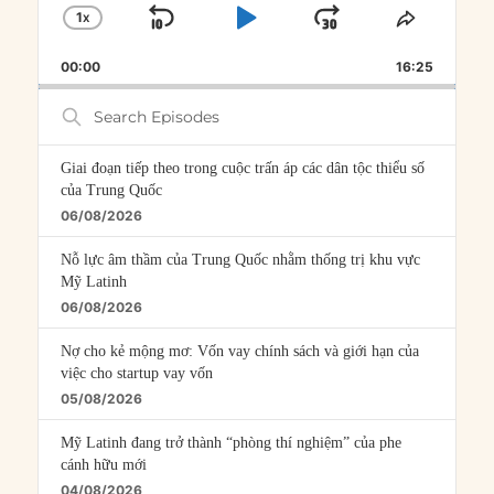
1
X
SKIP
PLAY
JUMP
CHANGE
SHARE
PLAYBACK
THIS
BACKWARD
PAUSE
FORWARD
00:00
RATE
16:25
EPISOD
Search
Episodes
Giai đoạn tiếp theo trong cuộc trấn áp các dân tộc thiểu số
của Trung Quốc
06/08/2026
Nỗ lực âm thầm của Trung Quốc nhằm thống trị khu vực
Mỹ Latinh
06/08/2026
Nợ cho kẻ mộng mơ: Vốn vay chính sách và giới hạn của
việc cho startup vay vốn
05/08/2026
Mỹ Latinh đang trở thành “phòng thí nghiệm” của phe
cánh hữu mới
04/08/2026