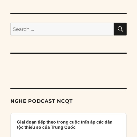
SE
Search
for:
NGHE PODCAST NCQT
Audio
Player
Giai đoạn tiếp theo trong cuộc trấn áp các dân
tộc thiểu số của Trung Quốc