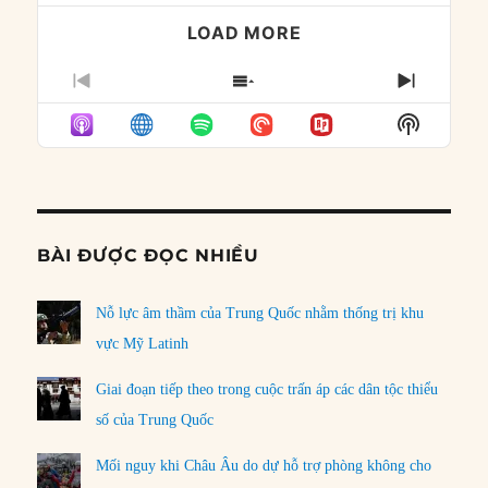
LOAD MORE
PREVIOUS
SHOW
NEXT
EPISODE
EPISODES
EPISO
Show
LIST
Podcast
Informat
BÀI ĐƯỢC ĐỌC NHIỀU
Nỗ lực âm thầm của Trung Quốc nhằm thống trị khu
vực Mỹ Latinh
Giai đoạn tiếp theo trong cuộc trấn áp các dân tộc thiểu
số của Trung Quốc
Mối nguy khi Châu Âu do dự hỗ trợ phòng không cho