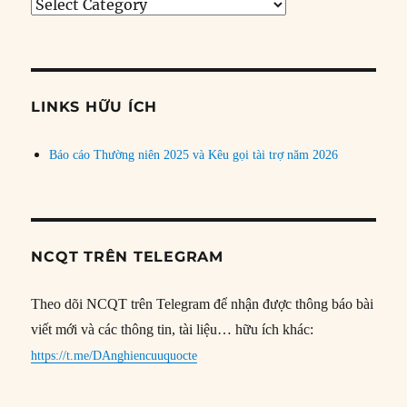
Tìm
bài
theo
chủ
đề
LINKS HỮU ÍCH
Báo cáo Thường niên 2025 và Kêu gọi tài trợ năm 2026
NCQT TRÊN TELEGRAM
Theo dõi NCQT trên Telegram để nhận được thông báo bài
viết mới và các thông tin, tài liệu… hữu ích khác:
https://t.me/DAnghiencuuquocte