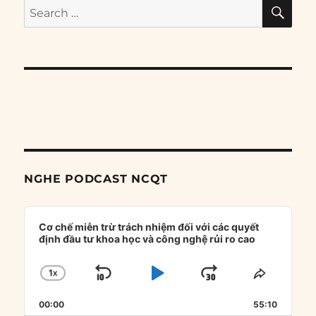
SE
Search
for:
NGHE PODCAST NCQT
Audio
Player
Cơ chế miễn trừ trách nhiệm đối với các quyết
định đầu tư khoa học và công nghệ rủi ro cao
1
X
SKIP
PLAY
JUMP
CHANGE
SHARE
PLAYBACK
THIS
BACKWARD
PAUSE
FORWARD
00:00
RATE
55:10
EPISOD