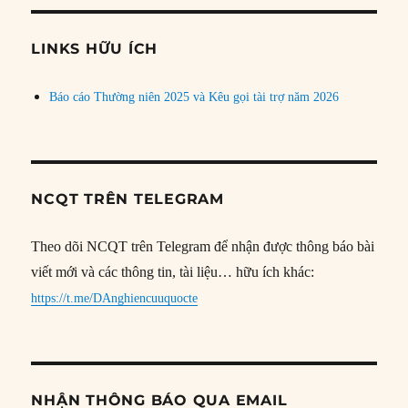
chủ
đề
LINKS HỮU ÍCH
Báo cáo Thường niên 2025 và Kêu gọi tài trợ năm 2026
NCQT TRÊN TELEGRAM
Theo dõi NCQT trên Telegram để nhận được thông báo bài
viết mới và các thông tin, tài liệu… hữu ích khác:
https://t.me/DAnghiencuuquocte
NHẬN THÔNG BÁO QUA EMAIL