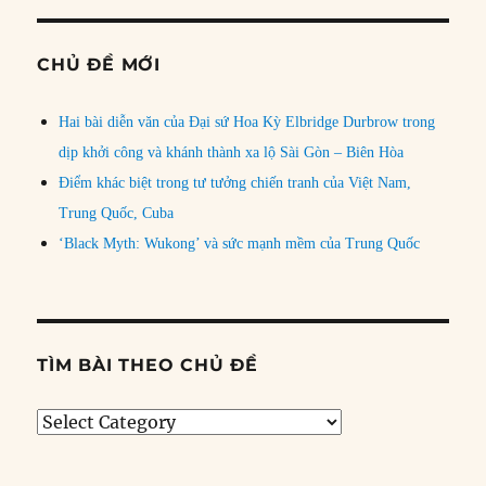
CHỦ ĐỀ MỚI
Hai bài diễn văn của Đại sứ Hoa Kỳ Elbridge Durbrow trong
dịp khởi công và khánh thành xa lộ Sài Gòn – Biên Hòa
Điểm khác biệt trong tư tưởng chiến tranh của Việt Nam,
Trung Quốc, Cuba
‘Black Myth: Wukong’ và sức mạnh mềm của Trung Quốc
TÌM BÀI THEO CHỦ ĐỀ
Tìm
bài
theo