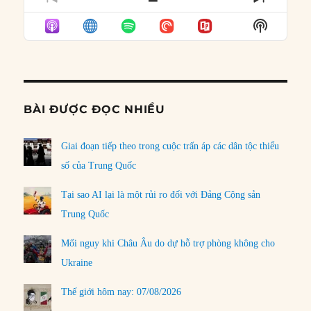
PREVIOUS
SHOW
NEXT
EPISODE
EPISODES
EPISO
Show
LIST
Podcast
Informat
BÀI ĐƯỢC ĐỌC NHIỀU
Giai đoạn tiếp theo trong cuộc trấn áp các dân tộc thiểu
số của Trung Quốc
Tại sao AI lại là một rủi ro đối với Đảng Cộng sản
Trung Quốc
Mối nguy khi Châu Âu do dự hỗ trợ phòng không cho
Ukraine
Thế giới hôm nay: 07/08/2026