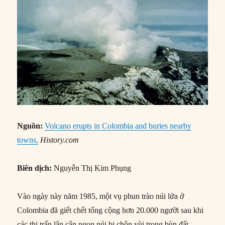
Nguồn:
Volcano erupts in Colombia and buries nearby
towns,
History.com
Biên dịch:
Nguyễn Thị Kim Phụng
Vào ngày này năm 1985, một vụ phun trào núi lửa ở
Colombia đã giết chết tổng cộng hơn 20.000 người sau khi
các thị trấn lân cận ngọn núi bị chôn vùi trong bùn đất,