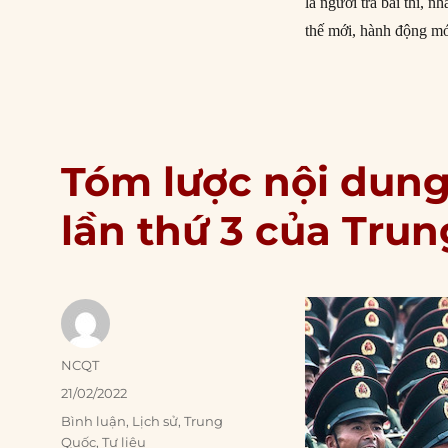
là người trả bài thi, n
thế mới, hành động mới
Tóm lược nội dung
lần thứ 3 của Tru
Author
NCQT
Posted
21/02/2022
on
Categories
Bình luận
,
Lịch sử
,
Trung
Quốc
,
Tư liệu