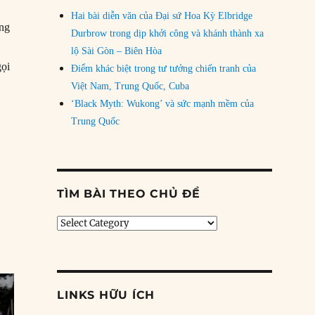
Hai bài diễn văn của Đại sứ Hoa Kỳ Elbridge
ung
Durbrow trong dịp khởi công và khánh thành xa
n
lộ Sài Gòn – Biên Hòa
gọi
Điểm khác biệt trong tư tưởng chiến tranh của
 3 của Trung ương ĐCSTQ (P11)”
Việt Nam, Trung Quốc, Cuba
‘Black Myth: Wukong’ và sức mạnh mềm của
Trung Quốc
TÌM BÀI THEO CHỦ ĐỀ
Tìm
bài
theo
chủ
đề
LINKS HỮU ÍCH