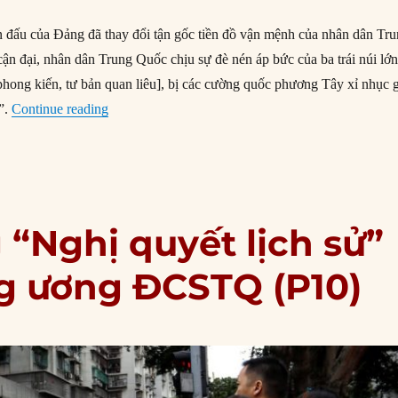
 đấu của Đảng đã thay đổi tận gốc tiền đồ vận mệnh của nhân dân Tr
cận đại, nhân dân Trung Quốc chịu sự đè nén áp bức của ba trái núi lớ
phong kiến, tư bản quan liêu], bị các cường quốc phương Tây xỉ nhục 
“Tóm lược nội dung “Nghị quyết lịch sử” lần thứ
”.
Continue reading
 “Nghị quyết lịch sử”
ng ương ĐCSTQ (P10)