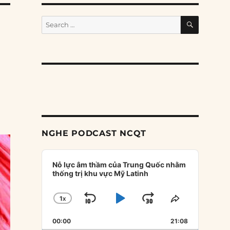
SEARCH
Search
for:
NGHE PODCAST NCQT
Audio
Player
Nỗ lực âm thầm của Trung Quốc nhằm
thống trị khu vực Mỹ Latinh
1
X
SKIP
PLAY
JUMP
CHANGE
SHARE
PLAYBACK
THIS
BACKWARD
PAUSE
FORWARD
00:00
RATE
21:08
EPISODE