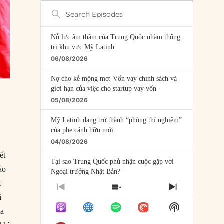
Search
Episodes
Nỗ lực âm thầm của Trung Quốc nhằm thống
trị khu vực Mỹ Latinh
06/08/2026
Nợ cho kẻ mộng mơ: Vốn vay chính sách và
giới hạn của việc cho startup vay vốn
05/08/2026
Mỹ Latinh đang trở thành “phòng thí nghiệm”
của phe cánh hữu mới
04/08/2026
ết
Tại sao Trung Quốc phủ nhận cuộc gặp với
ào
Ngoại trưởng Nhật Bản?
t
04/08/2026
PREVIOUS
SHOW
NEXT
i
EPISODE
EPISODES
EPISODE
Điểm mù chiến lược của Trump tại Thái Bình
Show
LIST
ta
Dương
Podcast