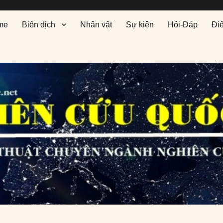
me
Biên dịch
Nhân vật
Sự kiện
Hỏi-Đáp
Đi