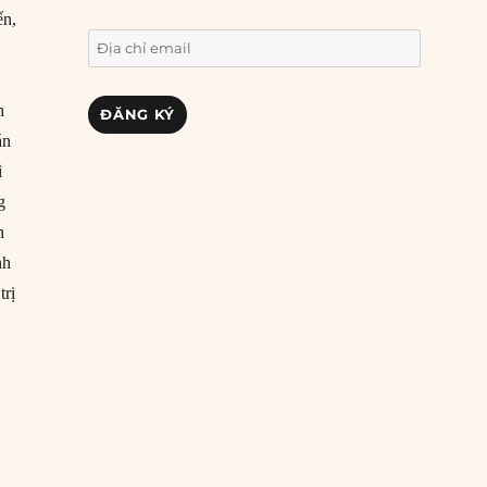
ển,
Địa
chỉ
email
h
ĐĂNG KÝ
án
ì
g
n
nh
trị
ương ĐCSTQ (P10)”