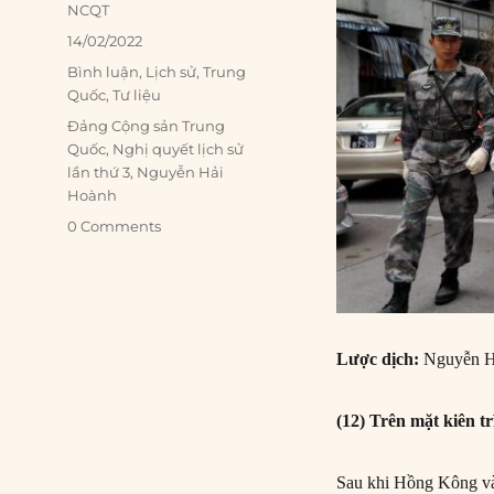
Author
NCQT
Posted
14/02/2022
on
Categories
Bình luận
,
Lịch sử
,
Trung
Quốc
,
Tư liệu
Tags
Đảng Cộng sản Trung
Quốc
,
Nghị quyết lịch sử
lần thứ 3
,
Nguyễn Hải
Hoành
0 Comments
Lược dịch:
Nguyễn H
(12) Trên mặt kiên t
Sau khi Hồng Kông và 