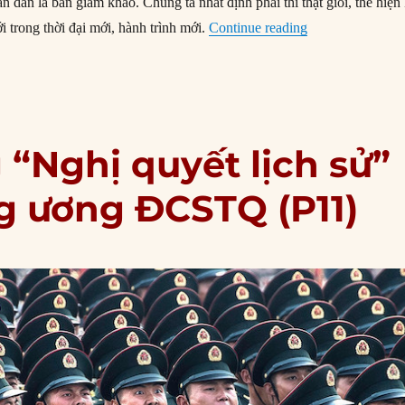
hân dân là ban giám khảo. Chúng ta nhất định phải thi thật giỏi, thể hiện
“Tóm lược nội d
 trong thời đại mới, hành trình mới.
Continue reading
 “Nghị quyết lịch sử”
ng ương ĐCSTQ (P11)