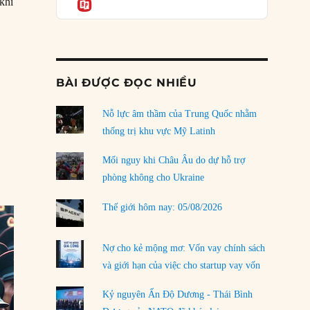
Informatio
03/08/2026
 khí
ung “Nghị quyết lịch sử” lần thứ 3 của Trung ương ĐCSTQ (P12)”
Đặt cược vào thất bại: Các quỹ đầu tư mạo
hiểm quốc gia và khía cạnh chính trị của vốn
rủi ro
02/08/2026
BÀI ĐƯỢC ĐỌC NHIỀU
Làm thế nào để kết thúc Chiến tranh Iran?
Nỗ lực âm thầm của Trung Quốc nhằm
01/08/2026
thống trị khu vực Mỹ Latinh
Chiến lược kế tiếp của Bắc Kinh ở Biển Đông
31/07/2026
Mối nguy khi Châu Âu do dự hỗ trợ
phòng không cho Ukraine
Trật tự thế giới mới: Các nước nhỏ sẽ luôn
phải chịu đựng?
Thế giới hôm nay: 05/08/2026
30/07/2026
Tập tìm cách chôn vùi bê bối chấn động vòng
Nợ cho kẻ mộng mơ: Vốn vay chính sách
tròn thân cận của mình
và giới hạn của việc cho startup vay vốn
29/07/2026
Kỷ nguyên Ấn Độ Dương - Thái Bình
LOAD MORE