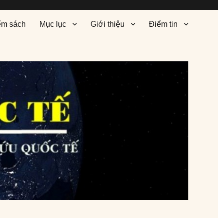
ểm sách
Mục lục
Giới thiệu
Điểm tin