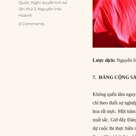
Quốc
,
Nghị quyết lịch sử
lần thứ 3
,
Nguyễn Hải
Hoành
0 Comments
Lược dịch:
Nguyễn H
7. ĐẢNG CỘNG S
Không quên tâm nguyệ
chí theo đuổi sự nghi
hoa rất mực. Một trăm 
xuất sắc. Giờ đây Đản
dự cuộc thi thực hiện 