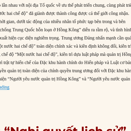
lẫn nhau với nội địa Tổ quốc về ưu thế phát triển chung, cùng phát tri
ước hai chế độ” đã giành được thành công được cả thế giới công nhận.
hời gian, dưới tác động của nhiều nhân tố phức tạp bên trong và bên
“chống Trung Quốc hỗn loạn ở Hồng Kông” diễn ra rầm rộ, và tình hìn
xuất hiện cục diện nghiêm trọng. Trung ương Đảng nhấn mạnh cần qu
 nước hai chế độ” toàn diện chính xác và kiên định không đổi, kiên tr
 chế độ “Một nước hai chế độ”, kiên trì dựa luật pháp mà quản trị Hồn
ì trật tự hiến chế của Đặc khu hành chính do Hiến pháp và Luật cơ bả
uyền quản trị toàn diện của chính quyền trung ương đối với Đặc khu hà
 hiện “Người yêu nước quản trị Hồng Kông” và “Người yêu nước quản 
“Tóm lược nội dung “Nghị quyết lịch sử” lần thứ 3 của Trung 
ading