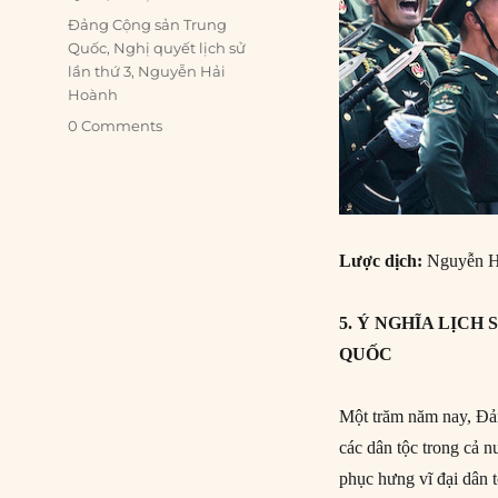
Tags
Đảng Cộng sản Trung
Quốc
,
Nghị quyết lịch sử
lần thứ 3
,
Nguyễn Hải
Hoành
0 Comments
Lược dịch:
Nguyễn H
5. Ý NGHĨA LỊC
QUỐC
Một trăm năm nay, Đả
các dân tộc trong cả n
phục hưng vĩ đại dân 