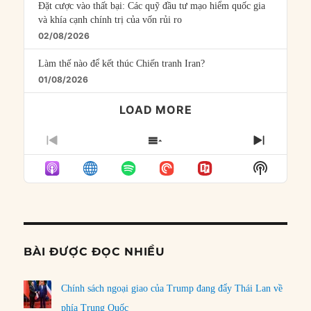
Đặt cược vào thất bại: Các quỹ đầu tư mạo hiểm quốc gia
và khía cạnh chính trị của vốn rủi ro
02/08/2026
Làm thế nào để kết thúc Chiến tranh Iran?
01/08/2026
LOAD MORE
PREVIOUS
SHOW
NEXT
EPISODE
EPISODES
EPISO
Show
LIST
Podcast
Informat
BÀI ĐƯỢC ĐỌC NHIỀU
Chính sách ngoại giao của Trump đang đẩy Thái Lan về
phía Trung Quốc