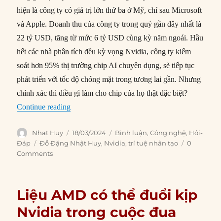
hiện là công ty có giá trị lớn thứ ba ở Mỹ, chỉ sau Microsoft
và Apple. Doanh thu của công ty trong quý gần đây nhất là
22 tỷ USD, tăng từ mức 6 tỷ USD cùng kỳ năm ngoái. Hầu
hết các nhà phân tích đều kỳ vọng Nvidia, công ty kiểm
soát hơn 95% thị trường chip AI chuyên dụng, sẽ tiếp tục
phát triển với tốc độ chóng mặt trong tương lai gần. Nhưng
chính xác thì điều gì làm cho chip của họ thật đặc biệt?
“Vì sao Nvidia dẫn đầu thị trường chip AI?”
Continue reading
Author
Posted
Categories
Nhat Huy
18/03/2024
Bình luận
,
Công nghệ
,
Hỏi-
on
Tags
Đáp
Đỗ Đặng Nhật Huy
,
Nvidia
,
trí tuệ nhân tạo
0
Comments
Liệu AMD có thể đuổi kịp
Nvidia trong cuộc đua