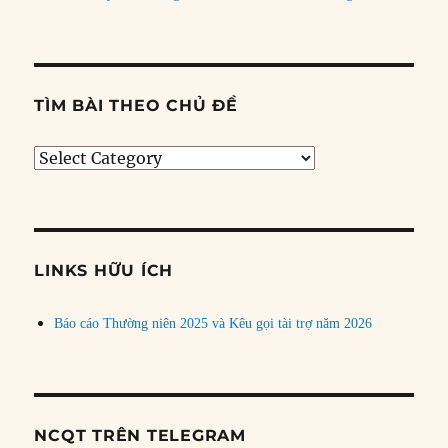
TÌM BÀI THEO CHỦ ĐỀ
Tìm
bài
theo
chủ
đề
LINKS HỮU ÍCH
Báo cáo Thường niên 2025 và Kêu gọi tài trợ năm 2026
NCQT TRÊN TELEGRAM