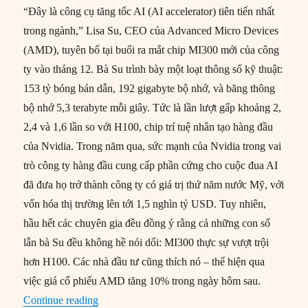
“Đây là công cụ tăng tốc AI (AI accelerator) tiên tiến nhất
trong ngành,” Lisa Su, CEO của Advanced Micro Devices
(AMD), tuyên bố tại buổi ra mắt chip MI300 mới của công
ty vào tháng 12. Bà Su trình bày một loạt thông số kỹ thuật:
153 tỷ bóng bán dẫn, 192 gigabyte bộ nhớ, và băng thông
bộ nhớ 5,3 terabyte mỗi giây. Tức là lần lượt gấp khoảng 2,
2,4 và 1,6 lần so với H100, chip trí tuệ nhân tạo hàng đầu
của Nvidia. Trong năm qua, sức mạnh của Nvidia trong vai
trò công ty hàng đầu cung cấp phần cứng cho cuộc đua AI
đã đưa họ trở thành công ty có giá trị thứ năm nước Mỹ, với
vốn hóa thị trường lên tới 1,5 nghìn tỷ USD. Tuy nhiên,
hầu hết các chuyên gia đều đồng ý rằng cả những con số
lẫn bà Su đều không hề nói dối: MI300 thực sự vượt trội
hơn H100. Các nhà đầu tư cũng thích nó – thể hiện qua
việc giá cổ phiếu AMD tăng 10% trong ngày hôm sau.
“Liệu AMD có thể đuổi kịp Nvidia trong cuộc đ
Continue reading