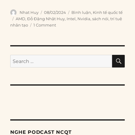
Author
Posted
Categories
Nhat Huy
08/02/2024
Bình luận
,
Kinh tế quốc tế
on
Tags
AMD
,
Đỗ Đặng Nhật Huy
,
Intel
,
Nvidia
,
sách nói
,
trí tuệ
nhân tạo
1 Comment
SE
Search
for:
NGHE PODCAST NCQT