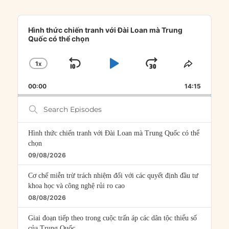
Audio
Player
Hình thức chiến tranh với Đài Loan mà Trung
Quốc có thể chọn
1
X
SKIP
PLAY
JUMP
CHANGE
SHARE
PLAYBACK
THIS
BACKWARD
PAUSE
FORWARD
00:00
RATE
14:15
EPISOD
Search
Episodes
Hình thức chiến tranh với Đài Loan mà Trung Quốc có thể
chọn
09/08/2026
Cơ chế miễn trừ trách nhiệm đối với các quyết định đầu tư
khoa học và công nghệ rủi ro cao
08/08/2026
Giai đoạn tiếp theo trong cuộc trấn áp các dân tộc thiểu số
của Trung Quốc