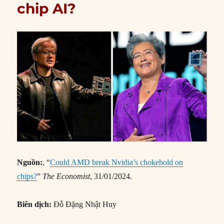
chip AI?
Nguồn:
, “
Could AMD break Nvidia’s chokehold on
chips?
”
The Economist
, 31/01/2024.
Biên dịch:
Đỗ Đặng Nhật Huy