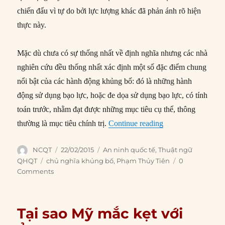
chiến đấu vì tự do bởi lực lượng khác đã phản ánh rõ hiện
thực này.
Mặc dù chưa có sự thống nhất về định nghĩa nhưng các nhà
nghiên cứu đều thống nhất xác định một số đặc điểm chung
nổi bật của các hành động khủng bố: đó là những hành
động sử dụng bạo lực, hoặc đe dọa sử dụng bạo lực, có tính
toán trước, nhằm đạt được những mục tiêu cụ thể, thông
“Chủ nghĩa khủng b
thường là mục tiêu chính trị.
Continue reading
Author
Posted
Categories
NCQT
22/02/2015
An ninh quốc tế
,
Thuật ngữ
on
Tags
QHQT
chủ nghĩa khủng bố
,
Phạm Thủy Tiên
0
Comments
Tại sao Mỹ mắc kẹt với