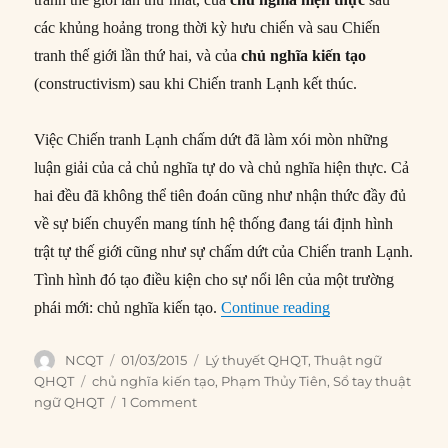
các khủng hoảng trong thời kỳ hưu chiến và sau Chiến
tranh thế giới lần thứ hai, và của
chủ nghĩa kiến tạo
(constructivism) sau khi Chiến tranh Lạnh kết thúc.
Việc Chiến tranh Lạnh chấm dứt đã làm xói mòn những
luận giải của cả chủ nghĩa tự do và chủ nghĩa hiện thực. Cả
hai đều đã không thể tiên đoán cũng như nhận thức đầy đủ
về sự biến chuyển mang tính hệ thống đang tái định hình
trật tự thế giới cũng như sự chấm dứt của Chiến tranh Lạnh.
Tình hình đó tạo điều kiện cho sự nổi lên của một trường
“Chủ nghĩa kiến tạ
phái mới: chủ nghĩa kiến tạo.
Continue reading
Author
Posted
Categories
NCQT
01/03/2015
Lý thuyết QHQT
,
Thuật ngữ
on
Tags
QHQT
chủ nghĩa kiến tạo
,
Phạm Thủy Tiên
,
Sổ tay thuật
ngữ QHQT
1 Comment