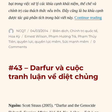
bại trong việc xử lý các khía cạnh khái niệm, thể chế và
chính trị của thách thức nêu trên. Đây cũng là ba khía cạnh
“#128
được tác giả phân tích trong bài viết này.
Continue reading
Author
Posted
Categories
NCQT
04/03/2014
Biên dịch
,
Chính trị quốc tế
,
on
Tags
Hoa Kỳ
Ernest Wilson
,
Phạm Hương Trà
,
Phạm Thủy
Tiên
,
quyền lực
,
quyền lực mềm
,
Sức mạnh mềm
0
Comments
#43 – Darfur và cuộc
tranh luận về diệt chủng
Nguồn:
Scott Straus (2005). “Darfur and the Genocide