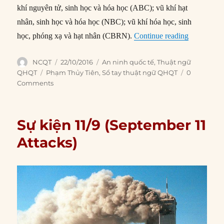
khí nguyên tử, sinh học và hóa học (ABC); vũ khí hạt
nhân, sinh học và hóa học (NBC); vũ khí hóa học, sinh
“Vũ khí hủ
học, phóng xạ và hạt nhân (CBRN).
Continue reading
Author
Posted
Categories
NCQT
22/10/2016
An ninh quốc tế
,
Thuật ngữ
on
Tags
QHQT
Phạm Thủy Tiên
,
Sổ tay thuật ngữ QHQT
0
Comments
Sự kiện 11/9 (September 11
Attacks)