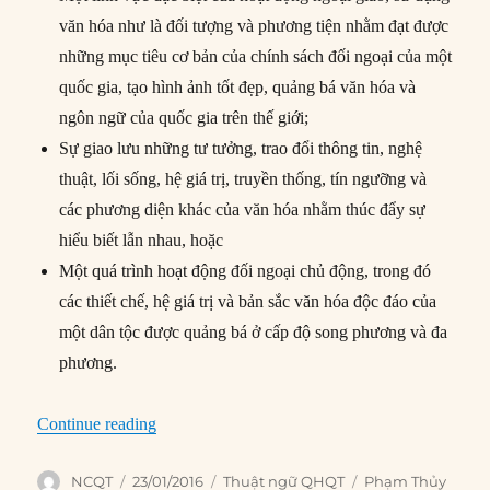
văn hóa như là đối tượng và phương tiện nhằm đạt được
những mục tiêu cơ bản của chính sách đối ngoại của một
quốc gia, tạo hình ảnh tốt đẹp, quảng bá văn hóa và
ngôn ngữ của quốc gia trên thế giới;
Sự giao lưu những tư tưởng, trao đổi thông tin, nghệ
thuật, lối sống, hệ giá trị, truyền thống, tín ngưỡng và
các phương diện khác của văn hóa nhằm thúc đẩy sự
hiểu biết lẫn nhau, hoặc
Một quá trình hoạt động đối ngoại chủ động, trong đó
các thiết chế, hệ giá trị và bản sắc văn hóa độc đáo của
một dân tộc được quảng bá ở cấp độ song phương và đa
phương.
“Ngoại giao văn hóa (Cultural diplomacy)”
Continue reading
Author
Posted
Categories
Tags
NCQT
23/01/2016
Thuật ngữ QHQT
Phạm Thủy