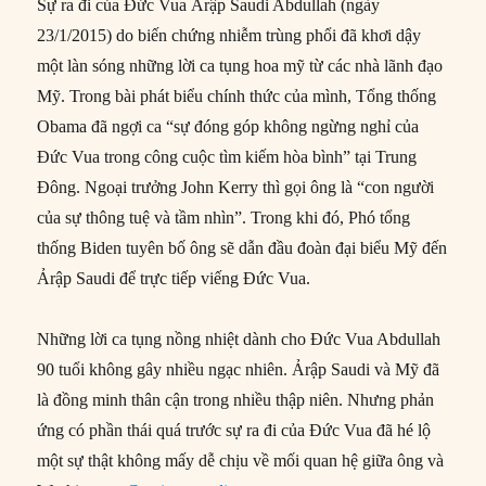
Sự ra đi của Đức Vua Ảrập Saudi Abdullah (ngày
23/1/2015) do biến chứng nhiễm trùng phổi đã khơi dậy
một làn sóng những lời ca tụng hoa mỹ từ các nhà lãnh đạo
Mỹ. Trong bài phát biểu chính thức của mình, Tổng thống
Obama đã ngợi ca “sự đóng góp không ngừng nghỉ của
Đức Vua trong công cuộc tìm kiếm hòa bình” tại Trung
Đông. Ngoại trưởng John Kerry thì gọi ông là “con người
của sự thông tuệ và tầm nhìn”. Trong khi đó, Phó tổng
thống Biden tuyên bố ông sẽ dẫn đầu đoàn đại biểu Mỹ đến
Ảrập Saudi để trực tiếp viếng Đức Vua.
Những lời ca tụng nồng nhiệt dành cho Đức Vua Abdullah
90 tuổi không gây nhiều ngạc nhiên. Ảrập Saudi và Mỹ đã
là đồng minh thân cận trong nhiều thập niên. Nhưng phản
ứng có phần thái quá trước sự ra đi của Đức Vua đã hé lộ
một sự thật không mấy dễ chịu về mối quan hệ giữa ông và