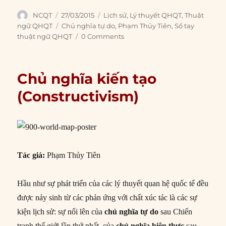
Author
Posted
Categories
NCQT
27/03/2015
Lịch sử
,
Lý thuyết QHQT
,
Thuật
on
Tags
ngữ QHQT
Chủ nghĩa tự do
,
Phạm Thủy Tiên
,
Sổ tay
thuật ngữ QHQT
0 Comments
Chủ nghĩa kiến tạo
(Constructivism)
Tác giả:
Phạm Thủy Tiên
Hầu như sự phát triển của các lý thuyết quan hệ quốc tế đều
được nảy sinh từ các phản ứng với chất xúc tác là các sự
kiện lịch sử: sự nổi lên của
chủ nghĩa tự do
sau Chiến
tranh thế giới lần thứ nhất, của
chủ nghĩa hiện thực
sau