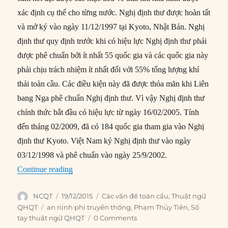
xác định cụ thể cho từng nước. Nghị định thư được hoàn tất
và mở ký vào ngày 11/12/1997 tại Kyoto, Nhật Bản. Nghị
định thư quy định trước khi có hiệu lực Nghị định thư phải
được phê chuẩn bởi ít nhất 55 quốc gia và các quốc gia này
phải chịu trách nhiệm ít nhất đối với 55% tổng lượng khí
thải toàn cầu. Các điều kiện này đã được thỏa mãn khi Liên
bang Nga phê chuẩn Nghị định thư. Vì vậy Nghị định thư
chính thức bắt đầu có hiệu lực từ ngày 16/02/2005. Tính
đến tháng 02/2009, đã có 184 quốc gia tham gia vào Nghị
định thư Kyoto. Việt Nam ký Nghị định thư vào ngày
03/12/1998 và phê chuẩn vào ngày 25/9/2002.
“Nghị định thư Kyoto (Kyoto Protocol)”
Continue reading
Author
Posted
Categories
NCQT
19/12/2015
Các vấn đề toàn cầu
,
Thuật ngữ
on
Tags
QHQT
an ninh phi truyền thống
,
Phạm Thủy Tiên
,
Sổ
tay thuật ngữ QHQT
0 Comments