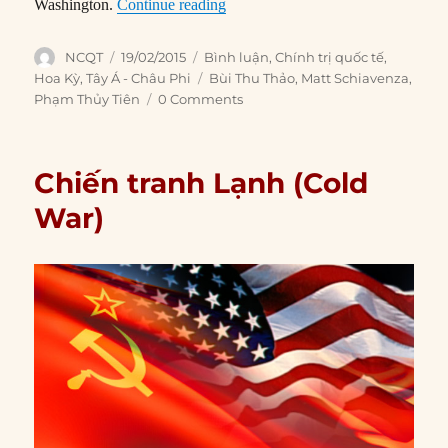
“Tại sao Mỹ mắc kẹt với Ảrập Sau
Washington.
Continue reading
Author
Posted
Categories
NCQT
19/02/2015
Bình luận
,
Chính trị quốc tế
,
on
Tags
Hoa Kỳ
,
Tây Á - Châu Phi
Bùi Thu Thảo
,
Matt Schiavenza
,
Phạm Thủy Tiên
0 Comments
Chiến tranh Lạnh (Cold
War)