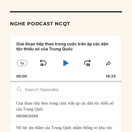
NGHE PODCAST NCQT
Audio
Player
Giai đoạn tiếp theo trong cuộc trấn áp các dân
tộc thiểu số của Trung Quốc
1
X
SKIP
PLAY
JUMP
CHANGE
SHARE
PLAYBACK
THIS
BACKWARD
PAUSE
FORWARD
00:00
RATE
16:25
EPISOD
Search
Episodes
Giai đoạn tiếp theo trong cuộc trấn áp các dân tộc thiểu số
của Trung Quốc
06/08/2026
Nỗ lực âm thầm của Trung Quốc nhằm thống trị khu vực