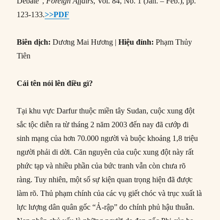
Debate”,
Foreign Affairs
, Vol. 84, No. 1 (Jan. – Feb.), pp.
123-133.
>>PDF
Biên dịch:
Dương Mai Hương |
Hiệu đính:
Phạm Thủy
Tiên
Cái tên nói lên điều gì?
Tại khu vực Darfur thuộc miền tây Sudan, cuộc xung đột
sắc tộc diễn ra từ tháng 2 năm 2003 đến nay đã cướp đi
sinh mạng của hơn 70.000 người và buộc khoảng 1,8 triệu
người phải di dời. Căn nguyên của cuộc xung đột này rất
phức tạp và nhiều phần của bức tranh vẫn còn chưa rõ
ràng. Tuy nhiên, một số sự kiện quan trọng hiện đã được
làm rõ. Thủ phạm chính của các vụ giết chóc và trục xuất là
lực lượng dân quân gốc “Ả-rập” do chính phủ hậu thuẫn.