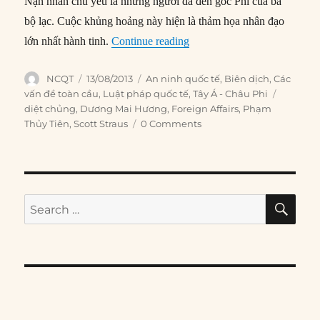
Nạn nhân chủ yếu là những người da đen gốc Phi của ba
bộ lạc. Cuộc khủng hoảng này hiện là thảm họa nhân đạo
“#43 – Darfur và cuộc tranh 
lớn nhất hành tinh.
Continue reading
Author
Posted
Categories
NCQT
13/08/2013
An ninh quốc tế
,
Biên dịch
,
Các
on
Tags
vấn đề toàn cầu
,
Luật pháp quốc tế
,
Tây Á - Châu Phi
diệt chủng
,
Dương Mai Hương
,
Foreign Affairs
,
Phạm
Thủy Tiên
,
Scott Straus
0 Comments
SE
Search
for: