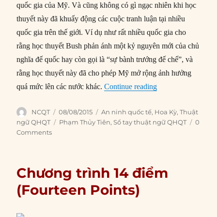
quốc gia của Mỹ. Và cũng không có gì ngạc nhiên khi học
thuyết này đã khuấy động các cuộc tranh luận tại nhiều
quốc gia trên thế giới. Ví dụ như rất nhiều quốc gia cho
rằng học thuyết Bush phản ánh một kỷ nguyên mới của chủ
nghĩa đế quốc hay còn gọi là “sự bành trướng đế chế”, và
rằng học thuyết này đã cho phép Mỹ mở rộng ảnh hưởng
“Học thuyết Bush (
quá mức lên các nước khác.
Continue reading
Author
Posted
Categories
NCQT
08/08/2015
An ninh quốc tế
,
Hoa Kỳ
,
Thuật
on
Tags
ngữ QHQT
Phạm Thủy Tiên
,
Sổ tay thuật ngữ QHQT
0
Comments
Chương trình 14 điểm
(Fourteen Points)