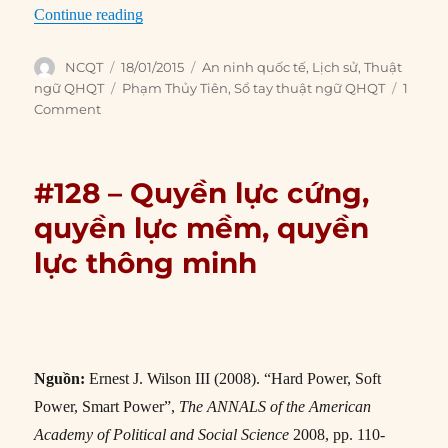
“Chiến tranh Lạnh (Cold War)”
Continue reading
Author
Posted
Categories
NCQT
18/01/2015
An ninh quốc tế
,
Lịch sử
,
Thuật
on
Tags
ngữ QHQT
Phạm Thủy Tiên
,
Sổ tay thuật ngữ QHQT
1
Comment
#128 – Quyền lực cứng,
quyền lực mềm, quyền
lực thông minh
Nguồn:
Ernest J. Wilson III (2008). “Hard Power, Soft
Power, Smart Power”,
The ANNALS of the American
Academy of Political and Social Science
2008, pp. 110-