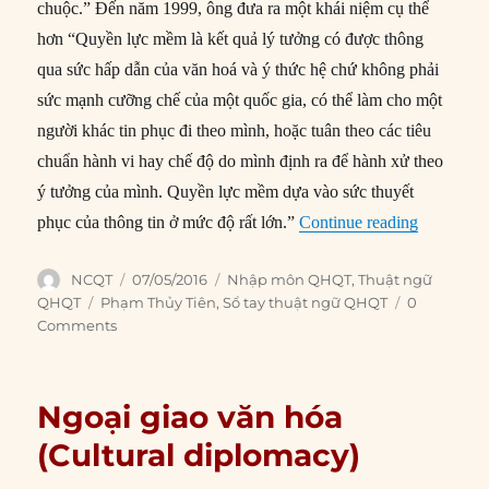
chuộc.” Đến năm 1999, ông đưa ra một khái niệm cụ thể
hơn “Quyền lực mềm là kết quả lý tưởng có được thông
qua sức hấp dẫn của văn hoá và ý thức hệ chứ không phải
sức mạnh cưỡng chế của một quốc gia, có thể làm cho một
người khác tin phục đi theo mình, hoặc tuân theo các tiêu
chuẩn hành vi hay chế độ do mình định ra để hành xử theo
ý tưởng của mình. Quyền lực mềm dựa vào sức thuyết
“Quyền lự
phục của thông tin ở mức độ rất lớn.”
Continue reading
Author
Posted
Categories
NCQT
07/05/2016
Nhập môn QHQT
,
Thuật ngữ
on
Tags
QHQT
Phạm Thủy Tiên
,
Sổ tay thuật ngữ QHQT
0
Comments
Ngoại giao văn hóa
(Cultural diplomacy)