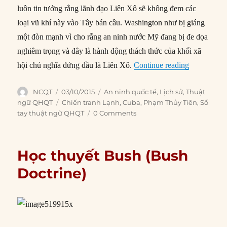
luôn tin tưởng rằng lãnh đạo Liên Xô sẽ không đem các
loại vũ khí này vào Tây bán cầu. Washington như bị giáng
một đòn mạnh vì cho rằng an ninh nước Mỹ đang bị đe dọa
nghiêm trọng và đây là hành động thách thức của khối xã
“Khủng hoản
hội chủ nghĩa đứng đầu là Liên Xô.
Continue reading
Author
Posted
Categories
NCQT
03/10/2015
An ninh quốc tế
,
Lịch sử
,
Thuật
on
Tags
ngữ QHQT
Chiến tranh Lạnh
,
Cuba
,
Phạm Thủy Tiên
,
Sổ
tay thuật ngữ QHQT
0 Comments
Học thuyết Bush (Bush
Doctrine)