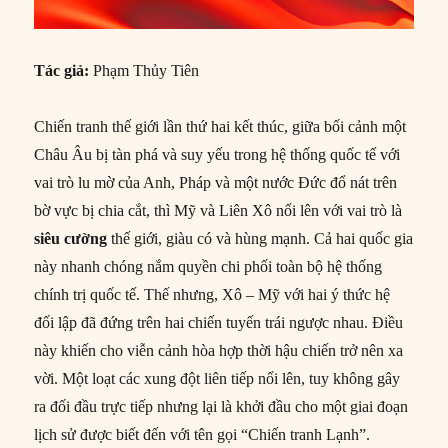
Tác giả:
Phạm Thủy Tiên
Chiến tranh thế giới lần thứ hai kết thúc, giữa bối cảnh một
Châu Âu bị tàn phá và suy yếu trong hệ thống quốc tế với
vai trò lu mờ của Anh, Pháp và một nước Đức đổ nát trên
bờ vực bị chia cắt, thì Mỹ và Liên Xô nổi lên với vai trò là
siêu cường
thế giới, giàu có và hùng mạnh. Cả hai quốc gia
này nhanh chóng nắm quyền chi phối toàn bộ hệ thống
chính trị quốc tế. Thế nhưng, Xô – Mỹ với hai ý thức hệ
đối lập đã đứng trên hai chiến tuyến trái ngược nhau. Điều
này khiến cho viễn cảnh hòa hợp thời hậu chiến trở nên xa
vời. Một loạt các xung đột liên tiếp nổi lên, tuy không gây
ra đối đầu trực tiếp nhưng lại là khởi đầu cho một giai đoạn
lịch sử được biết đến với tên gọi “Chiến tranh Lạnh”.