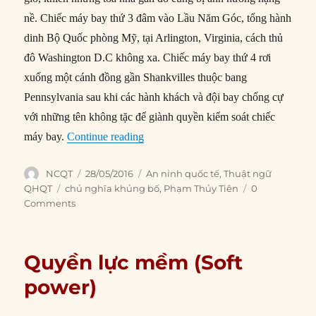
nề. Chiếc máy bay thứ 3 đâm vào Lầu Năm Góc, tổng hành
dinh Bộ Quốc phòng Mỹ, tại Arlington, Virginia, cách thủ
đô Washington D.C không xa. Chiếc máy bay thứ 4 rơi
xuống một cánh đồng gần Shankvilles thuộc bang
Pennsylvania sau khi các hành khách và đội bay chống cự
với những tên không tặc để giành quyền kiểm soát chiếc
“Sự kiện 11/9 (September 11 Attacks)
máy bay.
Continue reading
Author
Posted
Categories
NCQT
28/05/2016
An ninh quốc tế
,
Thuật ngữ
on
Tags
QHQT
chủ nghĩa khủng bố
,
Phạm Thủy Tiên
0
Comments
Quyền lực mềm (Soft
power)