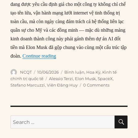
đang được yêu cầu định giá cho một công ty không chỉ chế
tạo tên lửa, vận hành mạng lưới internet vệ tinh thống trị
toàn cầu, mà còn ngày càng đảm trách cả hệ thống liên lạc
quân sự cho Mỹ và các đồng minh — mặc dù những mảng
kinh doanh thành công này phải gánh thêm dự án AI đốt
tiền mà Elon Musk đã gộp chung vào cùng một cấu trúc tập
“SpaceX là Công ty Đông Ấn mới?”
đoàn.
Continue reading
Author
Posted
Categories
NCQT
10/06/2026
Bình luận
,
Hoa Kỳ
,
Kinh tế
on
Tags
chính trị quốc tế
Alessio Terzi
,
Elon Musk
,
SpaceX
,
Stefano Marcuzzi
,
Viên Đăng Huy
0 Comments
SE
Search
for: