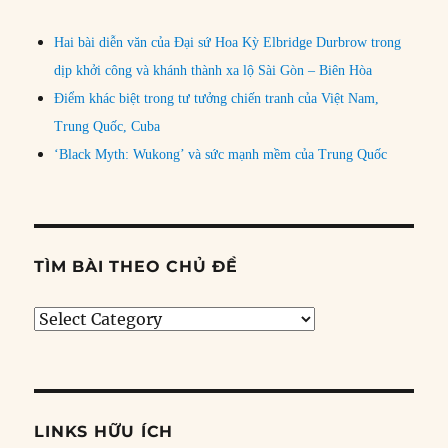
Hai bài diễn văn của Đại sứ Hoa Kỳ Elbridge Durbrow trong
dịp khởi công và khánh thành xa lộ Sài Gòn – Biên Hòa
Điểm khác biệt trong tư tưởng chiến tranh của Việt Nam,
Trung Quốc, Cuba
‘Black Myth: Wukong’ và sức mạnh mềm của Trung Quốc
TÌM BÀI THEO CHỦ ĐỀ
Tìm
bài
theo
chủ
đề
LINKS HỮU ÍCH