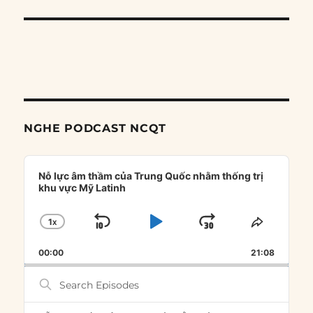
NGHE PODCAST NCQT
Audio
Player
Nỗ lực âm thầm của Trung Quốc nhằm thống trị
khu vực Mỹ Latinh
1
X
SKIP
PLAY
JUMP
CHANGE
SHARE
PLAYBACK
THIS
BACKWARD
PAUSE
FORWARD
00:00
RATE
21:08
EPISOD
Search
Episodes