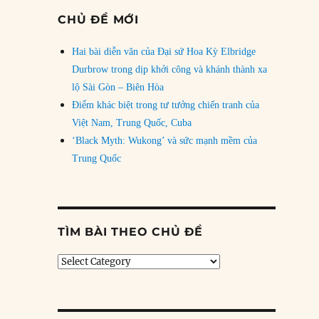
CHỦ ĐỀ MỚI
Hai bài diễn văn của Đại sứ Hoa Kỳ Elbridge
Durbrow trong dịp khởi công và khánh thành xa
lộ Sài Gòn – Biên Hòa
Điểm khác biệt trong tư tưởng chiến tranh của
Việt Nam, Trung Quốc, Cuba
‘Black Myth: Wukong’ và sức mạnh mềm của
Trung Quốc
TÌM BÀI THEO CHỦ ĐỀ
Tìm
bài
theo
chủ