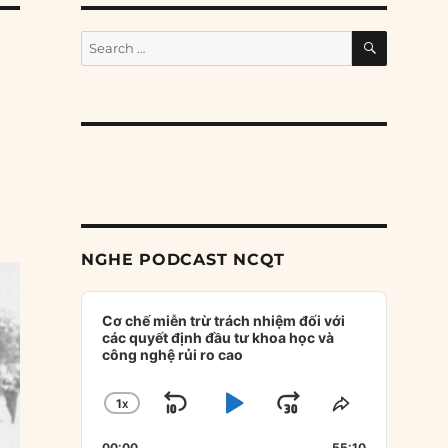
SEARCH
Search
for:
NGHE PODCAST NCQT
Audio
Player
Cơ chế miễn trừ trách nhiệm đối với
các quyết định đầu tư khoa học và
công nghệ rủi ro cao
1
X
SKIP
PLAY
JUMP
CHANGE
SHARE
PLAYBACK
THIS
BACKWARD
PAUSE
FORWARD
00:00
55:10