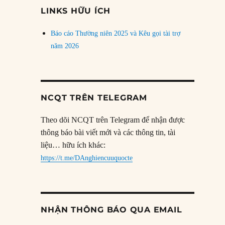
đề
LINKS HỮU ÍCH
Báo cáo Thường niên 2025 và Kêu gọi tài trợ
năm 2026
NCQT TRÊN TELEGRAM
Theo dõi NCQT trên Telegram để nhận được
thông báo bài viết mới và các thông tin, tài
liệu… hữu ích khác:
https://t.me/DAnghiencuuquocte
NHẬN THÔNG BÁO QUA EMAIL