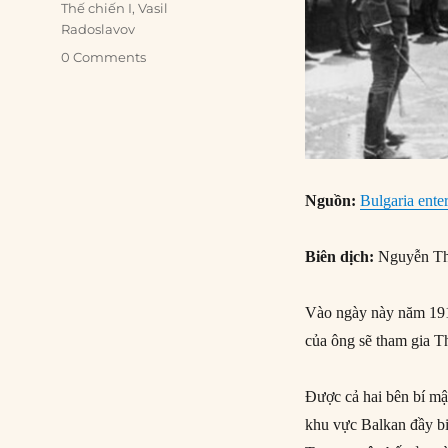
Thế chiến I
,
Vasil
Radoslavov
0 Comments
Nguồn:
Bulgaria ente
Biên dịch:
Nguyễn Th
Vào ngày này năm 191
của ông sẽ tham gia T
Được cả hai bên bí mậ
khu vực Balkan đầy bi