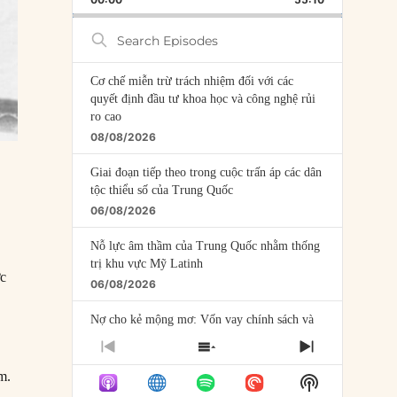
RATE
EPISODE
Search
Episodes
Cơ chế miễn trừ trách nhiệm đối với các
quyết định đầu tư khoa học và công nghệ rủi
ro cao
08/08/2026
Giai đoạn tiếp theo trong cuộc trấn áp các dân
tộc thiểu số của Trung Quốc
06/08/2026
Nỗ lực âm thầm của Trung Quốc nhằm thống
trị khu vực Mỹ Latinh
ớc
06/08/2026
Nợ cho kẻ mộng mơ: Vốn vay chính sách và
giới hạn của việc cho startup vay vốn
PREVIOUS
SHOW
NEXT
05/08/2026
EPISODE
EPISODES
EPISODE
m.
Show
LIST
Mỹ Latinh đang trở thành “phòng thí nghiệm”