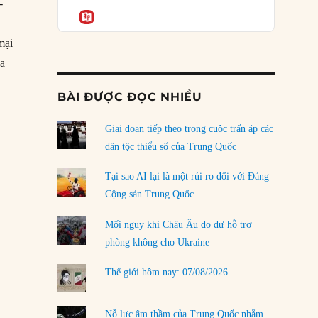
Podcast
-
của phe cánh hữu mới
Informatio
04/08/2026
mại
Tại sao Trung Quốc phủ nhận cuộc gặp với
ga
Ngoại trưởng Nhật Bản?
04/08/2026
BÀI ĐƯỢC ĐỌC NHIỀU
Điểm mù chiến lược của Trump tại Thái Bình
Dương
Giai đoạn tiếp theo trong cuộc trấn áp các
03/08/2026
dân tộc thiểu số của Trung Quốc
Đặt cược vào thất bại: Các quỹ đầu tư mạo
Tại sao AI lại là một rủi ro đối với Đảng
hiểm quốc gia và khía cạnh chính trị của vốn
Cộng sản Trung Quốc
rủi ro
02/08/2026
Mối nguy khi Châu Âu do dự hỗ trợ
phòng không cho Ukraine
Làm thế nào để kết thúc Chiến tranh Iran?
01/08/2026
Thế giới hôm nay: 07/08/2026
Chiến lược kế tiếp của Bắc Kinh ở Biển Đông
31/07/2026
Nỗ lực âm thầm của Trung Quốc nhằm