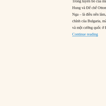
Trong tuyên bố của mì
Hung và Đế chế Ottom
Nga – là điều nên làm,
chính của Bulgaria, m
và một cường quốc ở B
“11/1
Continue reading