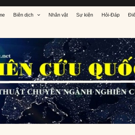
me
Biên dịch
Nhân vật
Sự kiện
Hỏi-Đáp
Đi