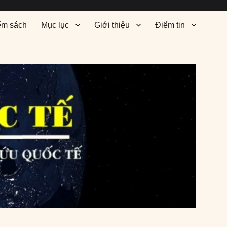
ểm sách
Mục lục
Giới thiệu
Điểm tin