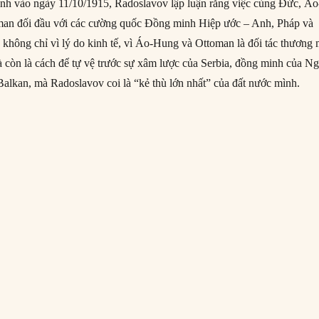
nh vào ngày 11/10/1915, Radoslavov lập luận rằng việc cùng Đức, Áo
an đối đầu với các cường quốc Đồng minh Hiệp ước – Anh, Pháp và
 không chỉ vì lý do kinh tế, vì Áo-Hung và Ottoman là đối tác thương 
à còn là cách để tự vệ trước sự xâm lược của Serbia, đồng minh của N
alkan, mà Radoslavov coi là “kẻ thù lớn nhất” của đất nước mình.
0/1915: Bulgaria chính thức tham gia Thế chiến I”