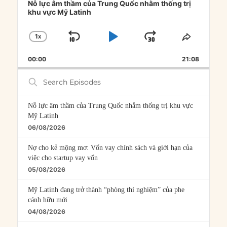
Player
Nỗ lực âm thầm của Trung Quốc nhằm thống trị
khu vực Mỹ Latinh
1
X
SKIP
PLAY
JUMP
CHANGE
SHARE
PLAYBACK
THIS
BACKWARD
PAUSE
FORWARD
00:00
RATE
21:08
EPISOD
Search
Episodes
Nỗ lực âm thầm của Trung Quốc nhằm thống trị khu vực
Mỹ Latinh
06/08/2026
Nợ cho kẻ mộng mơ: Vốn vay chính sách và giới hạn của
việc cho startup vay vốn
05/08/2026
Mỹ Latinh đang trở thành “phòng thí nghiệm” của phe
cánh hữu mới
04/08/2026