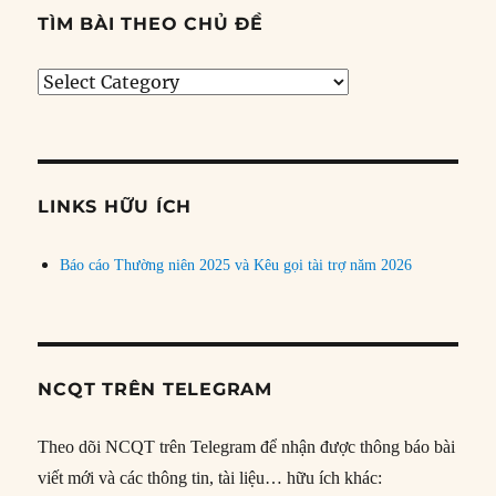
TÌM BÀI THEO CHỦ ĐỀ
Tìm
bài
theo
chủ
đề
LINKS HỮU ÍCH
Báo cáo Thường niên 2025 và Kêu gọi tài trợ năm 2026
NCQT TRÊN TELEGRAM
Theo dõi NCQT trên Telegram để nhận được thông báo bài
viết mới và các thông tin, tài liệu… hữu ích khác: