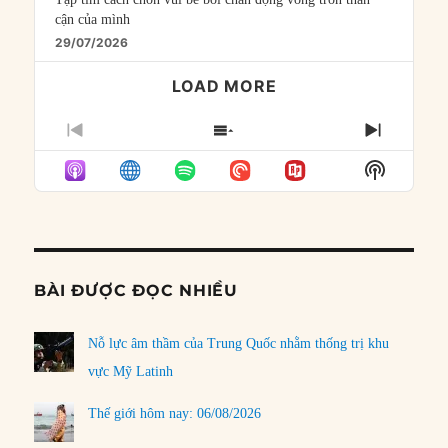
cận của mình
29/07/2026
LOAD MORE
PREVIOUS
SHOW
NEXT
EPISODE
EPISODES
EPISO
Show
LIST
Podcast
Informat
BÀI ĐƯỢC ĐỌC NHIỀU
Nỗ lực âm thầm của Trung Quốc nhằm thống trị khu
vực Mỹ Latinh
Thế giới hôm nay: 06/08/2026