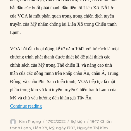
bắt đầu các buổi phát thanh đầu tiên tới Liên Xô. Nỗ lực
của VOA là một phần quan trọng trong chiến dịch tuyên
truyền của Mỹ nhằm chống lại Liên Xô trong Chiến tranh
Lạnh.
VOA bắt đầu hoạt động kể từ năm 1942 với tư cách là một
chương trình phát thanh được thiết kế để giải thích các
chính sách của Mỹ trong Thế chiến II, và nâng cao tinh
thần của các đồng minh trên khắp châu Âu, châu Á, Trung
Đông, và châu Phi. Sau chiến tranh, VOA tiếp tục là một
phần trong kho vũ khí tuyên truyền Chiến tranh Lạnh của
Mỹ và chủ yếu hướng đến khán giả Tây Âu.
“17/02/1947: Đài Tiếng nói Hoa Kỳ bắt đầu ph
Continue reading
Author
Posted
Categories
Tags
Kim Phụng
17/02/2022
Sự kiện
1947
,
Chiến
on
tranh Lạnh
,
Liên Xô
,
Mỹ
,
ngày 1702
,
Nguyễn Thị Kim