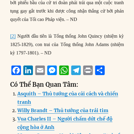
bởi phiếu bầu của cử tri đoàn phải trải qua một cuộc tranh
tụng gay gắt trước khi được công nhận thắng cử bởi phán
quyết của Tối cao Pháp viện. – ND
[2]
Người đầu tiên là Tổng thống John Quincy (nhiệm kỳ
1825-1829), con trai của Tổng thống John Adams (nhiệm
kỳ 1797-1801). – ND
F
Li
E
M
W
T
P
S
a
n
m
e
h
el
ri
h
Có Thể Bạn Quan Tâm:
c
k
ai
ss
at
e
n
a
Asquith – Thủ tướng của cải cách và chiến
e
e
l
e
s
g
t
re
tranh
b
d
n
A
r
Willy Brandt – Thủ tướng của trái tim
o
I
g
p
a
Vua Charles II – Người chấm dứt chế độ
o
n
er
p
m
cộng hòa ở Anh