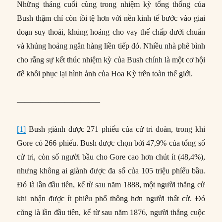
Những tháng cuối cùng trong nhiệm kỳ tổng thống của
Bush thậm chí còn tồi tệ hơn với nền kinh tế bước vào giai
đoạn suy thoái, khủng hoảng cho vay thế chấp dưới chuẩn
và khủng hoảng ngân hàng liền tiếp đó. Nhiều nhà phê bình
cho rằng sự kết thúc nhiệm kỳ của Bush chính là một cơ hội
để khôi phục lại hình ảnh của Hoa Kỳ trên toàn thế giới.
——————————–
[1]
Bush giành được 271 phiếu của cử tri đoàn, trong khi
Gore có 266 phiếu. Bush được chọn bởi 47,9% của tổng số
cử tri, còn số người bầu cho Gore cao hơn chút ít (48,4%),
nhưng không ai giành được đa số của 105 triệu phíếu bầu.
Đó là lần đầu tiên, kể từ sau năm 1888, một người thắng cử
khi nhận được ít phiếu phổ thông hơn người thất cử. Đó
cũng là lần đầu tiên, kể từ sau năm 1876, người thắng cuộc