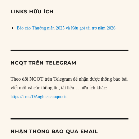
chủ
đề
LINKS HỮU ÍCH
Báo cáo Thường niên 2025 và Kêu gọi tài trợ năm 2026
NCQT TRÊN TELEGRAM
Theo dõi NCQT trên Telegram để nhận được thông báo bài
viết mới và các thông tin, tài liệu… hữu ích khác:
https://t.me/DAnghiencuuquocte
NHẬN THÔNG BÁO QUA EMAIL