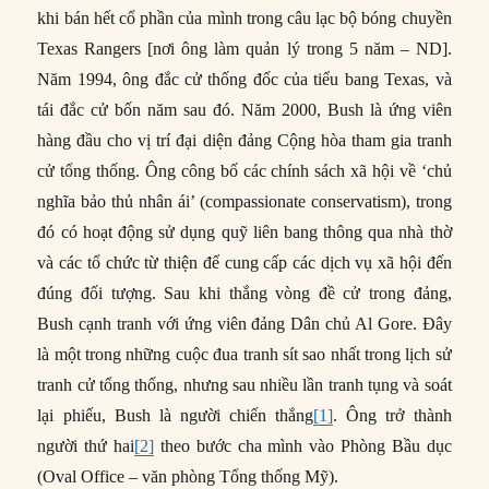
khi bán hết cổ phần của mình trong câu lạc bộ bóng chuyền
Texas Rangers [nơi ông làm quản lý trong 5 năm – ND].
Năm 1994, ông đắc cử thống đốc của tiểu bang Texas, và
tái đắc cử bốn năm sau đó. Năm 2000, Bush là ứng viên
hàng đầu cho vị trí đại diện đảng Cộng hòa tham gia tranh
cử tổng thống. Ông công bố các chính sách xã hội về ‘chủ
nghĩa bảo thủ nhân ái’ (compassionate conservatism), trong
đó có hoạt động sử dụng quỹ liên bang thông qua nhà thờ
và các tổ chức từ thiện để cung cấp các dịch vụ xã hội đến
đúng đối tượng. Sau khi thắng vòng đề cử trong đảng,
Bush cạnh tranh với ứng viên đảng Dân chủ Al Gore. Đây
là một trong những cuộc đua tranh sít sao nhất trong lịch sử
tranh cử tổng thống, nhưng sau nhiều lần tranh tụng và soát
lại phiếu, Bush là người chiến thắng
[1]
. Ông trở thành
người thứ hai
[2]
theo bước cha mình vào Phòng Bầu dục
(Oval Office – văn phòng Tổng thống Mỹ).