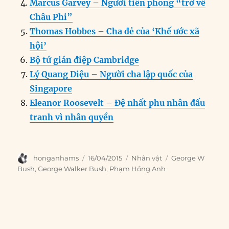
k
Marcus Garvey – Người tiên phong “trở về
Châu Phi”
Thomas Hobbes – Cha đẻ của ‘Khế ước xã
hội’
Bộ tứ gián điệp Cambridge
Lý Quang Diệu – Người cha lập quốc của
Singapore
Eleanor Roosevelt – Đệ nhất phu nhân đấu
tranh vì nhân quyền
Author
Posted
Categories
Tags
honganhams
16/04/2015
Nhân vật
George W
on
Bush
,
George Walker Bush
,
Phạm Hồng Anh