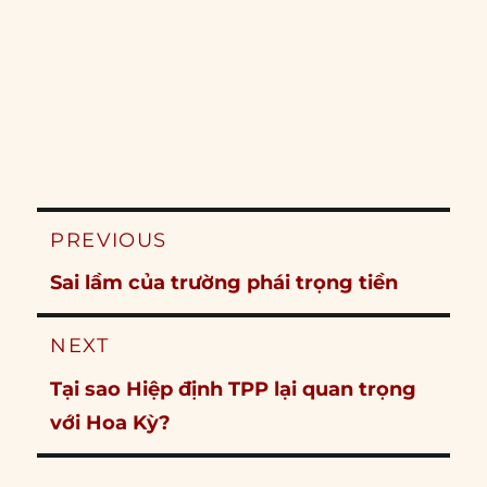
Post
PREVIOUS
navigation
Previous
Sai lầm của trường phái trọng tiền
post:
NEXT
Next
Tại sao Hiệp định TPP lại quan trọng
post:
với Hoa Kỳ?