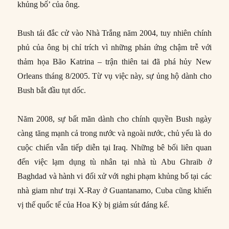
khủng bố’ của ông.
Bush tái đắc cử vào Nhà Trắng năm 2004, tuy nhiên chính
phủ của ông bị chỉ trích vì những phản ứng chậm trễ với
thảm họa Bão Katrina – trận thiên tai đã phá hủy New
Orleans tháng 8/2005. Từ vụ việc này, sự ủng hộ dành cho
Bush bắt đầu tụt dốc.
Năm 2008, sự bất mãn dành cho chính quyền Bush ngày
càng tăng mạnh cả trong nước và ngoài nước, chủ yếu là do
cuộc chiến vẫn tiếp diễn tại Iraq. Những bê bối liên quan
đến việc lạm dụng tù nhân tại nhà tù Abu Ghraib ở
Baghdad và hành vi đối xử với nghi phạm khủng bố tại các
nhà giam như trại X-Ray ở Guantanamo, Cuba cũng khiến
vị thế quốc tế của Hoa Kỳ bị giảm sút đáng kể.