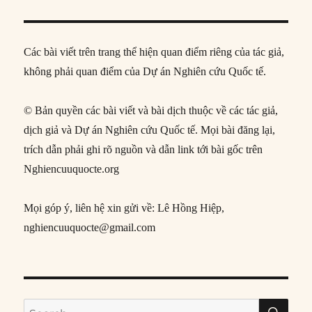
Các bài viết trên trang thể hiện quan điểm riêng của tác giả,
không phải quan điểm của Dự án Nghiên cứu Quốc tế.
© Bản quyền các bài viết và bài dịch thuộc về các tác giả,
dịch giả và Dự án Nghiên cứu Quốc tế. Mọi bài đăng lại,
trích dẫn phải ghi rõ nguồn và dẫn link tới bài gốc trên
Nghiencuuquocte.org
Mọi góp ý, liên hệ xin gửi về: Lê Hồng Hiệp,
nghiencuuquocte@gmail.com
SE
Search