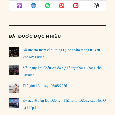
EPISODE
EPISODES
EPISO
Show
LIST
Podcast
Informat
BÀI ĐƯỢC ĐỌC NHIỀU
Nỗ lực âm thầm của Trung Quốc nhằm thống trị khu
vực Mỹ Latinh
Mối nguy khi Châu Âu do dự hỗ trợ phòng không cho
Ukraine
Thế giới hôm nay: 06/08/2026
Kỷ nguyên Ấn Độ Dương - Thái Bình Dương của NATO
đã khép lại