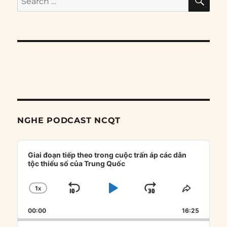
for:
NGHE PODCAST NCQT
Audio
Player
Giai đoạn tiếp theo trong cuộc trấn áp các dân
tộc thiểu số của Trung Quốc
1
X
SKIP
PLAY
JUMP
CHANGE
SHARE
PLAYBACK
THIS
BACKWARD
PAUSE
FORWARD
00:00
RATE
16:25
EPISOD