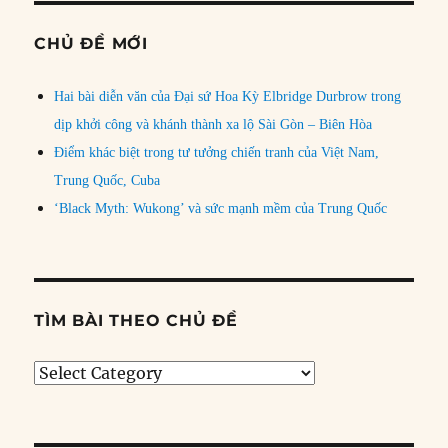
CHỦ ĐỀ MỚI
Hai bài diễn văn của Đại sứ Hoa Kỳ Elbridge Durbrow trong
dịp khởi công và khánh thành xa lộ Sài Gòn – Biên Hòa
Điểm khác biệt trong tư tưởng chiến tranh của Việt Nam,
Trung Quốc, Cuba
‘Black Myth: Wukong’ và sức mạnh mềm của Trung Quốc
TÌM BÀI THEO CHỦ ĐỀ
Tìm
bài
theo