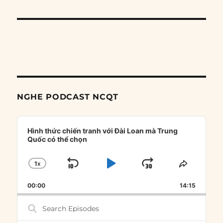
NGHE PODCAST NCQT
Audio
Player
Hình thức chiến tranh với Đài Loan mà Trung
Quốc có thể chọn
1
X
SKIP
PLAY
JUMP
CHANGE
SHARE
PLAYBACK
THIS
BACKWARD
PAUSE
FORWARD
00:00
RATE
14:15
EPISOD
Search
Episodes