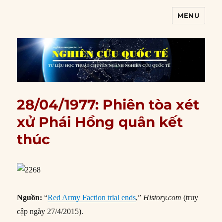
MENU
Nghiên cứu quốc tế
28/04/1977: Phiên tòa xét
xử Phái Hồng quân kết
thúc
Nguồn:
“
Red Army Faction trial ends
,”
History.com
(truy
cập ngày 27/4/2015).