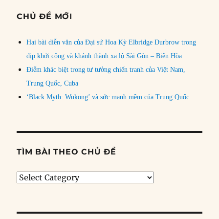
CHỦ ĐỀ MỚI
Hai bài diễn văn của Đại sứ Hoa Kỳ Elbridge Durbrow trong
dịp khởi công và khánh thành xa lộ Sài Gòn – Biên Hòa
Điểm khác biệt trong tư tưởng chiến tranh của Việt Nam,
Trung Quốc, Cuba
‘Black Myth: Wukong’ và sức mạnh mềm của Trung Quốc
TÌM BÀI THEO CHỦ ĐỀ
Tìm
bài
theo
chủ