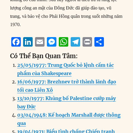
lượng công an mật của Đông Đức đã giúp đào tạo, vũ
trang, và bảo vệ cho Phái Hồng quân trong suốt những năm
1970.
F
Li
E
M
W
T
P
S
a
n
m
e
h
el
ri
h
Có Thể Bạn Quan Tâm:
c
k
ai
ss
at
e
n
a
25/05/1977: Trung Quốc bỏ lệnh cấm tác
e
e
l
e
s
g
t
re
phẩm của Shakespeare
b
d
n
A
r
16/06/1977: Brezhnev trở thành lãnh đạo
o
I
g
p
a
tối cao Liên Xô
o
n
er
p
m
13/10/1977: Khủng bố Palestine cướp máy
k
bay Đức
03/04/1948: Kế hoạch Marshall được thông
qua
19/04/1971: Biểu tình chống Chiến tranh