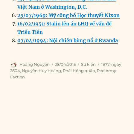
Việt Nam ở Washington, D.C.
25/07/1969: Mỹ công bố Học thuyết Nixon
16/02/1951: Stalin lên án LHQ về vấn đề
Triều Tiên
07/04/1994: Nội chiến bùng nổ ở Rwanda
Author
Posted
Categories
Tags
Hoang Nguyen
28/04/2015
Sự kiện
1977
,
ngày
on
2804
,
Nguyễn Huy Hoàng
,
Phái Hồng quân
,
Red Army
Faction