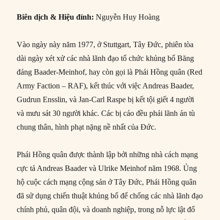
Biên dịch & Hiệu đính:
Nguyễn Huy Hoàng
Vào ngày này năm 1977, ở Stuttgart, Tây Đức, phiên tòa
dài ngày xét xử các nhà lãnh đạo tổ chức khủng bố Băng
đảng Baader-Meinhof, hay còn gọi là Phái Hồng quân (Red
Army Faction – RAF), kết thúc với việc Andreas Baader,
Gudrun Ensslin, và Jan-Carl Raspe bị kết tội giết 4 người
và mưu sát 30 người khác. Các bị cáo đều phải lãnh án tù
chung thân, hình phạt nặng nề nhất của Đức.
Phái Hồng quân được thành lập bởi những nhà cách mạng
cực tả Andreas Baader và Ulrike Meinhof năm 1968. Ủng
hộ cuộc cách mạng cộng sản ở Tây Đức, Phái Hồng quân
đã sử dụng chiến thuật khủng bố để chống các nhà lãnh đạo
chính phủ, quân đội, và doanh nghiệp, trong nỗ lực lật đổ