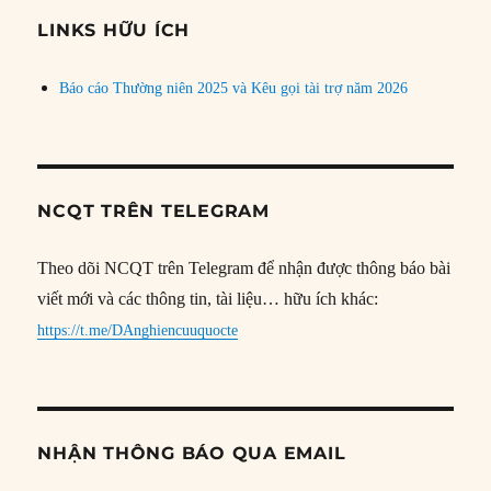
đề
LINKS HỮU ÍCH
Báo cáo Thường niên 2025 và Kêu gọi tài trợ năm 2026
NCQT TRÊN TELEGRAM
Theo dõi NCQT trên Telegram để nhận được thông báo bài
viết mới và các thông tin, tài liệu… hữu ích khác:
https://t.me/DAnghiencuuquocte
NHẬN THÔNG BÁO QUA EMAIL