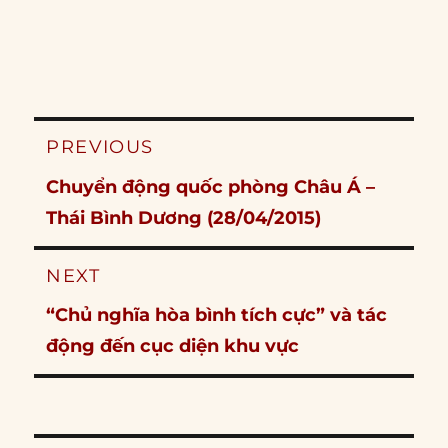
Post
PREVIOUS
navigation
Previous
Chuyển động quốc phòng Châu Á –
post:
Thái Bình Dương (28/04/2015)
NEXT
Next
“Chủ nghĩa hòa bình tích cực” và tác
post:
động đến cục diện khu vực