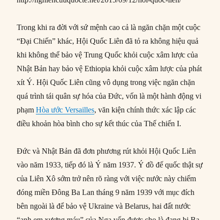
Trong khi ra đời với sứ mệnh cao cả là ngăn chặn một cuộc
“Đại Chiến” khác, Hội Quốc Liên đã tỏ ra không hiệu quả
khi không thể bảo vệ Trung Quốc khỏi cuộc xâm lược của
Nhật Bản hay bảo vệ Ethiopia khỏi cuộc xâm lược của phát
xít Ý. Hội Quốc Liên cũng vô dụng trong việc ngăn chặn
quá trình tái quân sự hóa của Đức, vốn là một hành động vi
phạm
Hòa ước Versailles
, văn kiện chính thức xác lập các
điều khoản hòa bình cho sự kết thúc của Thế chiến I.
Đức và Nhật Bản đã đơn phương rút khỏi Hội Quốc Liên
vào năm 1933, tiếp đó là Ý năm 1937. Ý đồ đế quốc thật sự
của Liên Xô sớm trở nên rõ ràng với việc nước này chiếm
đóng miền Đông Ba Lan tháng 9 năm 1939 với mục đích
bên ngoài là để bảo vệ Ukraine và Belarus, hai đất nước
“anh em xương máu” của Nga vốn được cho là đang bị Ba