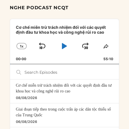
NGHE PODCAST NCQT
Audio
Player
Cơ chế miễn trừ trách nhiệm đối với các quyết
định đầu tư khoa học và công nghệ rủi ro cao
1
X
SKIP
PLAY
JUMP
CHANGE
SHARE
PLAYBACK
THIS
BACKWARD
PAUSE
FORWARD
00:00
RATE
55:10
EPISOD
Search
Episodes
Cơ chế miễn trừ trách nhiệm đối với các quyết định đầu tư
khoa học và công nghệ rủi ro cao
08/08/2026
Giai đoạn tiếp theo trong cuộc trấn áp các dân tộc thiểu số
của Trung Quốc
06/08/2026