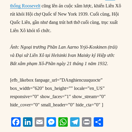
thống Roosevelt
cũng lên án cuộc xâm lược, khiến Liên Xô
rút khỏi Hội chợ Quốc tế New York 1939. Cuối cùng, Hội
Quốc Liên, gần như đang trút hơi thở cuối cùng, trục xuất
Liên Xô khỏi tổ chức.
Ảnh: Ngoại trưởng Phần Lan Aarno Yrjö-Koskinen (trái)
và Đại sứ Liên Xô tại Helsinki Ivan Maisky ký Hiệp ước
Bất xâm phạm Xô-Phần ngày 21 tháng 1 năm 1932.
[efb_likebox fanpage_url=”DAnghiencuuquocte”
box_width=”620″ box_height=”” locale=”en_US”
responsive=”0″ show_faces=”1″ show_stream=”0″
hide_cover=”0″ small_header=”0″ hide_cta=”0″ ]
F
Li
E
M
W
T
P
S
a
n
m
e
h
el
ri
h