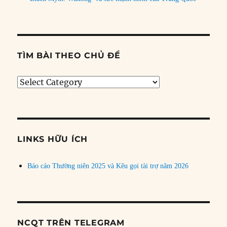
TÌM BÀI THEO CHỦ ĐỀ
Tìm
bài
theo
chủ
đề
LINKS HỮU ÍCH
Báo cáo Thường niên 2025 và Kêu gọi tài trợ năm 2026
NCQT TRÊN TELEGRAM