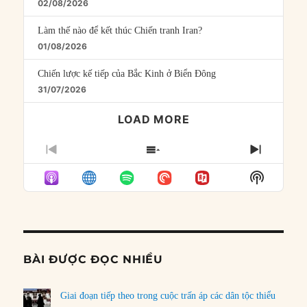
02/08/2026
Làm thế nào để kết thúc Chiến tranh Iran?
01/08/2026
Chiến lược kế tiếp của Bắc Kinh ở Biển Đông
31/07/2026
LOAD MORE
PREVIOUS
SHOW
NEXT
EPISODE
EPISODES
EPISO
Show
LIST
Podcast
Informat
BÀI ĐƯỢC ĐỌC NHIỀU
Giai đoạn tiếp theo trong cuộc trấn áp các dân tộc thiểu