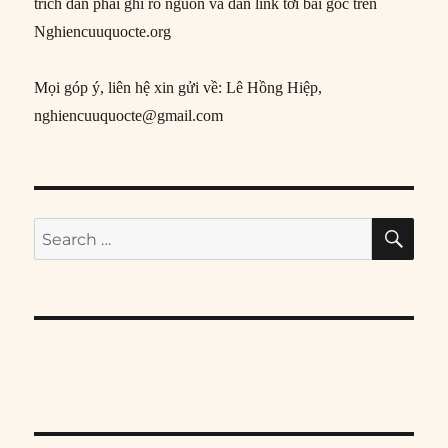
trích dẫn phải ghi rõ nguồn và dẫn link tới bài gốc trên
Nghiencuuquocte.org
Mọi góp ý, liên hệ xin gửi về: Lê Hồng Hiệp,
nghiencuuquocte@gmail.com
SE
Search
for: