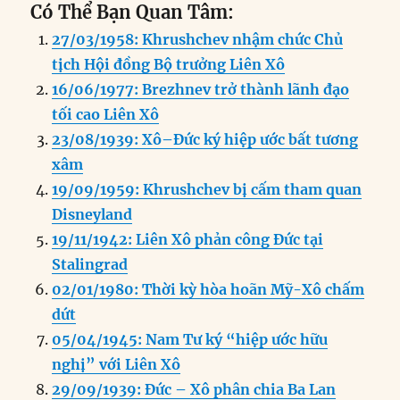
Có Thể Bạn Quan Tâm:
c
k
ai
ss
at
e
n
a
27/03/1958: Khrushchev nhậm chức Chủ
e
e
l
e
s
g
t
re
tịch Hội đồng Bộ trưởng Liên Xô
b
d
n
A
r
16/06/1977: Brezhnev trở thành lãnh đạo
o
I
g
p
a
tối cao Liên Xô
o
n
er
p
m
23/08/1939: Xô–Đức ký hiệp ước bất tương
k
xâm
19/09/1959: Khrushchev bị cấm tham quan
Disneyland
19/11/1942: Liên Xô phản công Đức tại
Stalingrad
02/01/1980: Thời kỳ hòa hoãn Mỹ-Xô chấm
dứt
05/04/1945: Nam Tư ký “hiệp ước hữu
nghị” với Liên Xô
29/09/1939: Đức – Xô phân chia Ba Lan