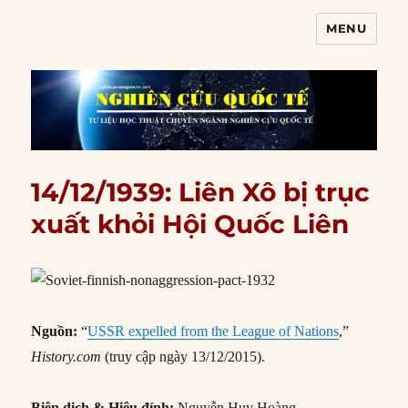
MENU
Nghiên cứu quốc tế
14/12/1939: Liên Xô bị trục
xuất khỏi Hội Quốc Liên
Nguồn:
“
USSR expelled from the League of Nations
,”
History.com
(truy cập ngày 13/12/2015).
Biên dịch & Hiệu đính:
Nguyễn Huy Hoàng