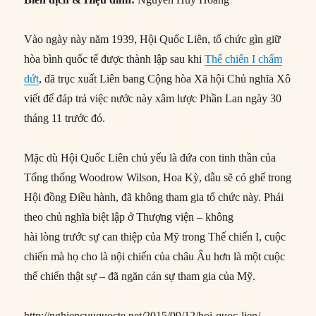
Vào ngày này năm 1939, Hội Quốc Liên, tổ chức gìn giữ
hòa bình quốc tế được thành lập sau khi
Thế chiến I chấm
dứt
, đã trục xuất Liên bang Cộng hòa Xã hội Chủ nghĩa Xô
viết để đáp trả việc nước này xâm lược Phần Lan ngày 30
tháng 11 trước đó.
Mặc dù Hội Quốc Liên chủ yếu là đứa con tinh thần của
Tổng thống Woodrow Wilson, Hoa Kỳ, dẫu sẽ có ghế trong
Hội đồng Điều hành, đã không tham gia tổ chức này. Phái
theo chủ nghĩa biệt lập ở Thượng viện – không
hài lòng trước sự can thiệp của Mỹ trong Thế chiến I, cuộc
chiến mà họ cho là nội chiến của châu Âu hơn là một cuộc
thế chiến thật sự – đã ngăn cản sự tham gia của Mỹ.
http://nghiencuuquocte.net/2015/09/12/hoi-quoc-lien/