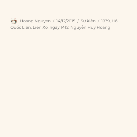
Author
Posted
Categories
Tags
Hoang Nguyen
14/12/2015
Sự kiện
1939
,
Hội
on
Quốc Liên
,
Liên Xô
,
ngày 1412
,
Nguyễn Huy Hoàng