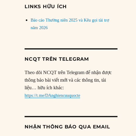
đề
LINKS HỮU ÍCH
Báo cáo Thường niên 2025 và Kêu gọi tài trợ
năm 2026
NCQT TRÊN TELEGRAM
Theo dõi NCQT trên Telegram để nhận được
thông báo bài viết mới và các thông tin, tài
liệu… hữu ích khác:
https://t.me/DAnghiencuuquocte
NHẬN THÔNG BÁO QUA EMAIL