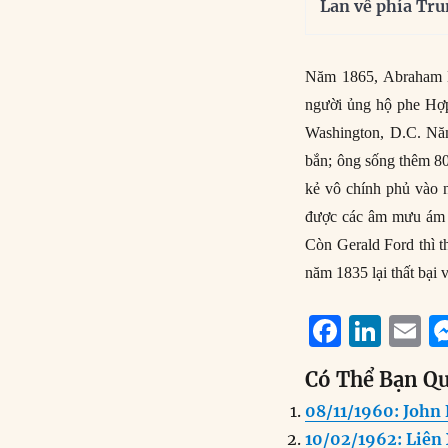
Lan về phía Tr
Năm 1865, Abraham Li
người ủng hộ phe Hơ
Washington, D.C. Năm 
bắn; ông sống thêm 80 
kẻ vô chính phủ vào 
được các âm mưu ám 
Còn Gerald Ford thì
năm 1835 lại thất bại v
F
Li
E
a
n
Có Thể Bạn Q
c
k
a
08/11/1960: John
e
e
l
10/02/1962: Liên 