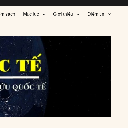
ểm sách
Mục lục
Giới thiệu
Điểm tin