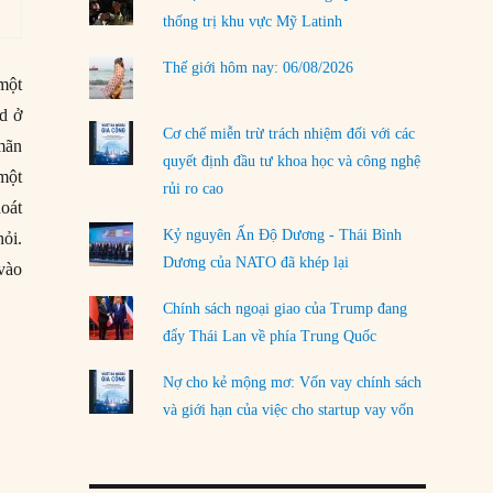
thống trị khu vực Mỹ Latinh
LOAD MORE
Thế giới hôm nay: 06/08/2026
ột
rd ở
Cơ chế miễn trừ trách nhiệm đối với các
mãn
quyết định đầu tư khoa học và công nghệ
 một
rủi ro cao
oát
Kỷ nguyên Ấn Độ Dương - Thái Bình
̉i.
Dương của NATO đã khép lại
 vào
Chính sách ngoại giao của Trump đang
đẩy Thái Lan về phía Trung Quốc
Nợ cho kẻ mộng mơ: Vốn vay chính sách
và giới hạn của việc cho startup vay vốn