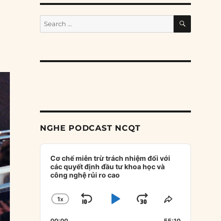
SEARCH
Search
for:
NGHE PODCAST NCQT
Audio
Player
Cơ chế miễn trừ trách nhiệm đối với
các quyết định đầu tư khoa học và
công nghệ rủi ro cao
1
X
SKIP
PLAY
JUMP
CHANGE
SHARE
PLAYBACK
THIS
BACKWARD
PAUSE
FORWARD
00:00
55:10