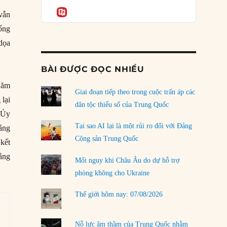
Podcast
của phe cánh hữu mới
Informatio
vẫn
04/08/2026
hống
Tại sao Trung Quốc phủ nhận cuộc gặp với
 dọa
Ngoại trưởng Nhật Bản?
04/08/2026
BÀI ĐƯỢC ĐỌC NHIỀU
Điểm mù chiến lược của Trump tại Thái Bình
 Năm
Dương
Giai đoạn tiếp theo trong cuộc trấn áp các
lại
03/08/2026
dân tộc thiểu số của Trung Quốc
m Ủy
Đặt cược vào thất bại: Các quỹ đầu tư mạo
Tại sao AI lại là một rủi ro đối với Đảng
rằng
hiểm quốc gia và khía cạnh chính trị của vốn
Cộng sản Trung Quốc
kết
rủi ro
ằng
02/08/2026
Mối nguy khi Châu Âu do dự hỗ trợ
phòng không cho Ukraine
Làm thế nào để kết thúc Chiến tranh Iran?
01/08/2026
Thế giới hôm nay: 07/08/2026
Chiến lược kế tiếp của Bắc Kinh ở Biển Đông
31/07/2026
Nỗ lực âm thầm của Trung Quốc nhằm