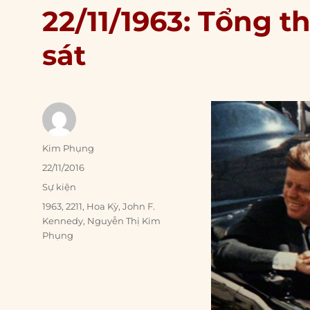
22/11/1963: Tổng 
sát
Author
Kim Phụng
Posted
22/11/2016
on
Categories
Sự kiện
Tags
1963
,
2211
,
Hoa Kỳ
,
John F.
Kennedy
,
Nguyễn Thị Kim
Phụng