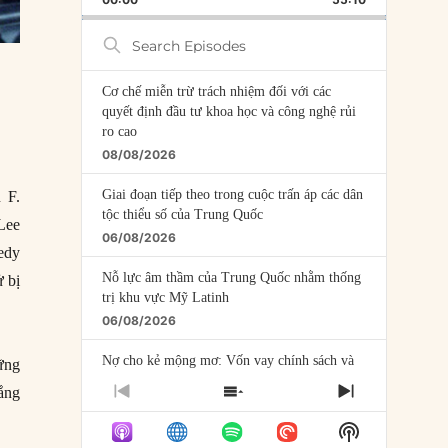
RATE
EPISODE
Search
Episodes
Cơ chế miễn trừ trách nhiệm đối với các
quyết định đầu tư khoa học và công nghệ rủi
ro cao
08/08/2026
Giai đoạn tiếp theo trong cuộc trấn áp các dân
 F.
tộc thiểu số của Trung Quốc
 Lee
06/08/2026
nedy
Nỗ lực âm thầm của Trung Quốc nhằm thống
 bị
trị khu vực Mỹ Latinh
06/08/2026
Nợ cho kẻ mộng mơ: Vốn vay chính sách và
ững
giới hạn của việc cho startup vay vốn
ắng
PREVIOUS
SHOW
NEXT
05/08/2026
EPISODE
EPISODES
EPISODE
Show
LIST
Mỹ Latinh đang trở thành “phòng thí nghiệm”