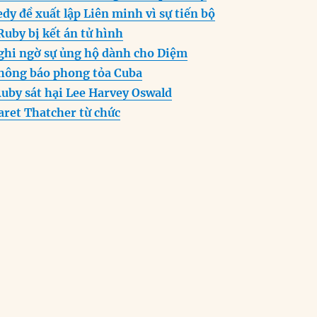
n
A
r
dy đề xuất lập Liên minh vì sự tiến bộ
g
p
a
Ruby bị kết án tử hình
er
p
m
ghi ngờ sự ủng hộ dành cho Diệm
thông báo phong tỏa Cuba
Ruby sát hại Lee Harvey Oswald
aret Thatcher từ chức