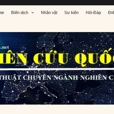
me
Biên dịch
Nhân vật
Sự kiện
Hỏi-Đáp
Đi