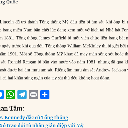
ung Quốc
ncoln đã trở thành Tổng thống Mỹ đầu tiên bị ám sát, khi ông bị m
̣p bang miền Nam bắn chết lúc đang xem một vở kịch tại Nhà hát Fo
1881, Tổng thống James Garfield bị một viên chức liên bang bất 
ngày trước khi qua đời. Tổng thống William McKinley thì bị giết bởi
năm 1901. Một số Tổng thống Mỹ khác đã may mắn sống sót hoặc th
sát. Ronald Reagan bị bắn vào ngực vào năm 1981, nhưng đã qua kho
 thoát được hai âm mưu ám sát. Riêng âm mưu ám sát Andrew Jackson
ì cả hai khẩu súng ngắn của tay sát thủ đều không hoạt động.
M
W
T
P
S
m
e
h
el
ri
h
uan Tâm:
i
ss
at
e
n
a
 F. Kennedy đắc cử Tổng thống
e
s
g
t
re
Xô trao đổi tù nhân gián điệp với Mỹ