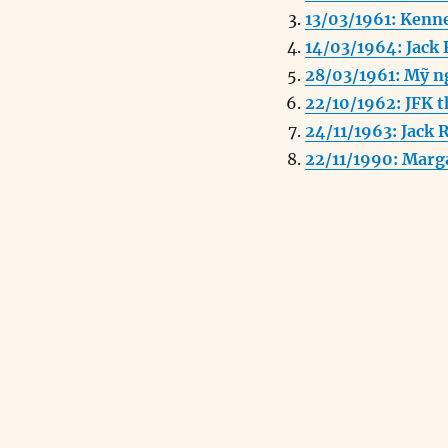
b
d
13/03/1961: Kenne
o
I
14/03/1964: Jack 
o
n
28/03/1961: Mỹ n
k
22/10/1962: JFK 
24/11/1963: Jack 
22/11/1990: Marg