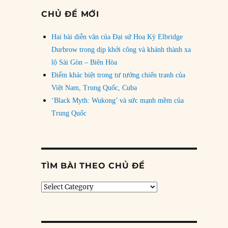
CHỦ ĐỀ MỚI
Hai bài diễn văn của Đại sứ Hoa Kỳ Elbridge
Durbrow trong dịp khởi công và khánh thành xa
lộ Sài Gòn – Biên Hòa
Điểm khác biệt trong tư tưởng chiến tranh của
Việt Nam, Trung Quốc, Cuba
‘Black Myth: Wukong’ và sức mạnh mềm của
Trung Quốc
TÌM BÀI THEO CHỦ ĐỀ
Tìm
bài
theo
chủ