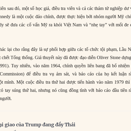
n sau đó, một số học giả, điều tra viên và cả các thám tử nghiệp dư 
Kennedy là một cuộc đảo chính, được thực hiện bởi nhóm người Mỹ c
dy sẽ đưa các cố vấn Mỹ ra khỏi Việt Nam và “nhẹ tay” với mối đe
c lại cho rằng đây là sự phối hợp giữa các tổ chức tội phạm, Lầu
hết Tổng thống. Giả thuyết này đã được đạo diễn Oliver Stone dựng 
991). Tuy nhiên, vào năm 1964, chính quyền liên bang đã bổ nhiệ
mmission) để điều tra vụ ám sát, và báo cáo của họ kết luận 
 mình. Một cuộc điều tra thứ hai được tiến hành vào năm 1979 thì 
 có tay súng thứ hai, nhưng nó cũng đồng tình với báo cáo đầu tiên r
 người.
ại giao của Trump đang đẩy Thái