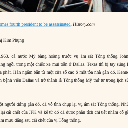
es fourth president to be assassinated
,
History.com
ị Kim Phụng
63, cả nước Mỹ bàng hoàng trước vụ ám sát Tổng thống John
 ngồi trong một chiếc xe mui trần ở Dallas, Texas thì bị tay súng
 phát. Hắn ngắm bắn từ một cửa sổ cao ở một tòa nhà gần đó. Ken
n bệnh viện Dallas và trở thành là Tổng thống Mỹ thứ tư trong lịch sử
người đứng gần đó, đã vô tình chụp lại vụ ám sát Tổng thống. Nh
 lại cái chết của JFK và kể từ đó đã được phân tích chi tiết nhằm cố g
 mưu đằng sau cái chết của vị Tổng thống.