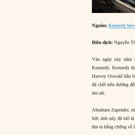
Nguồn:
Kennedy becom
Biên dịch:
Nguyễn Th
Vào ngày này năm 19
Kennedy. Kennedy đang
Harvey Oswald bắn ba
đã chết trên đường đế
ám sát.
Abraham Zapruder, một 
bức ảnh này đã mô tả
tìm ra bằng chứng về âm