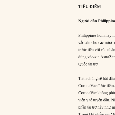
TIÊU ĐIỂM
Người dân Philippi
Philippines hôm nay n
vắc-xin cho các nước 
trước tiên với các nhâ
dùng vắc-xin AstraZe
Quốc tài trợ.
Tiêm chủng sẽ bắt đầu 
CoronaVac được tiêm. 
CoronaVac không phù 
viên y tế tuyến đầu.
phần tài trợ này như 
Trong khi nhiều ngườ