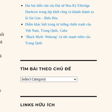
Hai bài diễn văn của Đại sứ Hoa Kỳ Elbridge
Durbrow trong dịp khởi công và khánh thành xa
lộ Sài Gòn – Biên Hòa
Điểm khác biệt trong tư tưởng chiến tranh của
Việt Nam, Trung Quốc, Cuba
hối
‘Black Myth: Wukong’ và sức mạnh mềm của
ng
Trung Quốc
g
TÌM BÀI THEO CHỦ ĐỀ
Tìm
bài
theo
n
chủ
đề
.
LINKS HỮU ÍCH