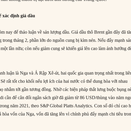
xác định giá dầu
nay để thảo luận về sản lượng dầu. Giá dầu thô Brent gần đây đã tă
 trong tháng 2, phần lớn do nguồn cung bị kìm nén. Nếu đẩy mạnh sả
ảm một lần nữa; còn nếu giảm cung sẽ khiến giá lên cao làm ảnh hưởng đ
nh luận là Nga và Ả Rập Xê-út, hai quốc gia quan trọng nhất trong liê
ẽ rất tốt cho khối nếu lợi ích của hai nước có thể dung hòa với nhau
họ nhắm tới gần tương đồng. Nhờ các biện pháp thắt lưng buộc bụng n
di cần để cân đối ngân sách giờ đã giảm từ 86 USD/thùng vào năm ng
ong năm 2021, theo S&P Global Platts Analytics. Con số đó chỉ cao 
á hòa vốn của Nga, vốn đã tăng lên vì chính phủ đẩy mạnh chi tiêu tro