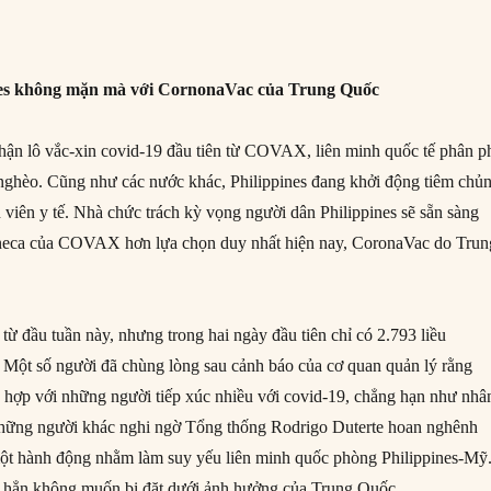
nes không mặn mà với CornonaVac của Trung Quốc
hận lô vắc-xin covid-19 đầu tiên từ COVAX, liên minh quốc tế phân p
nghèo. Cũng như các nước khác, Philippines đang khởi động tiêm chủ
n viên y tế. Nhà chức trách kỳ vọng người dân Philippines sẽ sẵn sàng
neca của COVAX hơn lựa chọn duy nhất hiện nay, CoronaVac do Trun
từ đầu tuần này, nhưng trong hai ngày đầu tiên chỉ có 2.793 liều
Một số người đã chùng lòng sau cảnh báo của cơ quan quản lý rằng
hợp với những người tiếp xúc nhiều với covid-19, chẳng hạn như nhâ
 Những người khác nghi ngờ Tổng thống Rodrigo Duterte hoan nghênh
một hành động nhằm làm suy yếu liên minh quốc phòng Philippines-Mỹ
i hẳn không muốn bị đặt dưới ảnh hưởng của Trung Quốc.