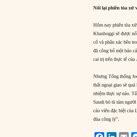
Nối lại phiên tòa xử 
Hôm nay phiên tòa xử 
Khashoggi sẽ được nối
cổ và phân xác bên tr
đã công bố một báo cá
cai trị trên thực tế củ
Nhưng Tổng thống Joe
thất ngoại giao sẽ qu
nhiệm thực sự nào. Tấ
Saudi bỏ tù tám người 
cáo viên đặc biệt của
đùa công lý”.
F
Li
E