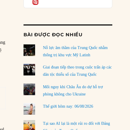
Informatio
04/08/2026
Điểm mù chiến lược của Trump tại Thái Bình
Dương
03/08/2026
BÀI ĐƯỢC ĐỌC NHIỀU
Đặt cược vào thất bại: Các quỹ đầu tư mạo
ảng
hiểm quốc gia và khía cạnh chính trị của vốn
rủi ro
Nỗ lực âm thầm của Trung Quốc nhằm
ề
02/08/2026
thống trị khu vực Mỹ Latinh
Làm thế nào để kết thúc Chiến tranh Iran?
Giai đoạn tiếp theo trong cuộc trấn áp các
01/08/2026
dân tộc thiểu số của Trung Quốc
Chiến lược kế tiếp của Bắc Kinh ở Biển Đông
Mối nguy khi Châu Âu do dự hỗ trợ
31/07/2026
phòng không cho Ukraine
Trật tự thế giới mới: Các nước nhỏ sẽ luôn
Thế giới hôm nay: 06/08/2026
phải chịu đựng?
30/07/2026
Tại sao AI lại là một rủi ro đối với Đảng
LOAD MORE
bal