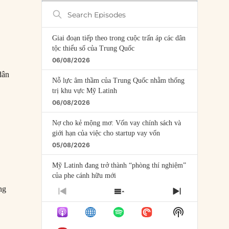
Search
Episodes
Giai đoạn tiếp theo trong cuộc trấn áp các dân
tộc thiểu số của Trung Quốc
06/08/2026
dân
Nỗ lực âm thầm của Trung Quốc nhằm thống
trị khu vực Mỹ Latinh
06/08/2026
Nợ cho kẻ mộng mơ: Vốn vay chính sách và
p
giới hạn của việc cho startup vay vốn
05/08/2026
Mỹ Latinh đang trở thành “phòng thí nghiệm”
của phe cánh hữu mới
04/08/2026
ng
PREVIOUS
SHOW
NEXT
EPISODE
EPISODES
EPISODE
Tại sao Trung Quốc phủ nhận cuộc gặp với
Show
LIST
Ngoại trưởng Nhật Bản?
Podcast