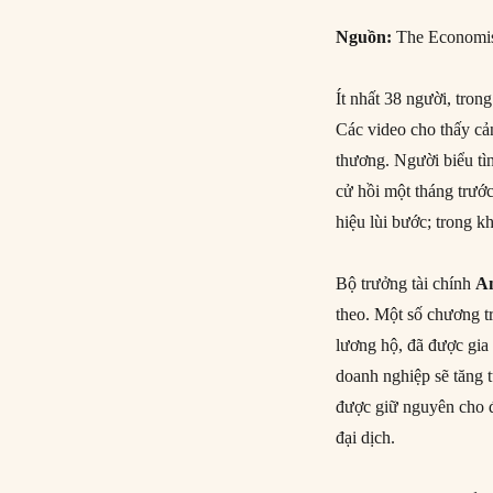
Nguồn:
The Economis
Ít nhất 38 người, tron
Các video cho thấy cả
thương. Người biểu tì
cử hồi một tháng trướ
hiệu lùi bước; trong k
Bộ trưởng tài chính
A
theo. Một số chương tr
lương hộ, đã được gia
doanh nghiệp sẽ tăng 
được giữ nguyên cho đ
đại dịch.