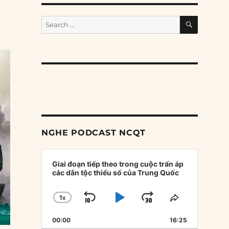
SEARCH
Search
for:
NGHE PODCAST NCQT
Audio
Player
Giai đoạn tiếp theo trong cuộc trấn áp
các dân tộc thiểu số của Trung Quốc
1
X
SKIP
PLAY
JUMP
CHANGE
SHARE
PLAYBACK
THIS
BACKWARD
PAUSE
FORWARD
00:00
RATE
16:25
EPISODE