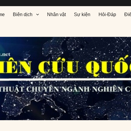
me
Biên dịch
Nhân vật
Sự kiện
Hỏi-Đáp
Đi