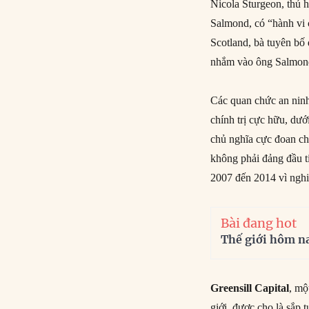
Nicola Sturgeon, thủ 
Salmond, có “hành vi 
Scotland, bà tuyên bố
nhắm vào ông Salmond.
Các quan chức an ni
chính trị cực hữu, dướ
chủ nghĩa cực đoan ch
không phải đảng đầu ti
2007 đến 2014 vì ngh
Bài đang hot
Thế giới hôm n
Greensill Capital
, mộ
giới, được cho là sắp