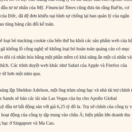
đầu tư tư nhân của Mỹ.
Financial Times
cũng đưa tin rằng BaFin, cơ
 của Đức, đã đệ đơn khiếu nại hình sự chống lại ban quản lý của ngân
ao túng bảng cân đối kế toán.
ẽ loại bỏ tracking cookie của bên thứ ba khỏi các sản phẩm web của h
gã khổng lồ công nghệ sẽ không loại bỏ hoàn toàn quảng cáo có mục
theo dõi cá nhân hóa bằng một phần mềm có khả năng ẩn một cá nhân v
hích. Các trình duyệt web khác như Safari của Apple và Firefox của
e từ hơn một năm qua.
sáng lập Sheldon Adelson, một ông trùm sòng bạc và nhà tài trợ chính t
as Sands sẽ bán các tài sản Las Vegas của họ cho Apollo Global
 đầu tư bất động sản với giá 6,25 tỷ đô la. Trụ sở chính của công ty 
 hoạt động của công ty tập trung vào châu Á; hiện phần lớn doanh thu
g bạc ở Singapore và Ma Cao.