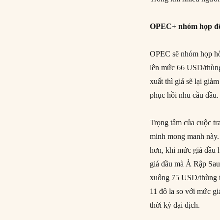
OPEC+ nhóm họp để 
OPEC sẽ nhóm họp hôm 
lên mức 66 USD/thùng
xuất thì giá sẽ lại gi
phục hồi nhu cầu dầu.
Trọng tâm của cuộc tra
minh mong manh này. S
hơn, khi mức giá dầu 
giá dầu mà Ả Rập Sau
xuống 75 USD/thùng tr
11 đô la so với mức gi
thời kỳ đại dịch.