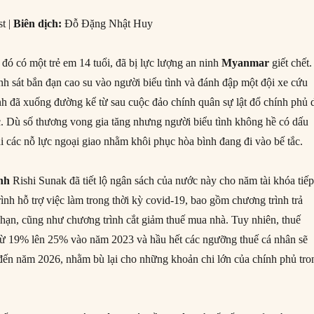
t |
Biên dịch:
Đỗ Đặng Nhật Huy
g đó có một trẻ em 14 tuổi, đã bị lực lượng an ninh
Myanmar
giết chết.
nh sát bắn đạn cao su vào người biểu tình và đánh đập một đội xe cứu
nh đã xuống đường kể từ sau cuộc đảo chính quân sự lật đổ chính phủ 
c. Dù số thương vong gia tăng nhưng người biểu tình không hề có dấu
hi các nỗ lực ngoại giao nhằm khôi phục hòa bình đang đi vào bế tắc.
nh
Rishi Sunak đã tiết lộ ngân sách của nước này cho năm tài khóa tiế
ình hỗ trợ việc làm trong thời kỳ covid-19, bao gồm chương trình trả
 hạn, cũng như chương trình cắt giảm thuế mua nhà. Tuy nhiên, thuế
từ 19% lên 25% vào năm 2023 và hầu hết các ngưỡng thuế cá nhân sẽ
ến năm 2026, nhằm bù lại cho những khoản chi lớn của chính phủ tro