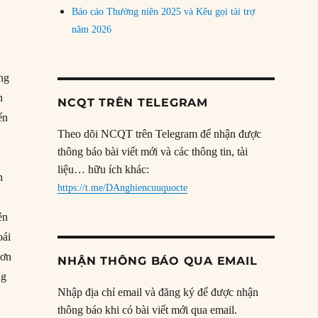
Báo cáo Thường niên 2025 và Kêu gọi tài trợ
năm 2026
ng
n
NCQT TRÊN TELEGRAM
ến
Theo dõi NCQT trên Telegram để nhận được
thông báo bài viết mới và các thông tin, tài
liệu… hữu ích khác:
n
https://t.me/DAnghiencuuquocte
ên
oái
hơn
NHẬN THÔNG BÁO QUA EMAIL
ng
Nhập địa chỉ email và đăng ký để được nhận
thông báo khi có bài viết mới qua email.