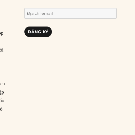
Địa
chỉ
email
ĐĂNG KÝ
óp
ỹ
ời
n
ách
Rập
Báo
rò