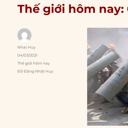
Thế giới hôm nay:
Author
Nhat Huy
Posted
04/03/2021
on
Categories
Thế giới hôm nay
Tags
Đỗ Đặng Nhật Huy