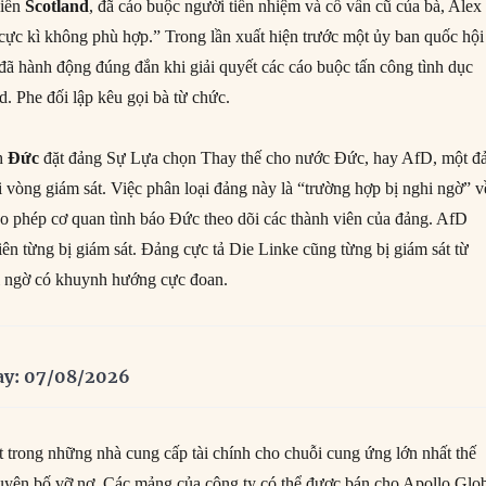
hiến
Scotland
, đã cáo buộc người tiền nhiệm và cố vấn cũ của bà, Alex
cực kì không phù hợp.” Trong lần xuất hiện trước một ủy ban quốc hội
 đã hành động đúng đắn khi giải quyết các cáo buộc tấn công tình dục
 Phe đối lập kêu gọi bà từ chức.
nh
Đức
đặt đảng Sự Lựa chọn Thay thế cho nước Đức, hay AfD, một đ
i vòng giám sát. Việc phân loại đảng này là “trường hợp bị nghi ngờ” v
o phép cơ quan tình báo Đức theo dõi các thành viên của đảng. AfD
ên từng bị giám sát. Đảng cực tả Die Linke cũng từng bị giám sát từ
i ngờ có khuynh hướng cực đoan.
ay: 07/08/2026
t trong những nhà cung cấp tài chính cho chuỗi cung ứng lớn nhất thế
 tuyên bố vỡ nợ. Các mảng của công ty có thể được bán cho Apollo Glo