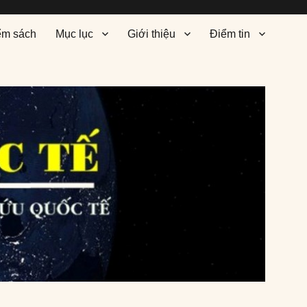
ểm sách
Mục lục
Giới thiệu
Điểm tin