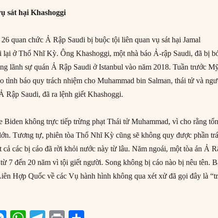
vụ sát hại Khashoggi
26 quan chức Ả Rập Saudi bị buộc tội liên quan vụ sát hại Jamal
 lại ở Thổ Nhĩ Kỳ. Ông Khashoggi, một nhà báo Ả-rập Saudi, đã bị b
ong lãnh sự quán Ả Rập Saudi ở Istanbul vào năm 2018. Tuần trước M
o tình báo quy trách nhiệm cho Muhammad bin Salman, thái tử và ngư
a Ả Rập Saudi, đã ra lệnh giết Khashoggi.
 Biden không trực tiếp trừng phạt Thái tử Muhammad, vì cho rằng tổ
á lớn. Tương tự, phiên tòa Thổ Nhĩ Kỳ cũng sẽ không quy được phần tr
t cả các bị cáo đã rời khỏi nước này từ lâu. Năm ngoái, một tòa án Ả 
từ 7 đến 20 năm vì tội giết người. Song không bị cáo nào bị nêu tên. 
 Liên Hợp Quốc về các Vụ hành hình không qua xét xử đã gọi đây là “t
M
W
T
P
S