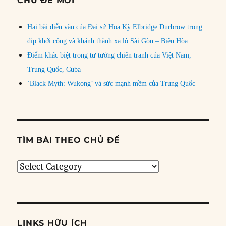
CHỦ ĐỀ MỚI
Hai bài diễn văn của Đại sứ Hoa Kỳ Elbridge Durbrow trong
dịp khởi công và khánh thành xa lộ Sài Gòn – Biên Hòa
Điểm khác biệt trong tư tưởng chiến tranh của Việt Nam,
Trung Quốc, Cuba
‘Black Myth: Wukong’ và sức mạnh mềm của Trung Quốc
TÌM BÀI THEO CHỦ ĐỀ
Tìm
bài
theo
chủ
đề
LINKS HỮU ÍCH