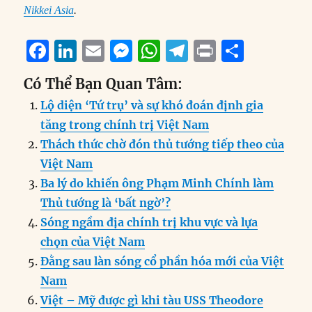
Nikkei Asia
.
F
Li
E
M
W
T
P
S
a
n
m
e
h
el
ri
h
Có Thể Bạn Quan Tâm:
c
k
ai
ss
at
e
n
a
Lộ diện ‘Tứ trụ’ và sự khó đoán định gia
e
e
l
e
s
g
t
re
tăng trong chính trị Việt Nam
b
d
n
A
r
Thách thức chờ đón thủ tướng tiếp theo của
o
I
g
p
a
Việt Nam
o
n
er
p
m
Ba lý do khiến ông Phạm Minh Chính làm
k
Thủ tướng là ‘bất ngờ’?
Sóng ngầm địa chính trị khu vực và lựa
chọn của Việt Nam
Đằng sau làn sóng cổ phần hóa mới của Việt
Nam
Việt – Mỹ được gì khi tàu USS Theodore