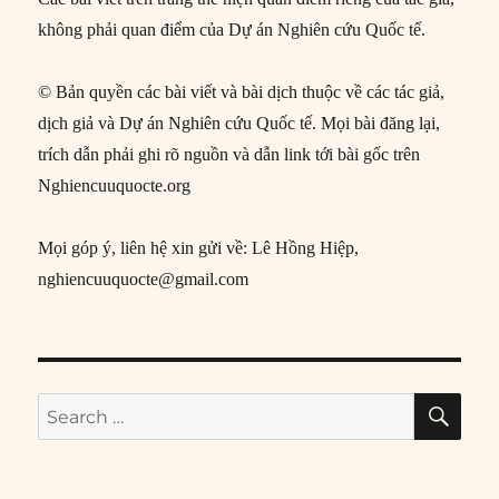
không phải quan điểm của Dự án Nghiên cứu Quốc tế.
© Bản quyền các bài viết và bài dịch thuộc về các tác giả,
dịch giả và Dự án Nghiên cứu Quốc tế. Mọi bài đăng lại,
trích dẫn phải ghi rõ nguồn và dẫn link tới bài gốc trên
Nghiencuuquocte.org
Mọi góp ý, liên hệ xin gửi về: Lê Hồng Hiệp,
nghiencuuquocte@gmail.com
SE
Search
for: