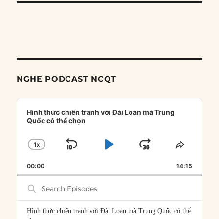
NGHE PODCAST NCQT
Audio
Player
Hình thức chiến tranh với Đài Loan mà Trung
Quốc có thể chọn
1
X
SKIP
PLAY
JUMP
CHANGE
SHARE
PLAYBACK
THIS
BACKWARD
PAUSE
FORWARD
00:00
RATE
14:15
EPISOD
Search
Episodes
Hình thức chiến tranh với Đài Loan mà Trung Quốc có thể