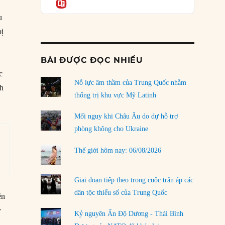
Informatio
04/08/2026
n
u
Điểm mù chiến lược của Trump tại Thái Bình
bị
Dương
03/08/2026
BÀI ĐƯỢC ĐỌC NHIỀU
Đặt cược vào thất bại: Các quỹ đầu tư mạo
hiểm quốc gia và khía cạnh chính trị của vốn
c
rủi ro
Nỗ lực âm thầm của Trung Quốc nhằm
nh
02/08/2026
thống trị khu vực Mỹ Latinh
Làm thế nào để kết thúc Chiến tranh Iran?
Mối nguy khi Châu Âu do dự hỗ trợ
01/08/2026
phòng không cho Ukraine
Chiến lược kế tiếp của Bắc Kinh ở Biển Đông
Thế giới hôm nay: 06/08/2026
31/07/2026
Trật tự thế giới mới: Các nước nhỏ sẽ luôn
Giai đoạn tiếp theo trong cuộc trấn áp các
phải chịu đựng?
dân tộc thiểu số của Trung Quốc
ên
30/07/2026
y
Kỷ nguyên Ấn Độ Dương - Thái Bình
LOAD MORE