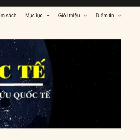
ểm sách
Mục lục
Giới thiệu
Điểm tin