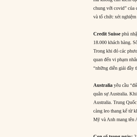
chung với covid” của 
và tổ chức xét nghiệm
Credit Suisse
phủ nhận
18.000 khách hàng. Số
Trong khi đó các phươ
quan đến vi phạm nhân 
“những diễn giải đầy 
Australia
yêu cầu “điề
quân sự Australia. Kh
Australia. Trung Quốc 
càng leo thang kể từ 
Mỹ và Anh mang tê
Con số trong ngày
: 