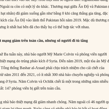
 Ngoài ra còn có một lý do khác. Thương mại giữa Ấn Độ và Pakistan 
í hạt nhân) đã giảm xuống gần như bằng 0 khi căng thẳng gia tăng, đặc
g kích của Ấn Độ vào lãnh thổ Pakistan hồi năm 2019. Mặc dù thương 
ưng ít nhất hai bên đã cho thấy họ có thể hợp tác với nhau.
ệt mạng giảm trên toàn cầu, nhưng số người đi tù tăng
hứ Ba tuần này, nhà báo người Mỹ Marie Colvin và phóng viên người
hiệt mạng do trúng pháo kích ở Syria. Đến năm 2019, một tòa án Mỹ 
 Tổng thống Bashar al-Assad phải chịu trách nhiệm cho cái chết của
, từ năm 2011 đến 2021, có ít nhất 300 nhà báo chuyên nghiệp và phón
mạng ở Syria. Năm Colvin và Ochlik chết là một trong những năm nhiều
ất: 147 phóng viên bị giết trên toàn cầu.
ng nhà báo thiệt mạng đã giảm nhanh chóng. Năm ngoái có 46 người q
ị giam lại tăng mạnh. Ngày càng có nhiều nhà báo bị bắt vì hoạt động