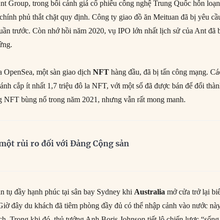
Ant Group, trong bối cảnh giá cổ phiếu công nghệ Trung Quốc hỗn loạ
 chính phủ thắt chặt quy định. Công ty giao đồ ăn Meituan đã bị yêu cầ
tuần trước. Còn nhớ hồi năm 2020, vụ IPO lớn nhất lịch sử của Ant đã 
ứng.
a OpenSea, một sàn giao dịch
NFT
hàng đầu, đã bị tấn công mạng. Cá
ánh cắp ít nhất 1,7 triệu đô la NFT, với một số đã được bán để đổi thà
ờng NFT bùng nổ trong năm 2021, nhưng vẫn rất mong manh.
à một rủi ro đối với Đảng Cộng sản
n tụ đầy hạnh phúc tại sân bay Sydney khi
Australia
mở cửa trở lại bi
 Giờ đây du khách đã tiêm phòng đầy đủ có thể nhập cảnh vào nước nà
h. Trong khi đó, thủ tướng Anh Boris Johnson tiết lộ chiến lược “sống