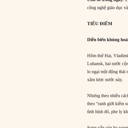
công nghệ giáo dục v
TIÊU ĐIỂM
Diễn biến khủng ho
Hôm thứ Hai, Vladimir
Luhansk, hai nước cộn
lo ngại một động thái 
xâm lược nước này.
Nhưng theo nhiều cách
theo “ranh giới kiểm 
tình hình đó, phe ly k
Song vẫn còn hy vọng 