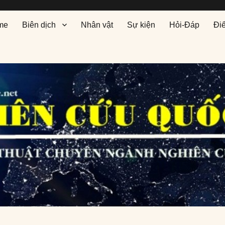
me
Biên dịch
Nhân vật
Sự kiện
Hỏi-Đáp
Đi