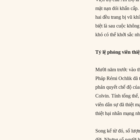
mặt nạn đói khẩn cấp.
hai đều trang bị vũ kh
biệt là sau cuộc khôn
khó có thể khởi sắc nh
Tỷ lệ phóng viên thi
Mười năm trước vào t
Pháp Rémi Ochlik đã t
phán quyết chế độ của
Colvin. Tính tổng thể
viên dân sự đã thiệt 
thiệt hại nhân mạng nh
Song kể từ đó, số lượ
đời. Nhưng số người b