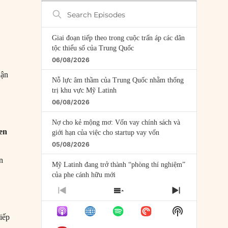
Search
Episodes
Giai đoạn tiếp theo trong cuộc trấn áp các dân
tộc thiểu số của Trung Quốc
06/08/2026
hận
Nỗ lực âm thầm của Trung Quốc nhằm thống
trị khu vực Mỹ Latinh
06/08/2026
Nợ cho kẻ mộng mơ: Vốn vay chính sách và
en
giới hạn của việc cho startup vay vốn
05/08/2026
n
Mỹ Latinh đang trở thành “phòng thí nghiệm”
của phe cánh hữu mới
04/08/2026
PREVIOUS
SHOW
NEXT
EPISODE
EPISODES
EPISODE
Tại sao Trung Quốc phủ nhận cuộc gặp với
Show
LIST
iếp
Ngoại trưởng Nhật Bản?
Podcast