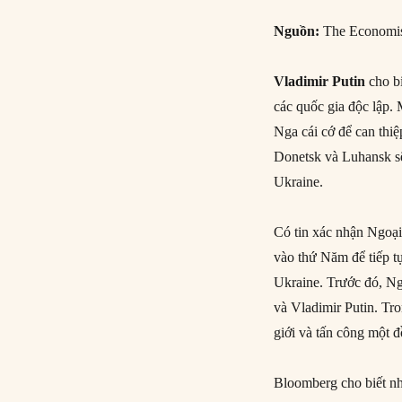
Nguồn:
The Economi
Vladimir Putin
cho bi
các quốc gia độc lập.
Nga cái cớ để can thi
Donetsk và Luhansk sẽ
Ukraine.
Có tin xác nhận Ngoạ
vào thứ Năm để tiếp t
Ukraine. Trước đó, Ng
và Vladimir Putin. Tro
giới và tấn công một 
Bloomberg cho biết n