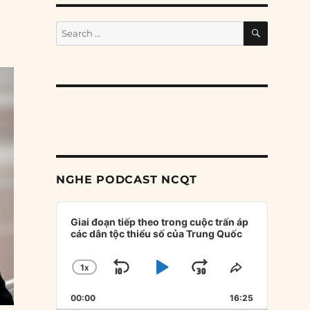
SEARCH
Search
for:
NGHE PODCAST NCQT
Audio
Player
Giai đoạn tiếp theo trong cuộc trấn áp
các dân tộc thiểu số của Trung Quốc
1
X
SKIP
PLAY
JUMP
CHANGE
SHARE
PLAYBACK
THIS
BACKWARD
PAUSE
FORWARD
00:00
RATE
16:25
EPISODE