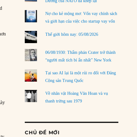
Dương của NATO đã khép lại
id
Nợ cho kẻ mộng mơ: Vốn vay chính sách
và giới hạn của việc cho startup vay vốn
 hơn
Thế giới hôm nay: 05/08/2026
06/08/1930: Thẩm phán Crater trở thành
“người mất tích bí ẩn nhất” New York
Tại sao AI lại là một rủi ro đối với Đảng
Cộng sản Trung Quốc
Về nhân vật Hoàng Văn Hoan và vụ
thanh trừng sau 1979
gày
CHỦ ĐỀ MỚI
 ty