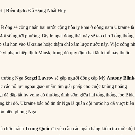
st
|
Biên dịch:
Đỗ Đặng Nhật Huy
ết ông sẽ công nhận hai nước cộng hòa ly khai ở đông nam Ukraine là
 Một số người phương Tây lo ngại động thái này sẽ tạo cho Tổng thống
ệp sâu hơn vào Ukraine hoặc thậm chí xâm lược nước này. Việc công n
 vi phạm hiệp định Minsk, trong đó quy định hai lãnh thổ này thuộc
i trưởng Nga
Sergei Lavrov
sẽ gặp người đồng cấp Mỹ
Antony Blink
ục các nỗ lực ngoại giao nhằm tìm giải pháp cho cuộc khủng hoảng
a đã dập tắt hy vọng có thượng đỉnh sớm giữa hai tổng thống Joe Bide
ng khi đó, Ukraine bác bỏ tin từ Nga là quân đội nước họ đã vượt biên
đồn biên phòng Nga.
hà chức trách
Trung Quốc
đã yêu cầu các ngân hàng kiểm tra mức độ t