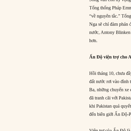
Tổng thống Pháp Emma
“về nguyên tắc.” Tổng
Nga sẽ chỉ đàm phán ở
nước, Antony Blinken 
hơn.
Ấn Độ viện trợ cho 
Hồi tháng 10, chưa đầ
đất nước rơi vào đình 
Ba, những chuyến xe đ
đã tranh cãi với Paki
khi Pakistan quả quyết
đến biên giới Ấn Độ-P
Viện trợ của Ấn Độ là