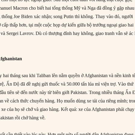
nuel Macron cho biết hai tổng thống Mỹ và Nga đã đồng ý gặp nhau
 thống Joe Biden xác nhận; song Putin thì không. Thay vào đó, người
 cấp thấp hơn, tại một cuộc họp dự kiến giữa bộ trưởng ngoại giao hai
và Sergei Lavrov. Dù có thượng đỉnh hay không, giao tranh vẫn sẽ ác l
Afghanistan
y hai tháng sau khi Taliban lên nắm quyền ở Afghanistan và nền kinh t
trệ, Ấn Độ đã đề nghị gửi thuốc và 50.000 tấn lúa mì viện trợ. Vào thứ
ầu tiên sẽ đến nước này từ biên giới Pakistan. Trong nhiều tháng Ấn 
stan về cách thức chuyển hàng. Họ muốn dùng xe tải của riêng mình; tr
 xe của họ sẽ chở và giao hàng. Kết quả: xe của Afghanistan phải chạy
akistan rồi chở hàng về.
 rất cần thiết vào lúc này. Hơn một nửa số người dân Afghanistan đang 