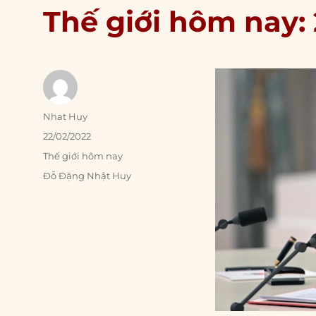
Thế giới hôm nay:
Author
Nhat Huy
Posted
22/02/2022
on
Categories
Thế giới hôm nay
Tags
Đỗ Đặng Nhật Huy