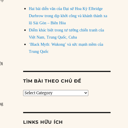
Hai bài diễn văn của Đại sứ Hoa Kỳ Elbridge
Durbrow trong dịp khởi công và khánh thành xa
lộ Sài Gòn – Biên Hòa
Điểm khác biệt trong tư tưởng chiến tranh của
Việt Nam, Trung Quốc, Cuba
‘Black Myth: Wukong’ và sức mạnh mềm của
Trung Quốc
ời
TÌM BÀI THEO CHỦ ĐỀ
Tìm
bài
ng
theo
chủ
đề
LINKS HỮU ÍCH