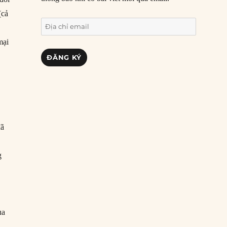
(cả
Địa
chỉ
mại
email
ĐĂNG KÝ
đã
g
ua