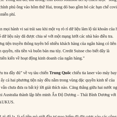
chính phủ ông vào hôm thứ Hai, trong đó bao gồm bỏ các hạn chế cov
 miễn phí.
 mọi hành vi sai trái sau khi một vụ rò rỉ dữ liệu làm lộ tài khoản của
 dữ liệu này đã được chia sẻ với một mạng lưới các nhà báo điều tra.
ng tiện truyền thông tuyên bố nhiều khách hàng của ngân hàng có liên
quyền, rửa tiền và buôn bán ma túy. Credit Suisse cho biết đây là
thiên kiến về hoạt động kinh doanh của ngân hàng.”
u tra đầy đủ” về vụ tàu chiến
Trung Quốc
chiếu tia laser vào máy bay
i ấy cả hai phương tiện này đều nằm trong vùng đặc quyền kinh tế của
vẫn chưa đưa ra bất kỳ lời giải thích nào. Căng thẳng giữa hai nước n
khi Australia thành lập liên minh Ấn Độ Dương – Thái Bình Dương với
n AUKUS.
21 tỷ đô la, là số tiền mà giới đầu tư mạo hiểm đã đặt cược vào các công