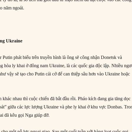
ào năm ngoái.
ảng Ukraine
 Putin phát biểu trên truyền hình là ông sẽ công nhận Donetsk và
g hòa ly khai ở đông nam Ukraine, là các quốc gia độc lập. Nhiều ngư
như vậy sẽ tạo cho Putin cái cớ để can thiệp sâu hơn vào Ukraine hoặc
 khác nhau thì cuộc chiến đã bắt đầu rồi. Pháo kích đang gia tăng dọc
soát” giữa các lực lượng Ukraine và phe ly khai ở khu vực Donbas. Tro
hai đã kêu gọi Nga giúp đỡ.
cho một nỗ lực ngoại giao. Sau một cuối tuần với hàng loạt cuộc gọi,